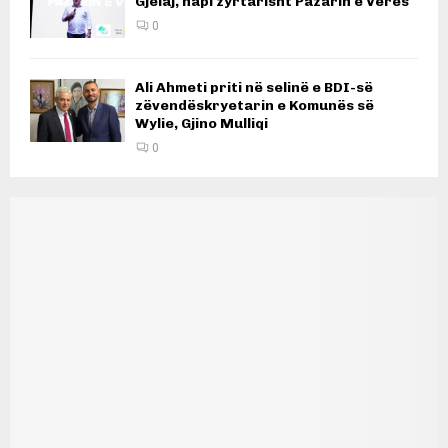
Gjelaj, hapi zyrtarisht Pazarin e Verës
0
Ali Ahmeti priti në selinë e BDI-së
zëvendëskryetarin e Komunës së
Wylie, Gjino Mulliqi
0