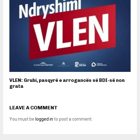
VLEN: Grubi, pasqyrë e arrogancës së BDI-së non
grata
LEAVE A COMMENT
You must be
logged in
to post a comment.