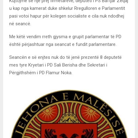
Kujtojmë se një prej firmëtarëve, deputeti i PS Baftjar Zeqaj
u kap nga kamerat duke shkelur Rregulloren e Parlamentit
pasi votoi hapur për kolegen socialiste e cila nuk ndodhej
në seancë.
Me këtë vendim rreth gjysma e grupit parlamentar të PD
është përjashtuar nga seancat e fundit parlamentare.
Seancën e së enjtes nuk do të jenë prezentë 8 deputetë
mes tyre Kryetari i PD Sali Berisha dhe Sekretari i
Përgjithshëm i PD Flamur Noka.