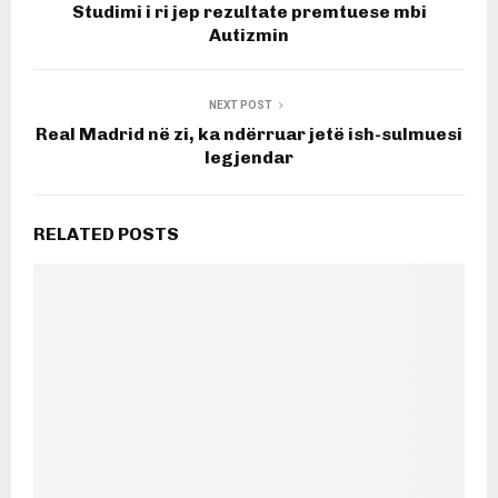
Studimi i ri jep rezultate premtuese mbi
Autizmin
NEXT POST
Real Madrid në zi, ka ndërruar jetë ish-sulmuesi
legjendar
RELATED POSTS