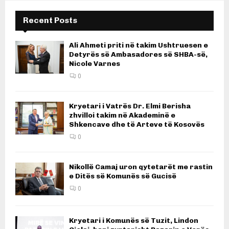
Recent Posts
Ali Ahmeti priti në takim Ushtruesen e
Detyrës së Ambasadores së SHBA-së,
Nicole Varnes
0
Kryetari i Vatrës Dr. Elmi Berisha
zhvilloi takim në Akademinë e
Shkencave dhe të Arteve të Kosovës
0
Nikollë Camaj uron qytetarët me rastin
e Ditës së Komunës së Gucisë
0
Kryetari i Komunës së Tuzit, Lindon