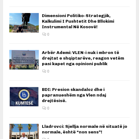
Dimensioni Politiko-Strategjik,
Kalkulimi I Pushtetit Dhe Bllokimi
Instrumental Në Kosovë!
0
Arbër Ademi: VLEN-i nuk i mbron të
drejtat e shqiptarëve, reagon vetëm
pasi kapet nga opinioni publik
0
BDI: Presion skandaloz dhe i
papranueshëm nga Vlen ndaj
drejtësisë.
0
Lladrovci: Sjellja normale në situatë jo
normale, është “non sens”!