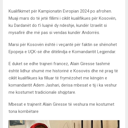
Kualifikimet për Kampionatin Evropian 2024 po afrohen.
Muaji mars do të jetë fillimi i ciklit kualifikues për Kosovën,
ku Dardanët do t’i luajnë dy ndeshje, kundër Izraelit si
mysafirë dhe më pas si vendas kundër Andorrës.
Marsi për Kosovën është i veçantë për faktin se shënohet
Epopeja e UÇK-së dhe ditëlindja e Komandantit Legjendar.
E duket se edhe trajneri francez, Alain Giresse tashmë
është lidhur shumë me historinë e Kosovës dhe në prag të
ciklit kualifikues ka filluar të frymëzohet me këngën e
komandantit Adem Jashari, derisa mbesat e tij i ka veshur
me kostumet tradicionale shqiptare.
Mbesat e trajnerit Alain Giresse të veshura me kostumet
tona kombëtare