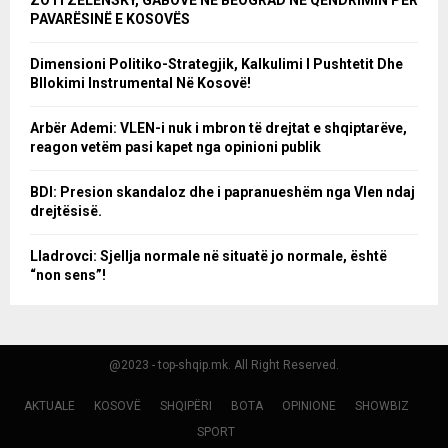
PAVARËSINË E KOSOVËS
Dimensioni Politiko-Strategjik, Kalkulimi I Pushtetit Dhe
Bllokimi Instrumental Në Kosovë!
Arbër Ademi: VLEN-i nuk i mbron të drejtat e shqiptarëve,
reagon vetëm pasi kapet nga opinioni publik
BDI: Presion skandaloz dhe i papranueshëm nga Vlen ndaj
drejtësisë.
Lladrovci: Sjellja normale në situatë jo normale, është
“non sens”!
@2023 - top-shqip.mk. All Right Reserved.
AKTUALE
KOSOVË
SHQIPËRI
BOTA
OPINIONE
SHOWBIZ
SPORT