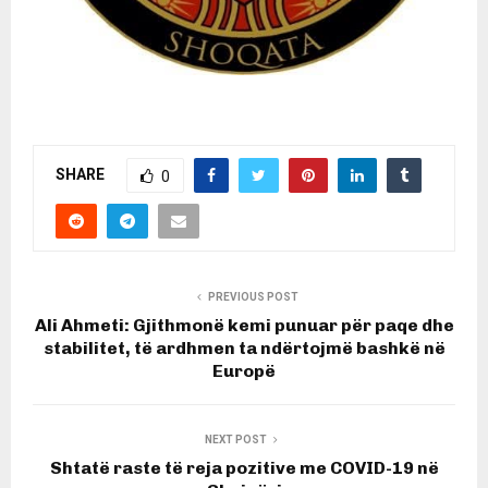
SHARE
0
PREVIOUS POST
Ali Ahmeti: Gjithmonë kemi punuar për paqe dhe
stabilitet, të ardhmen ta ndërtojmë bashkë në
Europë
NEXT POST
Shtatë raste të reja pozitive me COVID-19 në