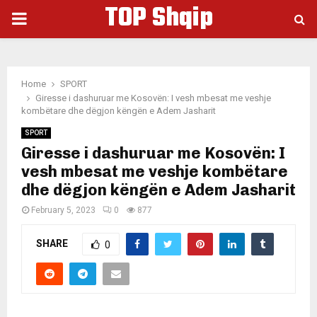
TOP Shqip
PRIMARY
MENU
Home
SPORT
Giresse i dashuruar me Kosovën: I vesh mbesat me veshje
kombëtare dhe dëgjon këngën e Adem Jasharit
SPORT
Giresse i dashuruar me Kosovën: I
vesh mbesat me veshje kombëtare
dhe dëgjon këngën e Adem Jasharit
February 5, 2023
0
877
SHARE
0