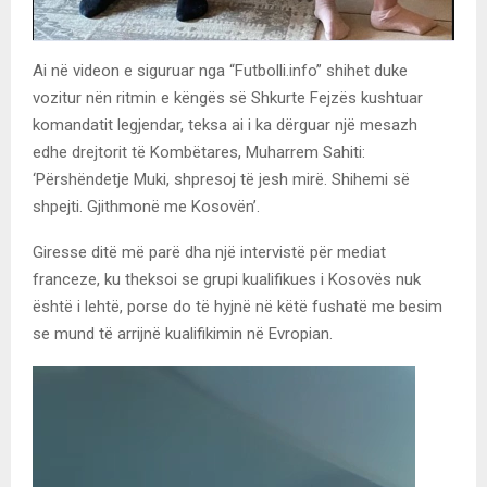
Ai në videon e siguruar nga “Futbolli.info” shihet duke
vozitur nën ritmin e këngës së Shkurte Fejzës kushtuar
komandatit legjendar, teksa ai i ka dërguar një mesazh
edhe drejtorit të Kombëtares, Muharrem Sahiti:
‘Përshëndetje Muki, shpresoj të jesh mirë. Shihemi së
shpejti. Gjithmonë me Kosovën’.
Giresse ditë më parë dha një intervistë për mediat
franceze, ku theksoi se grupi kualifikues i Kosovës nuk
është i lehtë, porse do të hyjnë në këtë fushatë me besim
se mund të arrijnë kualifikimin në Evropian.