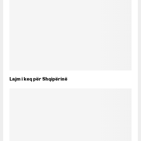
Lajm i keq për Shqipërinë