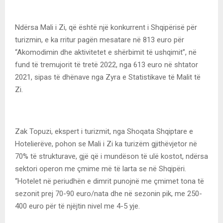
Ndërsa Mali i Zi, që është një konkurrent i Shqipërisë për
turizmin, e ka rritur pagën mesatare në 813 euro për
“Akomodimin dhe aktivitetet e shërbimit të ushqimit”, në
fund të tremujorit të tretë 2022, nga 613 euro në shtator
2021, sipas të dhënave nga Zyra e Statistikave të Malit të
Zi.
Zak Topuzi, ekspert i turizmit, nga Shoqata Shqiptare e
Hotelierëve, pohon se Mali i Zi ka turizëm gjithëvjetor në
70% të strukturave, gjë që i mundëson të ulë kostot, ndërsa
sektori operon me çmime më të larta se në Shqipëri.
“Hotelet në periudhën e dimrit punojnë me çmimet tona të
sezonit prej 70-90 euro/nata dhe në sezonin pik, me 250-
400 euro për të njëjtin nivel me 4-5 yje.