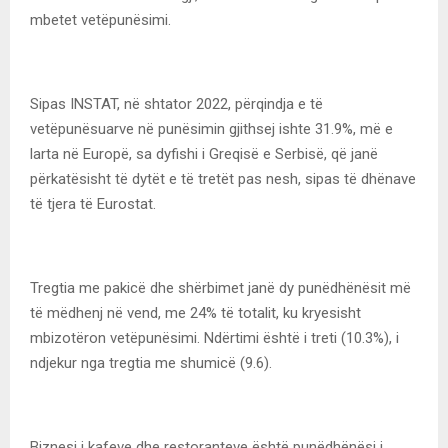
mbetet vetëpunësimi.
Sipas INSTAT, në shtator 2022, përqindja e të
vetëpunësuarve në punësimin gjithsej ishte 31.9%, më e
larta në Europë, sa dyfishi i Greqisë e Serbisë, që janë
përkatësisht të dytët e të tretët pas nesh, sipas të dhënave
të tjera të Eurostat.
Tregtia me pakicë dhe shërbimet janë dy punëdhënësit më
të mëdhenj në vend, me 24% të totalit, ku kryesisht
mbizotëron vetëpunësimi. Ndërtimi është i treti (10.3%), i
ndjekur nga tregtia me shumicë (9.6).
Biznesi i kafeve dhe restoranteve është punëdhënësi i