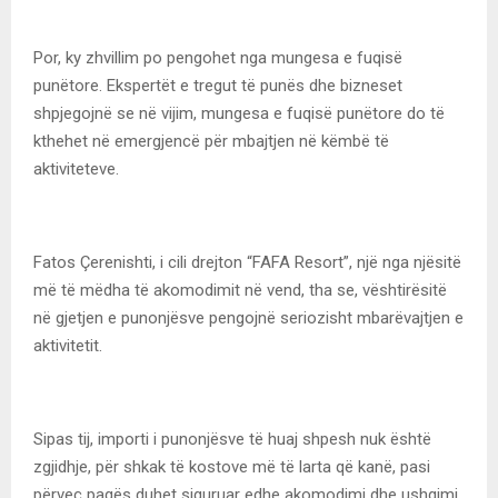
Por, ky zhvillim po pengohet nga mungesa e fuqisë
punëtore. Ekspertët e tregut të punës dhe bizneset
shpjegojnë se në vijim, mungesa e fuqisë punëtore do të
kthehet në emergjencë për mbajtjen në këmbë të
aktiviteteve.
Fatos Çerenishti, i cili drejton “FAFA Resort”, një nga njësitë
më të mëdha të akomodimit në vend, tha se, vështirësitë
në gjetjen e punonjësve pengojnë seriozisht mbarëvajtjen e
aktivitetit.
Sipas tij, importi i punonjësve të huaj shpesh nuk është
zgjidhje, për shkak të kostove më të larta që kanë, pasi
përveç pagës duhet siguruar edhe akomodimi dhe ushqimi,