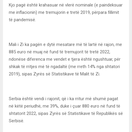
Kjo pagë është krahasuar në vlerë nominale (e paindeksuar
me inflacionin) me tremujorin e tretë 2019, përpara fillimit
të pandemisë.
Mali i Zi ka pagën e dytë mesatare më të lartë në rajon, me
885 euro në muaj në fund të tremujorit të tretë 2022,
ndonëse diferenca me vendet e tjera është ngushtuar, për
shkak të rritjes më të ngadaltë (me rreth 14% nga shtatori
2019), sipas Zyrës së Statistikave të Malit të Zi.
Serbia është vendi i rajonit, që i ka rritur më shumë pagat
në këtë periudhë, me 39%, duke i çuar 880 euro në fund të
shtatorit 2022, sipas Zyrës së Statistikave të Republikës së
Serbisë.