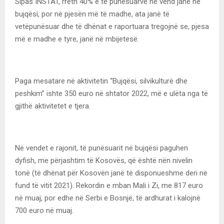
Sipas INSTAT, rreth 40% e të punësuarve në vend janë në
bujqësi, por në pjesën më të madhe, ata janë të
vetëpunësuar dhe të dhënat e raportuara tregojnë se, pjesa
më e madhe e tyre, janë në mbijetesë.
Paga mesatare në aktivitetin “Bujqësi, silvikulturë dhe
peshkim” ishte 350 euro në shtator 2022, më e ulëta nga të
gjithë aktivitetet e tjera.
Në vendet e rajonit, të punësuarit në bujqësi paguhen
dyfish, me përjashtim të Kosovës, që është nën nivelin
tonë (të dhënat për Kosovën janë të disponueshme deri në
fund të vitit 2021). Rekordin e mban Mali i Zi, me 817 euro
në muaj, por edhe në Serbi e Bosnjë, të ardhurat i kalojnë
700 euro në muaj.