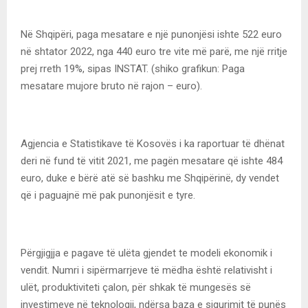
Në Shqipëri, paga mesatare e një punonjësi ishte 522 euro
në shtator 2022, nga 440 euro tre vite më parë, me një rritje
prej rreth 19%, sipas INSTAT. (shiko grafikun: Paga
mesatare mujore bruto në rajon – euro).
Agjencia e Statistikave të Kosovës i ka raportuar të dhënat
deri në fund të vitit 2021, me pagën mesatare që ishte 484
euro, duke e bërë atë së bashku me Shqipërinë, dy vendet
që i paguajnë më pak punonjësit e tyre.
Përgjigjja e pagave të ulëta gjendet te modeli ekonomik i
vendit. Numri i sipërmarrjeve të mëdha është relativisht i
ulët, produktiviteti çalon, për shkak të mungesës së
investimeve në teknologji, ndërsa baza e sigurimit të punës