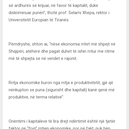
së ardhurës së krijuar, në favor të kapitalit, duke
diskriminuar punën”, thotë prof. Selami Xhepa, rektor i
Universitetit Europian të Tiranës.
Përndryshe, shton ai, “nëse ekonomia rritet më shpejt në
Shqipëri, atëherë dhe pagat duhet të ishin rritur me ritme
më të shpejta se në vendet e rajonit.
Rritja ekonomike buron nga rritja e produktivitetit, gjë që
nënkupton se puna (sigurisht dhe kapitali) kanë qenë më
produktive, në terma relativë”.
Orientimi i kapitaleve të lira drejt ndërtimit është një tjetër
faktor që “fryn” rritjen ekonomike, por në fakt, nuk bën