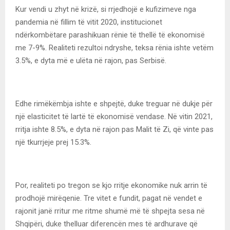
Kur vendi u zhyt në krizë, si rrjedhojë e kufizimeve nga
pandemia në fillim të vitit 2020, institucionet
ndërkombëtare parashikuan rënie të thellë të ekonomisë
me 7-9%. Realiteti rezultoi ndryshe, teksa rënia ishte vetëm
3.5%, e dyta më e ulëta në rajon, pas Serbisë.
Edhe rimëkëmbja ishte e shpejtë, duke treguar në dukje për
një elasticitet të lartë të ekonomisë vendase. Në vitin 2021,
rritja ishte 8.5%, e dyta në rajon pas Malit të Zi, që vinte pas
një tkurrjeje prej 15.3%.
Por, realiteti po tregon se kjo rritje ekonomike nuk arrin të
prodhojë mirëqenie. Tre vitet e fundit, pagat në vendet e
rajonit janë rritur me ritme shumë më të shpejta sesa në
Shqipëri, duke thelluar diferencën mes të ardhurave që