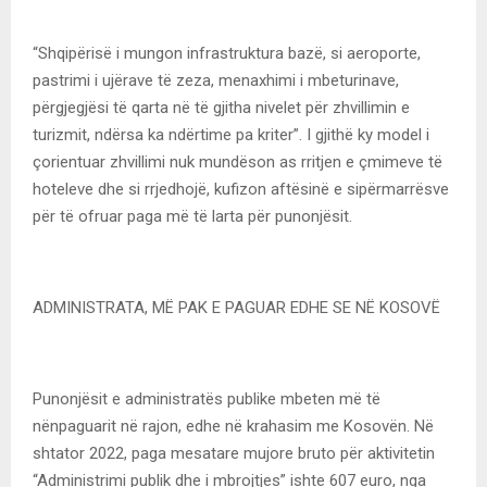
“Shqipërisë i mungon infrastruktura bazë, si aeroporte,
pastrimi i ujërave të zeza, menaxhimi i mbeturinave,
përgjegjësi të qarta në të gjitha nivelet për zhvillimin e
turizmit, ndërsa ka ndërtime pa kriter”. I gjithë ky model i
çorientuar zhvillimi nuk mundëson as rritjen e çmimeve të
hoteleve dhe si rrjedhojë, kufizon aftësinë e sipërmarrësve
për të ofruar paga më të larta për punonjësit.
ADMINISTRATA, MË PAK E PAGUAR EDHE SE NË KOSOVË
Punonjësit e administratës publike mbeten më të
nënpaguarit në rajon, edhe në krahasim me Kosovën. Në
shtator 2022, paga mesatare mujore bruto për aktivitetin
“Administrimi publik dhe i mbrojtjes” ishte 607 euro, nga