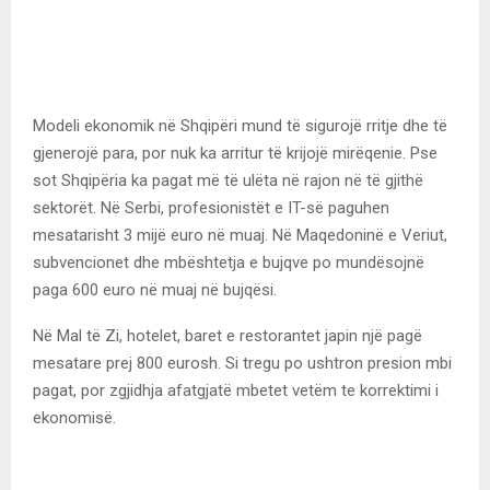
Modeli ekonomik në Shqipëri mund të sigurojë rritje dhe të
gjenerojë para, por nuk ka arritur të krijojë mirëqenie. Pse
sot Shqipëria ka pagat më të ulëta në rajon në të gjithë
sektorët. Në Serbi, profesionistët e IT-së paguhen
mesatarisht 3 mijë euro në muaj. Në Maqedoninë e Veriut,
subvencionet dhe mbështetja e bujqve po mundësojnë
paga 600 euro në muaj në bujqësi.
Në Mal të Zi, hotelet, baret e restorantet japin një pagë
mesatare prej 800 eurosh. Si tregu po ushtron presion mbi
pagat, por zgjidhja afatgjatë mbetet vetëm te korrektimi i
ekonomisë.