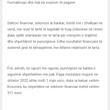
formalizuari dhe nuk ka evazion të pagave.
Sektori financiar, sidomos ai bankar, është më i zhvilluari në
vend, me nivel të lartë të kapitalit të huaj (ndonëse në rënie)
duke sjellë standarde më të larta për mënyrën e trajtimit
dhe shpërblimit të punonjësve. Edhe rezultatet financiare të
sistemit janë të kënaqshme, me kthime relativisht të larta.
Por, sërish, në raport me rajonin, punonjësit në banka e
sigurime shpërblehen më pak. Paga mesatare mujore në
shtator 2022 ishte rreth 1 mijë euro, duke ia kaluar vetëm
Kosovës, ku shpërblimi në sektorin financiar është vetëm
511 euro.