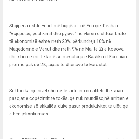
Shqipëria është vendi më bujqësor në Europë. Pesha e
“Bujqësisë, peshkimit dhe pyjeve” në vlerën e shtuar bruto
të ekonomisë është rreth 20%, përkundrejt 10% në
Maqedoninë e Veriut dhe rreth 9% në Mal të Zi e Kosovë,
dhe shumë më të lartë se mesatarja e Bashkimit Europian
prej më pak se 2%, sipas të dhënave të Eurostat.
Sektori ka një nivel shumë të lartë informaliteti dhe vuan
pasojat e copëzimit të tokës, që nuk mundësojnë arritjen e
ekonomisë së shkallës, duke pasur produktivitet të ulët, që
e bën jokonkurrues.