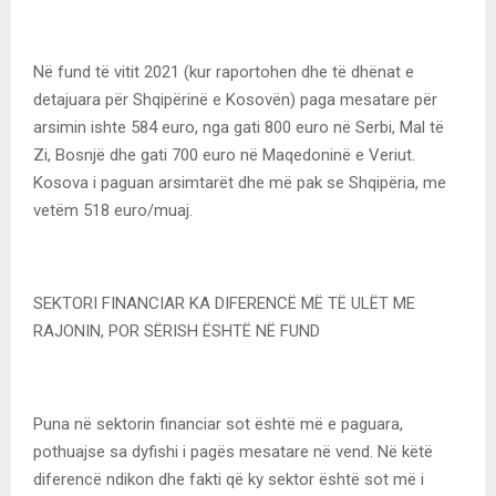
Në fund të vitit 2021 (kur raportohen dhe të dhënat e
detajuara për Shqipërinë e Kosovën) paga mesatare për
arsimin ishte 584 euro, nga gati 800 euro në Serbi, Mal të
Zi, Bosnjë dhe gati 700 euro në Maqedoninë e Veriut.
Kosova i paguan arsimtarët dhe më pak se Shqipëria, me
vetëm 518 euro/muaj.
SEKTORI FINANCIAR KA DIFERENCË MË TË ULËT ME
RAJONIN, POR SËRISH ËSHTË NË FUND
Puna në sektorin financiar sot është më e paguara,
pothuajse sa dyfishi i pagës mesatare në vend. Në këtë
diferencë ndikon dhe fakti që ky sektor është sot më i