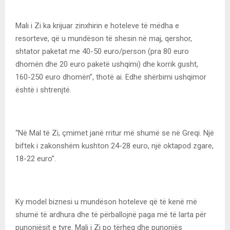
Mali i Zi ka krijuar zinxhirin e hoteleve të mëdha e
resorteve, që u mundëson të shesin në maj, qershor,
shtator paketat me 40-50 euro/person (pra 80 euro
dhomën dhe 20 euro paketë ushqimi) dhe korrik gusht,
160-250 euro dhomën”, thotë ai. Edhe shërbimi ushqimor
është i shtrenjtë.
“Në Mal të Zi, çmimet janë rritur më shumë se në Greqi. Një
biftek i zakonshëm kushton 24-28 euro, një oktapod zgare,
18-22 euro”.
Ky model biznesi u mundëson hoteleve që të kenë më
shumë të ardhura dhe të përballojnë paga më të larta për
punonjësit e tyre. Mali i Zi po tërheq dhe punonjës