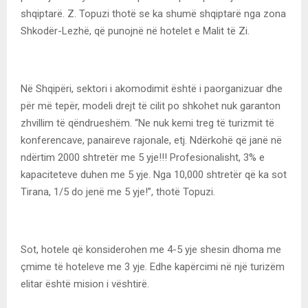
shqiptarë. Z. Topuzi thotë se ka shumë shqiptarë nga zona
Shkodër-Lezhë, që punojnë në hotelet e Malit të Zi.
Në Shqipëri, sektori i akomodimit është i paorganizuar dhe
për më tepër, modeli drejt të cilit po shkohet nuk garanton
zhvillim të qëndrueshëm. “Ne nuk kemi treg të turizmit të
konferencave, panaireve rajonale, etj. Ndërkohë që janë në
ndërtim 2000 shtretër me 5 yje!!! Profesionalisht, 3% e
kapaciteteve duhen me 5 yje. Nga 10,000 shtretër që ka sot
Tirana, 1/5 do jenë me 5 yje!”, thotë Topuzi.
Sot, hotele që konsiderohen me 4-5 yje shesin dhoma me
çmime të hoteleve me 3 yje. Edhe kapërcimi në një turizëm
elitar është mision i vështirë.