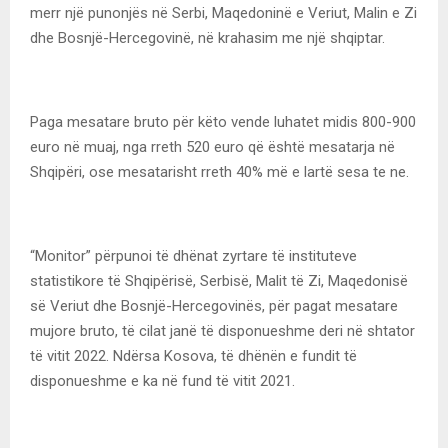
merr një punonjës në Serbi, Maqedoninë e Veriut, Malin e Zi
dhe Bosnjë-Hercegovinë, në krahasim me një shqiptar.
Paga mesatare bruto për këto vende luhatet midis 800-900
euro në muaj, nga rreth 520 euro që është mesatarja në
Shqipëri, ose mesatarisht rreth 40% më e lartë sesa te ne.
“Monitor” përpunoi të dhënat zyrtare të instituteve
statistikore të Shqipërisë, Serbisë, Malit të Zi, Maqedonisë
së Veriut dhe Bosnjë-Hercegovinës, për pagat mesatare
mujore bruto, të cilat janë të disponueshme deri në shtator
të vitit 2022. Ndërsa Kosova, të dhënën e fundit të
disponueshme e ka në fund të vitit 2021.