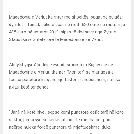
Maqedonia e Veriut ka rritur me shpejtësi pagat në bujqësi
dy vitet e fundit, duke e çuar në rreth 620 euro në muaj, nga
485 euro në shtator 2019, sipas të dhënave nga Zyra e
Statistikave Shtetërore të Maqedonisë së Veriut.
Abdylshyqyr Abedini, zëvendësministër i Bujqësisë në
Maqedoninë e Veriut, tha për “Monitor” se mungesa e
fuqisë punëtore ka qenë një faktor i rëndësishëm, i cili ka
nxitur këtë tendencë.
“Janë në këtë nivel, sepse kemi punëtorë deficitarë në këtë
sektor, për arsye se kërkesat janë të mëdha për punë,
ndërsa nuk ka forcë punëtore të mjaftueshme, duke