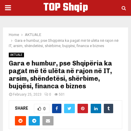
TOP Shqip
PRIMARY
MENU
Home
AKTUALE
Gara e humbur, pse Shqipëria ka pagat më të ulëta në rajon në
IT, arsim, shëndetësi, shërbime, bujqësi, financa e biznes
AKTUALE
Gara e humbur, pse Shqipëria ka
pagat më të ulëta në rajon në IT,
arsim, shëndetësi, shërbime,
bujqësi, financa e biznes
February 25, 2023
0
501
SHARE
0