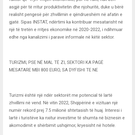
asgjë për të rritur produktivitetin dhe njohuritë, duke u bërë
realisht pengesë për zhvillimin e qëndrueshëm në afatin e
gjatë. Sipas INSTAT, ndërtimi ka kontribuar mesatarisht në
një të tretën e rritjes ekonomike në 2020-2022, i ndihmuar
edhe nga kanalizimi i parave informale në këtë sektor.
TURIZMI, PSE NË MAL TË ZI, SEKTORI KA PAGË
MESATARE MBI 800 EURO, SA DYFISHI TE NE
Turizmi është një ndër sektorët me potencial të lartë
zhvillimi në vend. Në vitin 2022, Shqipërinë e vizituan një
numër rekord prej 7.5 milionë shtetasish të huaj. Interesi i
lartë i turistëve ka nxitur investime të shumta në biznesin e
akomodimit e shërbimit ushqimor, kryesisht në hotele.