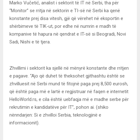
Marko Vučetić, analist i sektorit të IT në Serbi, tha për
“Monitor” se rritja në sektorin e TI-së në Serbi ka qenë
konstante prej disa vitesh, gjë që vërehet në eksportin e
shërbimeve të TIK-ut, por edhe në numrin e madh të
kompanive të hapura në qendrat e IT-së si Beogradi, Novi
Sadi, Nishi e të tjera.
Zhvillimi i sektorit ka sjellë në mënyrë konstante dhe rritjen
e pagave. “Ajo që duhet të theksohet gjithashtu është se
zhvilluesit në Serbi mund të fitojnë paga prej 8,500 eurosh,
që është paga më e lartë e regjistruar në faqen e internetit
HelloWorld.rs, e cila është uebfaqja më e madhe serbe për
rekrutimin e kandidatëve për IT”, pohon ai. (shiko
nënndarjen: Si e zhvilloi Serbia, teknologjinë e
informacionit).