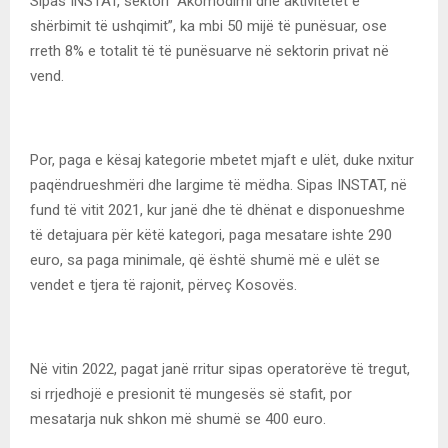
Sipas INSTAT, sektori “Akomodimi dhe aktivitetet e
shërbimit të ushqimit”, ka mbi 50 mijë të punësuar, ose
rreth 8% e totalit të të punësuarve në sektorin privat në
vend.
Por, paga e kësaj kategorie mbetet mjaft e ulët, duke nxitur
paqëndrueshmëri dhe largime të mëdha. Sipas INSTAT, në
fund të vitit 2021, kur janë dhe të dhënat e disponueshme
të detajuara për këtë kategori, paga mesatare ishte 290
euro, sa paga minimale, që është shumë më e ulët se
vendet e tjera të rajonit, përveç Kosovës.
Në vitin 2022, pagat janë rritur sipas operatorëve të tregut,
si rrjedhojë e presionit të mungesës së stafit, por
mesatarja nuk shkon më shumë se 400 euro.