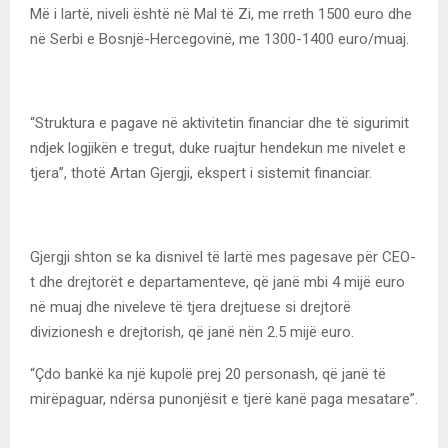
Më i lartë, niveli është në Mal të Zi, me rreth 1500 euro dhe
në Serbi e Bosnjë-Hercegovinë, me 1300-1400 euro/muaj.
“Struktura e pagave në aktivitetin financiar dhe të sigurimit
ndjek logjikën e tregut, duke ruajtur hendekun me nivelet e
tjera”, thotë Artan Gjergji, ekspert i sistemit financiar.
Gjergji shton se ka disnivel të lartë mes pagesave për CEO-
t dhe drejtorët e departamenteve, që janë mbi 4 mijë euro
në muaj dhe niveleve të tjera drejtuese si drejtorë
divizionesh e drejtorish, që janë nën 2.5 mijë euro.
“Çdo bankë ka një kupolë prej 20 personash, që janë të
mirëpaguar, ndërsa punonjësit e tjerë kanë paga mesatare”.