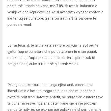
pestë më i madh në vend, me 7.8% të totalit. Industria e
veshjeve dhe këpucëve, që ka si avantazh kryesor koston e
lirë të fuqisë punëtore, gjeneron rreth 9% të vendeve të
punës në vend.
Jo rastësisht, të gjithë këta sektorë po vuajnë sot për të
gjetur fuqinë punëtore dhe po detyrohen të rrisin pagat,
ndërkohë që fuqia blerëse është në rënie, për shkak të
emigracionit, duke u futur në një rreth vicioz.
“Mungesa e konkurrencës, nga njëra anë, bashkë me
liberalizimin e lartë të tregut të punës dhe mungesën e
plotë të rolit rregullator të shtetit, në mbrojtjen e interesave
të punëmarrësve, nga ana tjetër, kanë sjellë një problem
serioz të natyrës së ekonomisë politike në shpërndarjen e