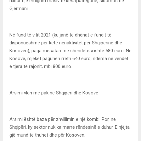
nxitur një emigrim masiv të kësaj kategorie, sidomos në
Gjermani.
Në fund të vitit 2021 (ku janë të dhënat e fundit të
disponueshme për këtë nënaktivitet për Shqipërinë dhe
Kosovën), paga mesatare në shëndetësi ishte 580 euro. Në
Kosovë, mjekët paguhen rreth 640 euro, ndërsa në vendet
e tjera të rajonit, mbi 800 euro.
Arsimi vlen më pak në Shqipëri dhe Kosovë
Arsimi është baza për zhvillimin e një kombi. Por, në
Shqipëri, ky sektor nuk ka marrë rëndësinë e duhur. E njëjta
gjë mund të thuhet dhe për Kosovën.