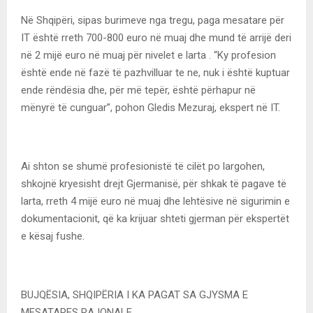
Në Shqipëri, sipas burimeve nga tregu, paga mesatare për
IT është rreth 700-800 euro në muaj dhe mund të arrijë deri
në 2 mijë euro në muaj për nivelet e larta . “Ky profesion
është ende në fazë të pazhvilluar te ne, nuk i është kuptuar
ende rëndësia dhe, për më tepër, është përhapur në
mënyrë të cunguar”, pohon Gledis Mezuraj, ekspert në IT.
Ai shton se shumë profesionistë të cilët po largohen,
shkojnë kryesisht drejt Gjermanisë, për shkak të pagave të
larta, rreth 4 mijë euro në muaj dhe lehtësive në sigurimin e
dokumentacionit, që ka krijuar shteti gjerman për ekspertët
e kësaj fushe.
BUJQËSIA, SHQIPËRIA I KA PAGAT SA GJYSMA E
MESATARES RAJONALE