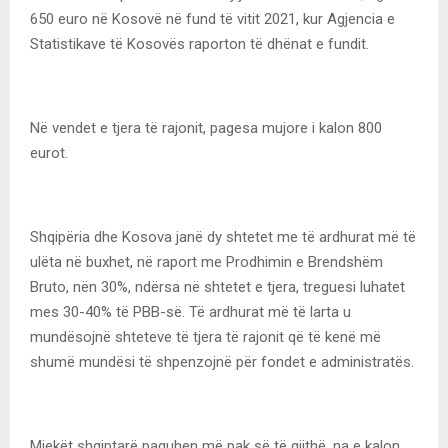
650 euro në Kosovë në fund të vitit 2021, kur Agjencia e
Statistikave të Kosovës raporton të dhënat e fundit.
Në vendet e tjera të rajonit, pagesa mujore i kalon 800
eurot.
Shqipëria dhe Kosova janë dy shtetet me të ardhurat më të
ulëta në buxhet, në raport me Prodhimin e Brendshëm
Bruto, nën 30%, ndërsa në shtetet e tjera, treguesi luhatet
mes 30-40% të PBB-së. Të ardhurat më të larta u
mundësojnë shteteve të tjera të rajonit që të kenë më
shumë mundësi të shpenzojnë për fondet e administratës.
Mjekët shqiptarë paguhen më pak së të gjithë, na e kalon