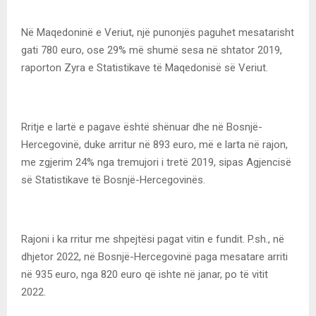
Në Maqedoninë e Veriut, një punonjës paguhet mesatarisht
gati 780 euro, ose 29% më shumë sesa në shtator 2019,
raporton Zyra e Statistikave të Maqedonisë së Veriut.
Rritje e lartë e pagave është shënuar dhe në Bosnjë-
Hercegovinë, duke arritur në 893 euro, më e larta në rajon,
me zgjerim 24% nga tremujori i tretë 2019, sipas Agjencisë
së Statistikave të Bosnjë-Hercegovinës.
Rajoni i ka rritur me shpejtësi pagat vitin e fundit. P.sh., në
dhjetor 2022, në Bosnjë-Hercegovinë paga mesatare arriti
në 935 euro, nga 820 euro që ishte në janar, po të vitit
2022.