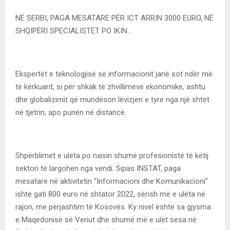
NË SERBI, PAGA MESATARE PËR ICT ARRIN 3000 EURO, NË
SHQIPËRI SPECIALISTËT PO IKIN…
Ekspertët e teknologjisë së informacionit janë sot ndër më
të kërkuarit, si për shkak të zhvillimeve ekonomike, ashtu
dhe globalizimit që mundëson lëvizjen e tyre nga një shtet
në tjetrin, apo punën në distancë.
Shpërblimet e ulëta po nxisin shumë profesionistë të këtij
sektori të largohen nga vendi. Sipas INSTAT, paga
mesatare në aktivitetin “Informacioni dhe Komunikacioni”
ishte gati 800 euro në shtator 2022, sërish më e ulëta në
rajon, me përjashtim të Kosovës. Ky nivel është sa gjysma
e Maqedonisë së Veriut dhe shumë më e ulët sesa në