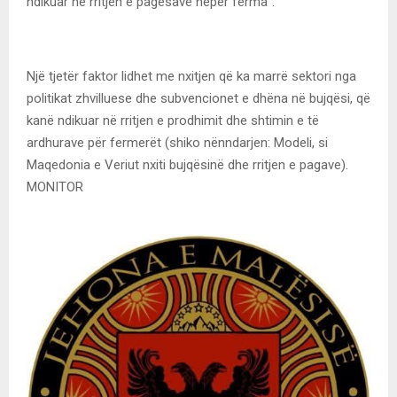
ndikuar në rritjen e pagesave nëpër ferma”.
Një tjetër faktor lidhet me nxitjen që ka marrë sektori nga
politikat zhvilluese dhe subvencionet e dhëna në bujqësi, që
kanë ndikuar në rritjen e prodhimit dhe shtimin e të
ardhurave për fermerët (shiko nënndarjen: Modeli, si
Maqedonia e Veriut nxiti bujqësinë dhe rritjen e pagave).
MONITOR