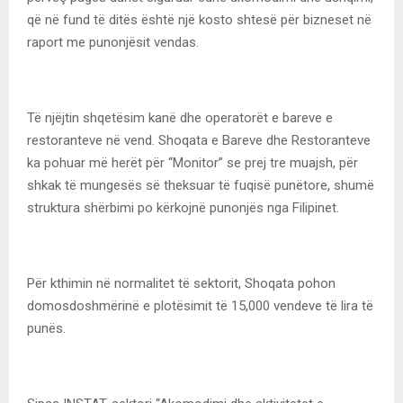
që në fund të ditës është një kosto shtesë për bizneset në
raport me punonjësit vendas.
Të njëjtin shqetësim kanë dhe operatorët e bareve e
restoranteve në vend. Shoqata e Bareve dhe Restoranteve
ka pohuar më herët për “Monitor” se prej tre muajsh, për
shkak të mungesës së theksuar të fuqisë punëtore, shumë
struktura shërbimi po kërkojnë punonjës nga Filipinet.
Për kthimin në normalitet të sektorit, Shoqata pohon
domosdoshmërinë e plotësimit të 15,000 vendeve të lira të
punës.