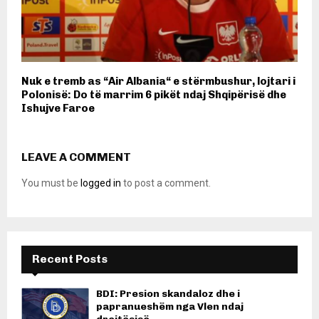
Nuk e tremb as “Air Albania“ e stërmbushur, lojtari i
Polonisë: Do të marrim 6 pikët ndaj Shqipërisë dhe
Ishujve Faroe
LEAVE A COMMENT
You must be
logged in
to post a comment.
Recent Posts
BDI: Presion skandaloz dhe i
papranueshëm nga Vlen ndaj