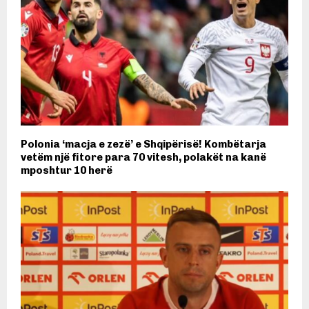
Polonia ‘macja e zezë’ e Shqipërisë! Kombëtarja
vetëm një fitore para 70 vitesh, polakët na kanë
mposhtur 10 herë