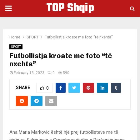
TOP Shqip
PRIMARY
MENU
Home
SPORT
Futbollistja kroate me foto “të nxehta”
SPORT
Futbollistja kroate me foto “të
nxehta”
February 13, 2023
0
590
SHARE
0
Ana Maria Markovic është një prej futbollisteve më të
njohura. Sulmuesja e Grasshoperit dhe e Përfaqësueses