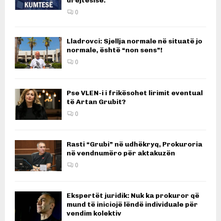
drejtësisë.
0
Lladrovci: Sjellja normale në situatë jo
normale, është “non sens”!
0
Pse VLEN-i i frikësohet lirimit eventual
të Artan Grubit?
0
Rasti “Grubi” në udhëkryq, Prokuroria
në vendnumëro për aktakuzën
0
Ekspertët juridik: Nuk ka prokuror që
mund të iniciojë lëndë individuale për
vendim kolektiv