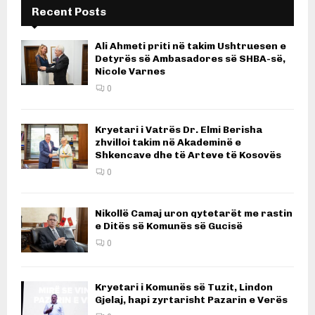
Recent Posts
Ali Ahmeti priti në takim Ushtruesen e
Detyrës së Ambasadores së SHBA-së,
Nicole Varnes
0
Kryetari i Vatrës Dr. Elmi Berisha
zhvilloi takim në Akademinë e
Shkencave dhe të Arteve të Kosovës
0
Nikollë Camaj uron qytetarët me rastin
e Ditës së Komunës së Gucisë
0
Kryetari i Komunës së Tuzit, Lindon
Gjelaj, hapi zyrtarisht Pazarin e Verës