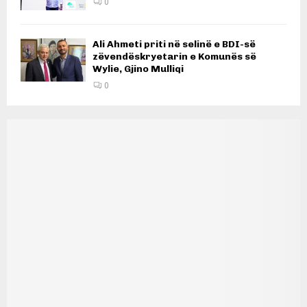
0
Ali Ahmeti priti në selinë e BDI-së
zëvendëskryetarin e Komunës së
Wylie, Gjino Mulliqi
0