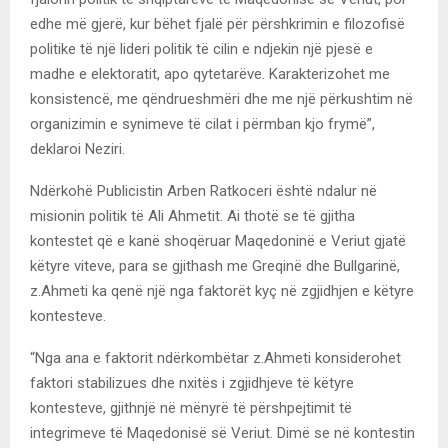
edhe më gjerë, kur bëhet fjalë për përshkrimin e filozofisë
politike të një lideri politik të cilin e ndjekin një pjesë e
madhe e elektoratit, apo qytetarëve. Karakterizohet me
konsistencë, me qëndrueshmëri dhe me një përkushtim në
organizimin e synimeve të cilat i përmban kjo frymë”,
deklaroi Neziri.
Ndërkohë Publicistin Arben Ratkoceri është ndalur në
misionin politik të Ali Ahmetit. Ai thotë se të gjitha
kontestet që e kanë shoqëruar Maqedoninë e Veriut gjatë
këtyre viteve, para se gjithash me Greqinë dhe Bullgarinë,
z.Ahmeti ka qenë një nga faktorët kyç në zgjidhjen e këtyre
kontesteve.
“Nga ana e faktorit ndërkombëtar z.Ahmeti konsiderohet
faktori stabilizues dhe nxitës i zgjidhjeve të këtyre
kontesteve, gjithnjë në mënyrë të përshpejtimit të
integrimeve të Maqedonisë së Veriut. Dimë se në kontestin