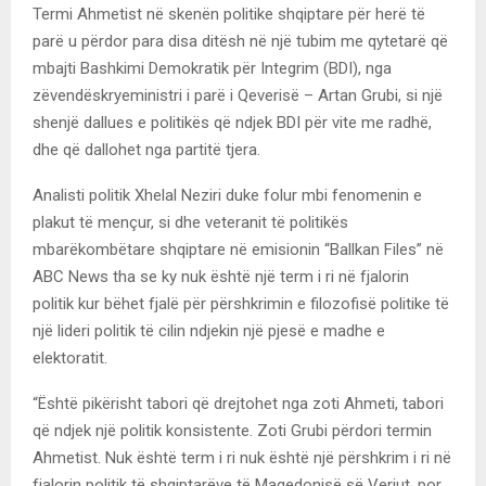
Termi Ahmetist në skenën politike shqiptare për herë të
parë u përdor para disa ditësh në një tubim me qytetarë që
mbajti Bashkimi Demokratik për Integrim (BDI), nga
zëvendëskryeministri i parë i Qeverisë – Artan Grubi, si një
shenjë dallues e politikës që ndjek BDI për vite me radhë,
dhe që dallohet nga partitë tjera.
Analisti politik Xhelal Neziri duke folur mbi fenomenin e
plakut të mençur, si dhe veteranit të politikës
mbarëkombëtare shqiptare në emisionin “Ballkan Files” në
ABC News tha se ky nuk është një term i ri në fjalorin
politik kur bëhet fjalë për përshkrimin e filozofisë politike të
një lideri politik të cilin ndjekin një pjesë e madhe e
elektoratit.
“Është pikërisht tabori që drejtohet nga zoti Ahmeti, tabori
që ndjek një politik konsistente. Zoti Grubi përdori termin
Ahmetist. Nuk është term i ri nuk është një përshkrim i ri në
fjalorin politik të shqiptarëve të Maqedonisë së Veriut, por