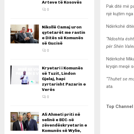
Arteve të Kosovës
Pak ditë më pa
0
një kujtim nga i
Ndërkohë ditë
Nikollë Camaj uron
qytetarët me rastin
e Ditës së Komunës
“Ndoshta është
së Gucisë
për Shën Vale
0
Ndërkohë Mika
kryqin meqë s
Kryetari i Komunës
së Tuzit, Lindon
“Thuhet se mu
Gjelaj, hapi
zyrtarisht Pazarin e
ata.
Verës
0
Top Channel
Ali Ahmeti priti në
selinë e BDI-së
zëvendëskryetarin e
Komunës së Wylie,