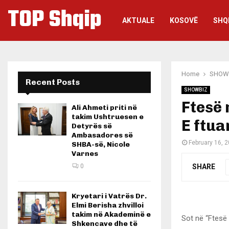
TOP Shqip
AKTUALE
KOSOVË
SHQ
Home
SHOW
Recent Posts
SHOWBIZ
Ftesë 
Ali Ahmeti priti në
takim Ushtruesen e
E ftua
Detyrës së
Ambasadores së
February 16, 
SHBA-së, Nicole
Varnes
SHARE
0
Kryetari i Vatrës Dr.
Elmi Berisha zhvilloi
takim në Akademinë e
Sot në “Ftesë 
Shkencave dhe të