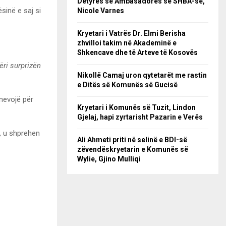
Detyrës së Ambasadores së SHBA-së,
sinë e saj si
Nicole Varnes
Kryetari i Vatrës Dr. Elmi Berisha
zhvilloi takim në Akademinë e
Shkencave dhe të Arteve të Kosovës
ëri surprizën
Nikollë Camaj uron qytetarët me rastin
e Ditës së Komunës së Gucisë
nevojë për
Kryetari i Komunës së Tuzit, Lindon
Gjelaj, hapi zyrtarisht Pazarin e Verës
, u shprehen
Ali Ahmeti priti në selinë e BDI-së
zëvendëskryetarin e Komunës së
Wylie, Gjino Mulliqi