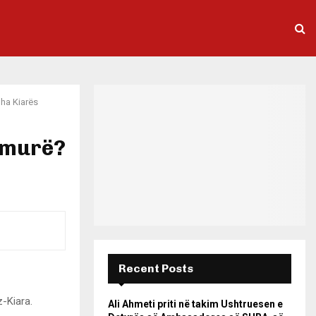
dha Kiarës
sëmurë?
Recent Posts
z-Kiara.
Ali Ahmeti priti në takim Ushtruesen e