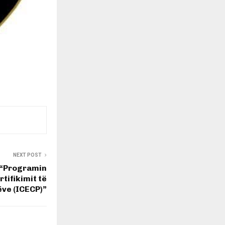
NEXT POST
ë “Programin
tifikimit të
ëve (ICECP)”