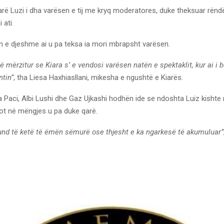
rë Luzi i dha varësen e tij me kryq moderatores, duke theksuar rëndë
 ati.
n e djeshme ai u pa teksa ia mori mbrapsht varësen.
 mërzitur se Kiara s’ e vendosi varësen natën e spektaklit, kur ai i b
ntin”
, tha Liesa Haxhiasllani, mikesha e ngushtë e Kiarës.
 Paci, Albi Lushi dhe Gaz Ujkashi hodhën ide se ndoshta Luiz kishte 
ot në mëngjes u pa duke qarë.
nd të ketë të ëmën sëmurë ose thjesht e ka ngarkesë të akumuluar”