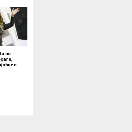
ta në
eçare,
njohur e