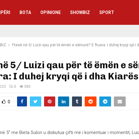
IPËRI
BOTA
OPINIONE
SHOWBIZ
SPORT
BIZ
Ftesë në 5/ Luizi qau për të ëmën e sëmurë? E ftuara: I duhej kryqi që i 
në 5/ Luizi qau për të ëmën e 
ra: I duhej kryqi që i dha Kiarës
2023
0
580
0
në 5” me Bieta Sulon u diskutua çifti më i komentuar i momentit, Lui