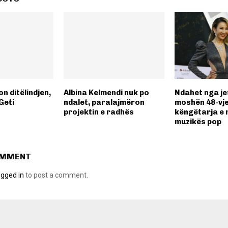
on ditëlindjen,
Albina Kelmendi nuk po
Ndahet nga je
Geti
ndalet, paralajmëron
moshën 48-vj
projektin e radhës
këngëtarja e 
muzikës pop
OMMENT
ogged in
to post a comment.