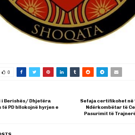
0
 i Berishës/ Dhjetëra
Sefaja certifikohet n
të PD bllokojnë hyrjen e
Ndërkombëtar të Cer
Pasurimit të Trajner
OSTS