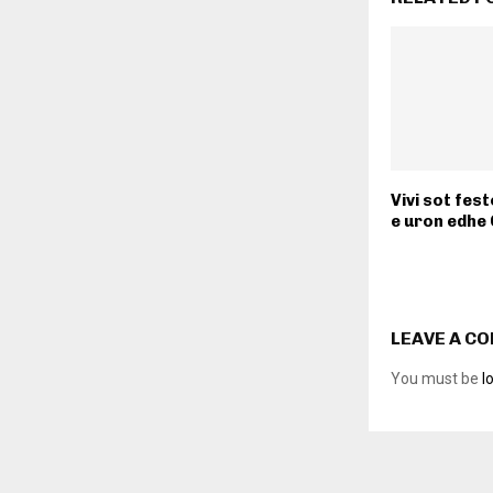
Vivi sot fest
e uron edhe 
LEAVE A C
You must be
l