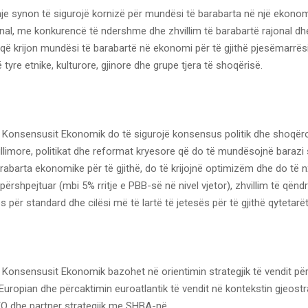
e synon të sigurojë kornizë për mundësi të barabarta në një ekonomi 
onal, me konkurencë të ndershme dhe zhvillim të barabartë rajonal dh
 që krijon mundësi të barabartë në ekonomi për të gjithë pjesëmarrësi
 tyre etnike, kulturore, gjinore dhe grupe tjera të shoqërisë.
 Konsensusit Ekonomik do të sigurojë konsensus politik dhe shoqëro
villimore, politikat dhe reformat kryesore që do të mundësojnë barazi
abarta ekonomike për të gjithë, do të krijojnë optimizëm dhe do të nxi
ërshpejtuar (mbi 5% rritje e PBB-së në nivel vjetor), zhvillim të që
s për standard dhe cilësi më të lartë të jetesës për të gjithë qytetarët
 Konsensusit Ekonomik bazohet në orientimin strategjik të vendit pë
uropian dhe përcaktimin euroatlantik të vendit në kontekstin gjeostra
O dhe partner strategjik me SHBA-në.