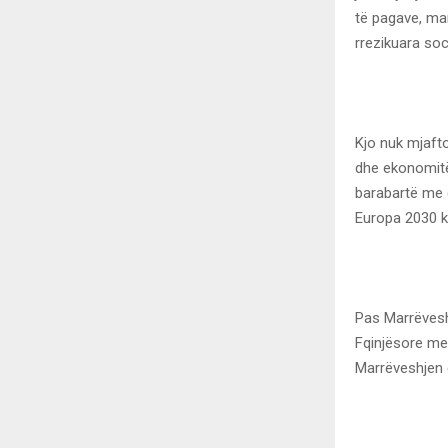
të pagave, mar
rrezikuara soc
Kjo nuk mjafto
dhe ekonomitë 
barabartë me q
Europa 2030 k
Pas Marrëvesh
Fqinjësore me 
Marrëveshjen 