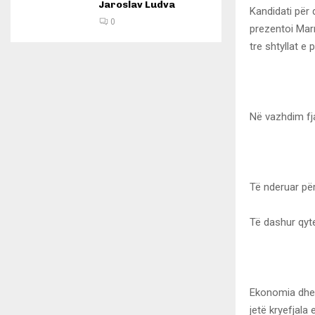
Jaroslav Ludva
Kandidati për 
0
prezentoi Mar
tre shtyllat e
Në vazhdim fjal
Të nderuar pë
Të dashur qyt
Ekonomia dhe s
jetë kryefjala