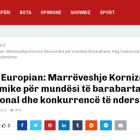
IPËRI
BOTA
OPINIONE
SHOWBIZ
SPORT
ALE
ian: Marrëveshje Kornizë Ekonomike për mundësi të barabarta, treg funksional
 ndershme
 Europian: Marrëveshje Korniz
mike për mundësi të barabarta
ional dhe konkurrencë të nder
0
494
0