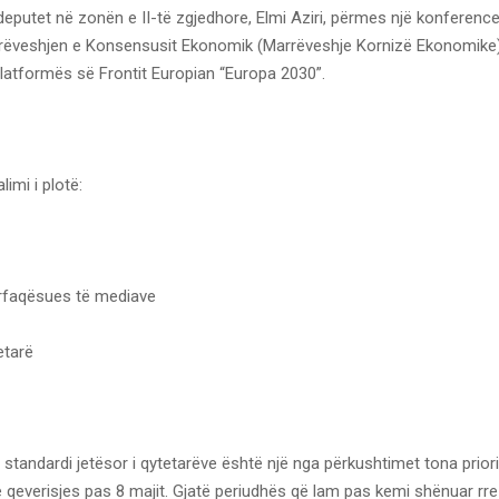
deputet në zonën e II-të zgjedhore, Elmi Aziri, përmes një konferenc
rëveshjen e Konsensusit Ekonomik (Marrëveshje Kornizë Ekonomike),
 platformës së Frontit Europian “Europa 2030”.
imi i plotë:
rfaqësues të mediave
etarë
tandardi jetësor i qytetarëve është një nga përkushtimet tona priori
 e qeverisjes pas 8 majit. Gjatë periudhës që lam pas kemi shënuar rrezu