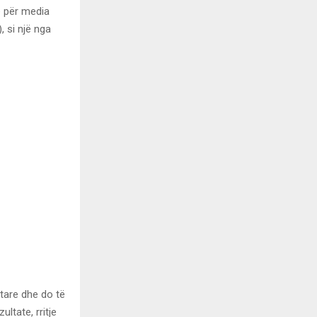
e për media
 si një nga
tare dhe do të
ltate, rritje