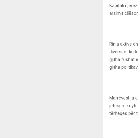
Kapitali njerë
arsimit cilës
Rinia aktive d
diversitet kul
gjitha fushat 
gjitha politik
Marrëveshja e
jetesën e qyte
tërheqës për t