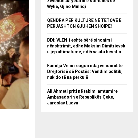
zëvendëskryetarin e Komunës së
Wylie, Gjino Mulliqi
QENDRA PËR KULTURË NË TETOVË E
PËRJASHTON GJUHËN SHQIPE!
BDI: VLEN-i është bërë sinonim i
nënshtrimit, edhe Maksim Dimitrievski
u jep ultimatume, ndërsa ata heshtin
Familja Veliu reagon ndaj vendimit të
Drejtorisë së Postës: Vendim politik,
nuk do të na përkulë
Ali Ahmeti priti në takim lamtumire
Ambasadorin e Republikës Çeke,
Jaroslav Ludva