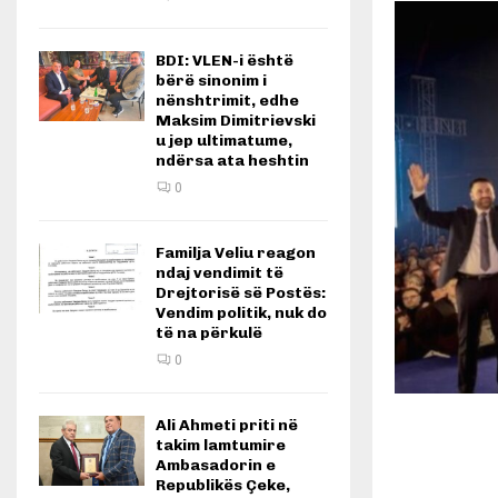
BDI: VLEN-i është
bërë sinonim i
nënshtrimit, edhe
Maksim Dimitrievski
u jep ultimatume,
ndërsa ata heshtin
0
Familja Veliu reagon
ndaj vendimit të
Drejtorisë së Postës:
Vendim politik, nuk do
të na përkulë
0
Ali Ahmeti priti në
takim lamtumire
Ambasadorin e
Republikës Çeke,