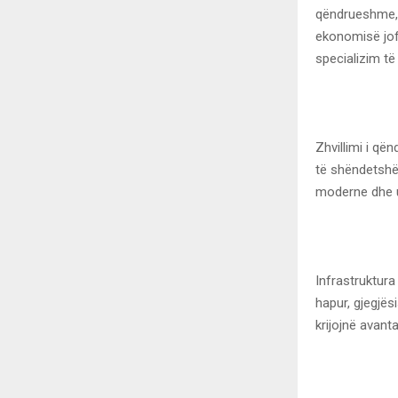
qëndrueshme, 
ekonomisë jofo
specializim të
Zhvillimi i q
të shëndetshëm
moderne dhe 
Infrastruktura
hapur, gjegjë
krijojnë avan