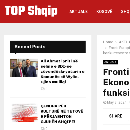
TOP Shqip
AKTUALE
KOSOVË
SHQ
Home
AKTU
Recent Posts
Fronti Europ
konkurrencë të
Ali Ahmeti priti në
AKTUALE
selinë e BDI-së
Fronti
zëvendëskryetarin e
Komunës së Wylie,
Ekono
Gjino Mulliqi
0
funks
May 3, 2024
QENDRA PËR
KULTURË NË TETOVË
SHARE
E PËRJASHTON
GJUHËN SHQIPE!
0