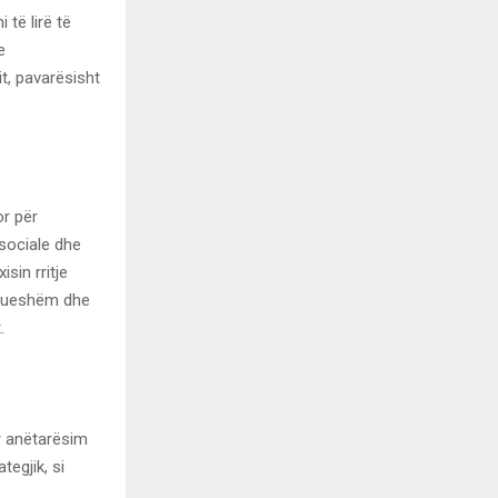
të lirë të
e
t, pavarësisht
r për
 sociale dhe
sin rritje
ndrueshëm dhe
.
r anëtarësim
tegjik, si