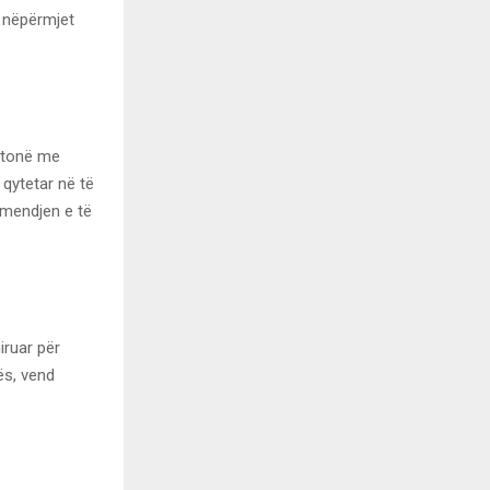
ë nëpërmjet
n tonë me
 qytetar në të
ëmendjen e të
iruar për
ës, vend