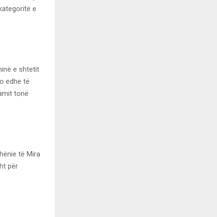
kategoritë e
inë e shtetit
jo edhe të
ramit tonë
hënie të Mira
ht për