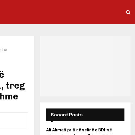
 dhe
ë
, treg
shme
Recent Posts
Ali Ahmeti priti në selinë e BDI-së