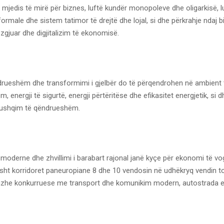
mjedis të mirë për biznes, luftë kundër monopoleve dhe oligarkisë, l
rmale dhe sistem tatimor të drejtë dhe lojal, si dhe përkrahje ndaj bi
 zgjuar dhe digjitalizim të ekonomisë.
ëndrueshëm dhe transformimi i gjelbër do të përqendrohen në ambient 
, energji të sigurtë, energji përtëritëse dhe efikasitet energjetik, si d
ushqim të qëndrueshëm.
 moderne dhe zhvillimi i barabart rajonal janë kyçe për ekonomi të vo
sisht korridoret paneuropiane 8 dhe 10 vendosin në udhëkryq vendin 
tazhe konkurruese me transport dhe komunikim modern, autostrada e