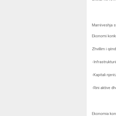
Marrëveshja sy
Ekonomi konku
Zhvillim i qën
-Infrastruktur
-Kapitali njerë
-Rini aktive d
Ekonomia konku