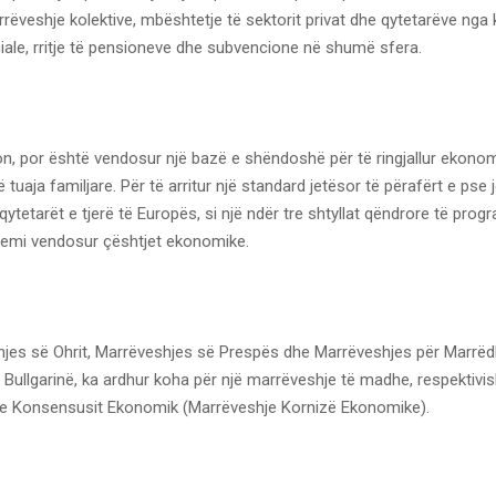
rëveshje kolektive, mbështetje të sektorit privat dhe qytetarëve nga 
iale, rritje të pensioneve dhe subvencione në shumë sfera.
n, por është vendosur një bazë e shëndoshë për të ringjallur ekonom
tuaja familjare. Për të arritur një standard jetësor të përafërt e pse 
ytetarët e tjerë të Europës, si një ndër tre shtyllat qëndrore të prog
emi vendosur çështjet ekonomike.
jes së Ohrit, Marrëveshjes së Prespës dhe Marrëveshjes për Marrëd
Bullgarinë, ka ardhur koha për një marrëveshje të madhe, respektivis
e Konsensusit Ekonomik (Marrëveshje Kornizë Ekonomike).