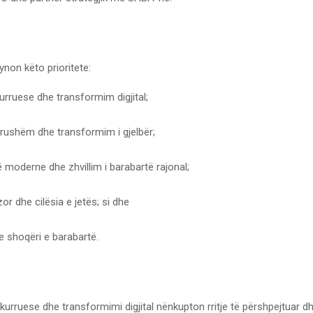
non këto prioritete:
rruese dhe transformim digjital;
drushëm dhe transformim i gjelbër;
ë moderne dhe zhvillim i barabartë rajonal;
zor dhe cilësia e jetës; si dhe
he shoqëri e barabartë.
rruese dhe transformimi digjital nënkupton rritje të përshpejtuar dh