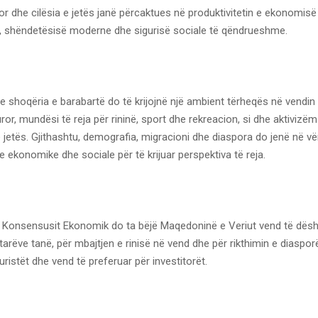
zor dhe cilësia e jetës janë përcaktues në produktivitetin e ekonomis
or, shëndetësisë moderne dhe sigurisë sociale të qëndrueshme.
he shoqëria e barabartë do të krijojnë një ambient tërheqës në vendi
turor, mundësi të reja për rininë, sport dhe rekreacion, si dhe aktivizëm
e jetës. Gjithashtu, demografia, migracioni dhe diaspora do jenë në v
ave ekonomike dhe sociale për të krijuar perspektiva të reja.
 Konsensusit Ekonomik do ta bëjë Maqedoninë e Veriut vend të dësh
tarëve tanë, për mbajtjen e rinisë në vend dhe për rikthimin e diaspor
uristët dhe vend të preferuar për investitorët.