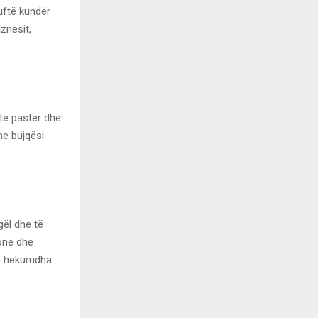
uftë kundër
znesit,
të pastër dhe
he bujqësi
gël dhe të
tonë dhe
 hekurudha.