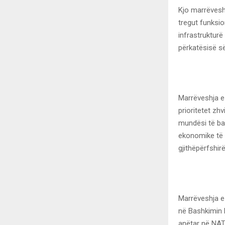
Kjo marrëveshj
tregut funksi
infrastrukturë
përkatësisë së
Marrëveshja e
prioritetet zh
mundësi të bar
ekonomike të p
gjithëpërfshirë
Marrëveshja e
në Bashkimin E
anëtar në NAT