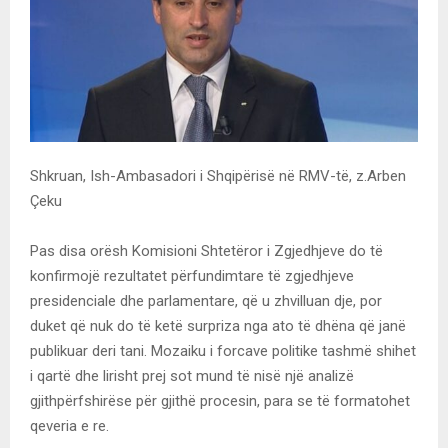
Shkruan, Ish-Ambasadori i Shqipërisë në RMV-të, z.Arben
Çeku
Pas disa orësh Komisioni Shtetëror i Zgjedhjeve do të
konfirmojë rezultatet përfundimtare të zgjedhjeve
presidenciale dhe parlamentare, që u zhvilluan dje, por
duket që nuk do të ketë surpriza nga ato të dhëna që janë
publikuar deri tani. Mozaiku i forcave politike tashmë shihet
i qartë dhe lirisht prej sot mund të nisë një analizë
gjithpërfshirëse për gjithë procesin, para se të formatohet
qeveria e re.