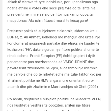
shkak të vlerave të tyre individuale, por u penalizuan nga
ndarja etnike e votës dhe secili prej tyre do të ishte një
president më i mirë se ajo që fitoi nga kampi opozitar
maqedonas. Ata ishin fituesit moral të kësaj gare!
Drejtuesit politik të subjekteve elektorale, sidomos kreu i
BDI-së, z. Ali Ahmeti, udhëhoqi me mençuri dhe urtësi një
konglomerat grupimesh partiake dhe etnike, në kuadër të
koalicionit “FE”, duke siguruar një fitore politike shumë të
rëndësishme. Fronti Europian (FE) është grupimi i dytë
parlamentar pas mazhorancës së VMRO-DPMNE dhe,
pavarësisht zhvillimeve në vijim, ai dëshmoi një lidership
me përvojë dhe do të mbetet edhe më tutje faktor kyç për
zhvillimet politike në RMV si garanci e orientimit euro-
atlantik dhe për zbatimin e Marrëveshjes së Ohrit (2001).
Po ashtu, drejtuesit e subjekte politike, në kuadër të VLEN,
nga kushtet e vështira të opozitës, arritën një fitore