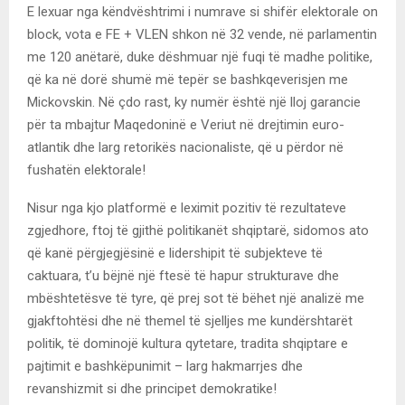
E lexuar nga këndvështrimi i numrave si shifër elektorale on
block, vota e FE + VLEN shkon në 32 vende, në parlamentin
me 120 anëtarë, duke dëshmuar një fuqi të madhe politike,
që ka në dorë shumë më tepër se bashkqeverisjen me
Mickovskin. Në çdo rast, ky numër është një lloj garancie
për ta mbajtur Maqedoninë e Veriut në drejtimin euro-
atlantik dhe larg retorikës nacionaliste, që u përdor në
fushatën elektorale!
Nisur nga kjo platformë e leximit pozitiv të rezultateve
zgjedhore, ftoj të gjithë politikanët shqiptarë, sidomos ato
që kanë përgjegjësinë e lidershipit të subjekteve të
caktuara, t’u bëjnë një ftesë të hapur strukturave dhe
mbështetësve të tyre, që prej sot të bëhet një analizë me
gjakftohtësi dhe në themel të sjelljes me kundërshtarët
politik, të dominojë kultura qytetare, tradita shqiptare e
pajtimit e bashkëpunimit – larg hakmarrjes dhe
revanshizmit si dhe principet demokratike!