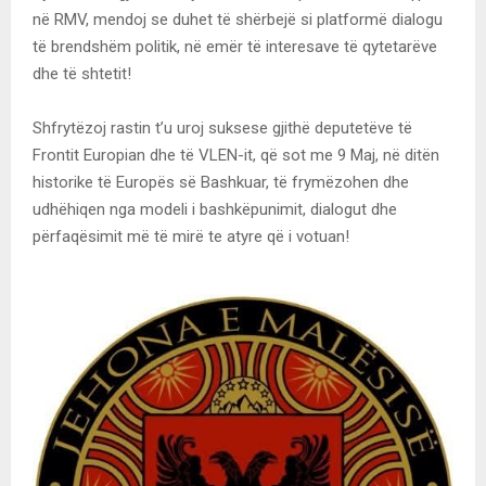
në RMV, mendoj se duhet të shërbejë si platformë dialogu
të brendshëm politik, në emër të interesave të qytetarëve
dhe të shtetit!
Shfrytëzoj rastin t’u uroj suksese gjithë deputetëve të
Frontit Europian dhe të VLEN-it, që sot me 9 Maj, në ditën
historike të Europës së Bashkuar, të frymëzohen dhe
udhëhiqen nga modeli i bashkëpunimit, dialogut dhe
përfaqësimit më të mirë te atyre që i votuan!