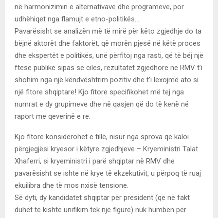
në harmonizimin e alternativave dhe programeve, por
udhëhiqet nga flamujt e etno-politikës…
Pavarësisht se analizën më të mirë për këto zgjedhje do ta
bëjnë aktorët dhe faktorët, që morën pjesë në këtë proces
dhe ekspertët e politikës, unë përfitoj nga rasti, që të bëj një
ftesë publike sipas së cilës, rezultatet zgjedhore në RMV t’i
shohim nga një këndvështrim pozitiv dhe t’i lexojmë ato si
një fitore shqiptare! Kjo fitore specifikohet më tej nga
numrat e dy grupimeve dhe në qasjen që do të kenë në
raport me qeverinë e re.
Kjo fitore konsiderohet e tillë, nisur nga sprova që kaloi
përgjegjësi kryesor i këtyre zgjedhjeve – Kryeministri Talat
Xhaferri, si kryeministri i parë shqiptar në RMV dhe
pavarësisht se ishte në krye të ekzekutivit, u përpoq të ruaj
ekuilibra dhe të mos nxisë tensione.
Së dyti, dy kandidatët shqiptar për president (që në fakt
duhet të kishte unifikim tek një figurë) nuk humbën për