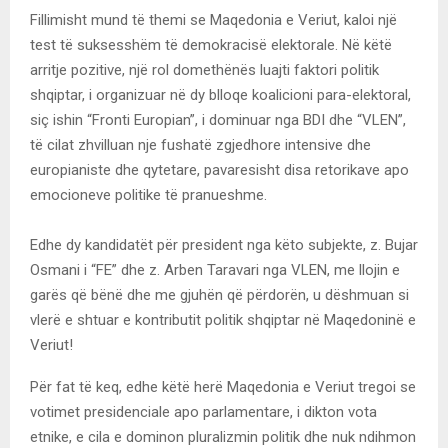
Fillimisht mund të themi se Maqedonia e Veriut, kaloi një
test të suksesshëm të demokracisë elektorale. Në këtë
arritje pozitive, një rol domethënës luajti faktori politik
shqiptar, i organizuar në dy blloqe koalicioni para-elektoral,
siç ishin “Fronti Europian”, i dominuar nga BDI dhe “VLEN”,
të cilat zhvilluan nje fushatë zgjedhore intensive dhe
europianiste dhe qytetare, pavaresisht disa retorikave apo
emocioneve politike të pranueshme.
Edhe dy kandidatët për president nga këto subjekte, z. Bujar
Osmani i “FE” dhe z. Arben Taravari nga VLEN, me llojin e
garës që bënë dhe me gjuhën që përdorën, u dëshmuan si
vlerë e shtuar e kontributit politik shqiptar në Maqedoninë e
Veriut!
Për fat të keq, edhe këtë herë Maqedonia e Veriut tregoi se
votimet presidenciale apo parlamentare, i dikton vota
etnike, e cila e dominon pluralizmin politik dhe nuk ndihmon