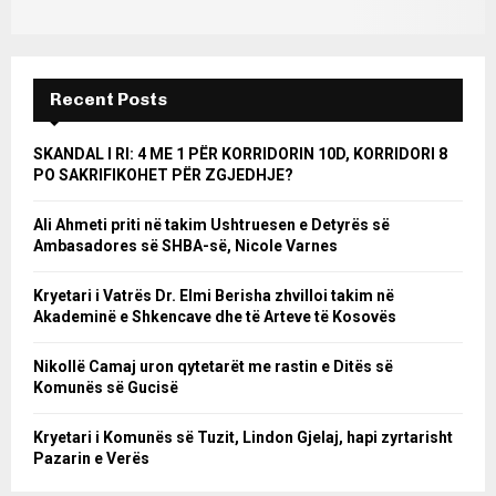
Recent Posts
SKANDAL I RI: 4 ME 1 PËR KORRIDORIN 10D, KORRIDORI 8
PO SAKRIFIKOHET PËR ZGJEDHJE?
Ali Ahmeti priti në takim Ushtruesen e Detyrës së
Ambasadores së SHBA-së, Nicole Varnes
Kryetari i Vatrës Dr. Elmi Berisha zhvilloi takim në
Akademinë e Shkencave dhe të Arteve të Kosovës
Nikollë Camaj uron qytetarët me rastin e Ditës së
Komunës së Gucisë
Kryetari i Komunës së Tuzit, Lindon Gjelaj, hapi zyrtarisht
Pazarin e Verës