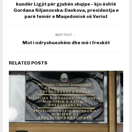
kundër Ligjit për gjuhën shqipe – kjo është
Gordana Siljanovska-Davkova, presidentja e
parë femër e Maqedonisë së Veriut
NEXT POST
Mot i ndryshueshëm dhe më i freskët
RELATED POSTS