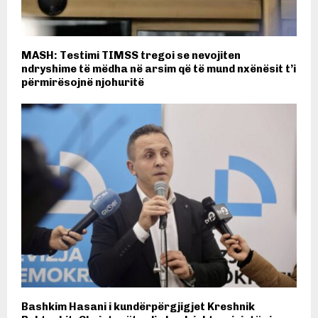
MASH: Testimi TIMSS tregoi se nevojiten
ndryshime të mëdha në arsim që të mund nxënësit t’i
përmirësojnë njohuritë
Bashkim Hasani i kundërpërgjigjet Kreshnik