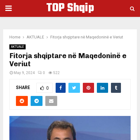
TOP Shqip
PRIMARY
MENU
Home
AKTUALE
Fitorja shqiptare në Maqedoninë e Veriut
AKTUALE
Fitorja shqiptare në Maqedoninë e
Veriut
May 9, 2024
0
522
SHARE
0