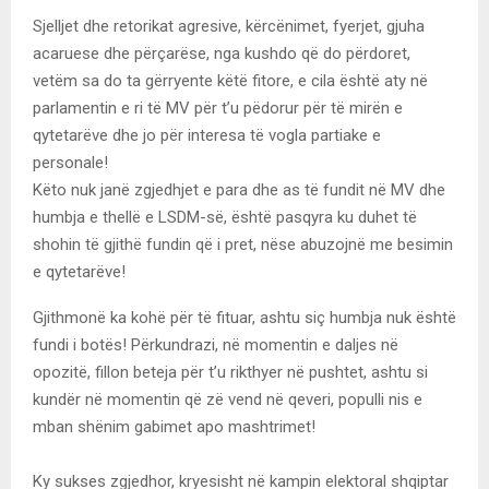
Sjelljet dhe retorikat agresive, kërcënimet, fyerjet, gjuha
acaruese dhe përçarëse, nga kushdo që do përdoret,
vetëm sa do ta gërryente këtë fitore, e cila është aty në
parlamentin e ri të MV për t’u pëdorur për të mirën e
qytetarëve dhe jo për interesa të vogla partiake e
personale!
Këto nuk janë zgjedhjet e para dhe as të fundit në MV dhe
humbja e thellë e LSDM-së, është pasqyra ku duhet të
shohin të gjithë fundin që i pret, nëse abuzojnë me besimin
e qytetarëve!
Gjithmonë ka kohë për të fituar, ashtu siç humbja nuk është
fundi i botës! Përkundrazi, në momentin e daljes në
opozitë, fillon beteja për t’u rikthyer në pushtet, ashtu si
kundër në momentin që zë vend në qeveri, populli nis e
mban shënim gabimet apo mashtrimet!
Ky sukses zgjedhor, kryesisht në kampin elektoral shqiptar