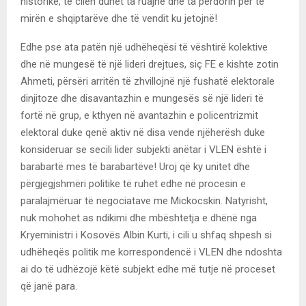
historike, të cilën duhet ta ruajnë dhe ta përdorin për të
mirën e shqiptarëve dhe të vendit ku jetojnë!
Edhe pse ata patën një udhëheqësi të vështirë kolektive
dhe në mungesë të një lideri drejtues, siç FE e kishte zotin
Ahmeti, përsëri arritën të zhvillojnë një fushatë elektorale
dinjitoze dhe disavantazhin e mungesës së një lideri të
fortë në grup, e kthyen në avantazhin e policentrizmit
elektoral duke qenë aktiv në disa vende njëherësh duke
konsideruar se secili lider subjekti anëtar i VLEN është i
barabartë mes të barabartëve! Uroj që ky unitet dhe
përgjegjshmëri politike të ruhet edhe në procesin e
paralajmëruar të negociatave me Mickocskin. Natyrisht,
nuk mohohet as ndikimi dhe mbështetja e dhënë nga
Kryeministri i Kosovës Albin Kurti, i cili u shfaq shpesh si
udhëheqës politik me korrespondencë i VLEN dhe ndoshta
ai do të udhëzojë këtë subjekt edhe më tutje në proceset
që janë para.