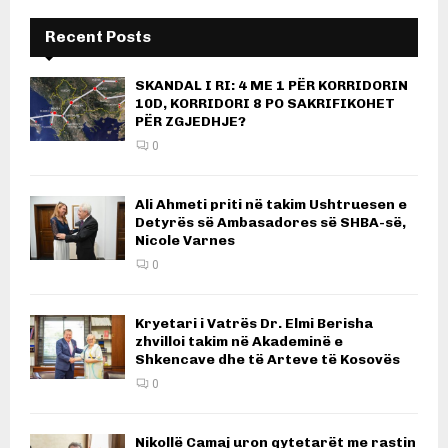
Recent Posts
SKANDAL I RI: 4 ME 1 PËR KORRIDORIN
10D, KORRIDORI 8 PO SAKRIFIKOHET
PËR ZGJEDHJE?
0
Ali Ahmeti priti në takim Ushtruesen e
Detyrës së Ambasadores së SHBA-së,
Nicole Varnes
0
Kryetari i Vatrës Dr. Elmi Berisha
zhvilloi takim në Akademinë e
Shkencave dhe të Arteve të Kosovës
0
Nikollë Camaj uron qytetarët me rastin