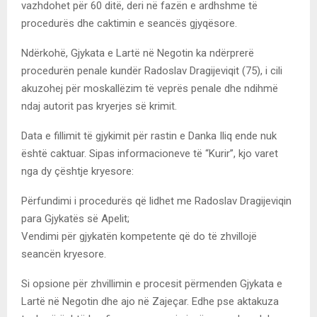
vazhdohet për 60 ditë, deri në fazën e ardhshme të
procedurës dhe caktimin e seancës gjyqësore.
Ndërkohë, Gjykata e Lartë në Negotin ka ndërprerë
procedurën penale kundër Radoslav Dragijeviqit (75), i cili
akuzohej për moskallëzim të veprës penale dhe ndihmë
ndaj autorit pas kryerjes së krimit.
Data e fillimit të gjykimit për rastin e Danka Iliq ende nuk
është caktuar. Sipas informacioneve të “Kurir”, kjo varet
nga dy çështje kryesore:
Përfundimi i procedurës që lidhet me Radoslav Dragijeviqin
para Gjykatës së Apelit;
Vendimi për gjykatën kompetente që do të zhvillojë
seancën kryesore.
Si opsione për zhvillimin e procesit përmenden Gjykata e
Lartë në Negotin dhe ajo në Zajeçar. Edhe pse aktakuza