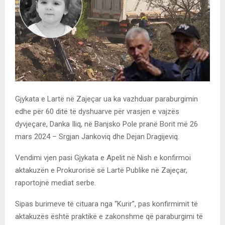
Gjykata e Lartë në Zajeçar ua ka vazhduar paraburgimin
edhe për 60 ditë të dyshuarve për vrasjen e vajzës
dyvjeçare, Danka Iliq, në Banjsko Pole pranë Borit më 26
mars 2024 – Srgjan Jankoviq dhe Dejan Dragijeviq.
Vendimi vjen pasi Gjykata e Apelit në Nish e konfirmoi
aktakuzën e Prokurorisë së Lartë Publike në Zajeçar,
raportojnë mediat serbe.
Sipas burimeve të cituara nga “Kurir”, pas konfirmimit të
aktakuzës është praktikë e zakonshme që paraburgimi të