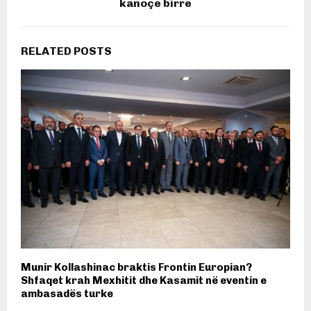
kanoçe birre
RELATED POSTS
Munir Kollashinac braktis Frontin Europian?
Shfaqet krah Mexhitit dhe Kasamit në eventin e
ambasadës turke