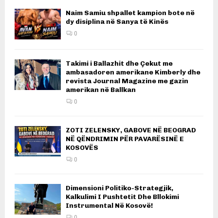
Naim Samiu shpallet kampion bote në
dy disiplina në Sanya të Kinës
0
Takimi i Ballazhit dhe Çekut me
ambasadoren amerikane Kimberly dhe
revista Journal Magazine me gazin
amerikan në Ballkan
0
ZOTI ZELENSKY, GABOVE NË BEOGRAD
NË QËNDRIMIN PËR PAVARËSINË E
KOSOVËS
0
Dimensioni Politiko-Strategjik,
Kalkulimi I Pushtetit Dhe Bllokimi
Instrumental Në Kosovë!
0