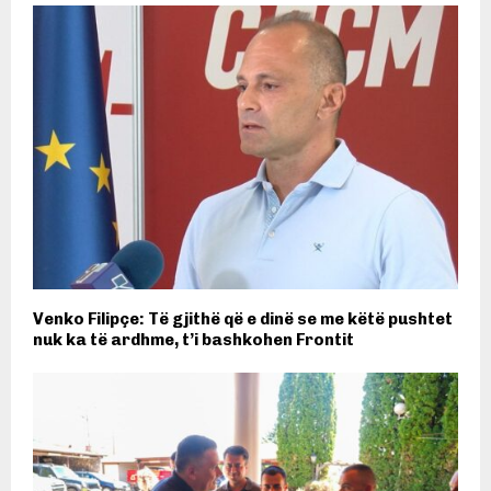
Venko Filipçe: Të gjithë që e dinë se me këtë pushtet
nuk ka të ardhme, t’i bashkohen Frontit