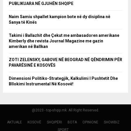
PUBLIKUARA NË GJUHËN SHQIPE
Naim Samiu shpallet kampion bote në dy disiplina në
Sanya të Kinës
Takimi i Ballazhit dhe Çekut me ambasadoren amerikane
Kimberly dhe revista Journal Magazine me gazin
amerikan në Ballkan
ZOTI ZELENSKY, GABOVE NË BEOGRAD NË QËNDRIMIN PËR
PAVARËSINË E KOSOVËS
Dimensioni Politiko-Strategjik, Kalkulimi I Pushtetit Dhe
Bllokimi Instrumental Në Kosovë!
@2023 - top-shqip.mk. All Right Reserved.
AKTUALE
KOSOVË
SHQIPËRI
BOTA
OPINIONE
SHOWBIZ
SPORT