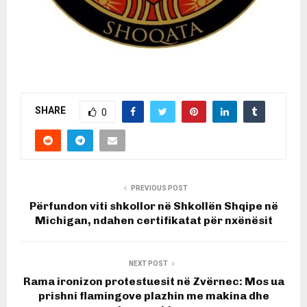
SHARE
0
PREVIOUS POST
Përfundon viti shkollor në Shkollën Shqipe në
Michigan, ndahen certifikatat për nxënësit
NEXT POST
Rama ironizon protestuesit në Zvërnec: Mos ua
prishni flamingove plazhin me makina dhe