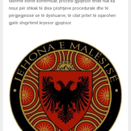
tashmë është konfirmuar, procesi gjyqësor ende nuk ka
nisur për shkak të disa çështjeve procedurale dhe të
përgjegjësisë së të dyshuarve, të cilat pritet të sqarohen
gjatë shqyrtimit kryesor gjyqësor.