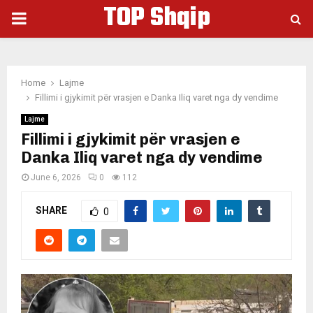
TOP Shqip
PRIMARY
MENU
Home
Lajme
Fillimi i gjykimit për vrasjen e Danka Iliq varet nga dy vendime
Lajme
Fillimi i gjykimit për vrasjen e
Danka Iliq varet nga dy vendime
June 6, 2026
0
112
SHARE
0