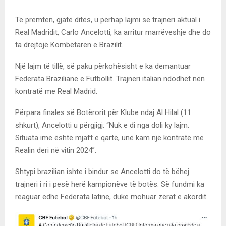
Të premten, gjatë ditës, u përhap lajmi se trajneri aktual i
Real Madridit, Carlo Ancelotti, ka arritur marrëveshje dhe do
ta drejtojë Kombëtaren e Brazilit.
Një lajm të tillë, së paku përkohësisht e ka demantuar
Federata Braziliane e Futbollit. Trajneri italian ndodhet nën
kontratë me Real Madrid.
Përpara finales së Botërorit për Klube ndaj Al Hilal (11
shkurt), Ancelotti u përgjigj: “Nuk e di nga doli ky lajm.
Situata ime është mjaft e qartë, unë kam një kontratë me
Realin deri në vitin 2024”.
Shtypi brazilian ishte i bindur se Ancelotti do të bëhej
trajneri i ri i pesë herë kampionëve të botës. Së fundmi ka
reaguar edhe Federata latine, duke mohuar zërat e akordit.