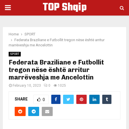
TOP Shqip
PRIMARY
MENU
Home
SPORT
Federata Braziliane e Futbollit tregon nëse është arritur
marrëveshja me Ancelottin
SPORT
Federata Braziliane e Futbollit
tregon nëse është arritur
marrëveshja me Ancelottin
February 10, 2023
0
1025
SHARE
0