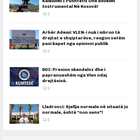
Kalkulimi I Pushtetit Dhe Bllokimi
Instrumental Në Kosovë!
0
Arbër Ademi: VLEN-i nuk i mbron të
drejtat e shqiptarëve, reagon vetëm
pasi kapet nga opinioni publik
0
BDI: Presion skandaloz dhe i
papranueshëm nga Vlen ndaj
drejtësisë.
0
Lladrovci: Sjellja normale në situatë jo
normale, është “non sens”!
0