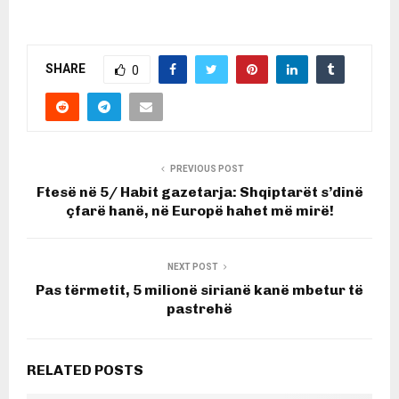
SHARE
0
PREVIOUS POST
Ftesë në 5/ Habit gazetarja: Shqiptarët s’dinë
çfarë hanë, në Europë hahet më mirë!
NEXT POST
Pas tërmetit, 5 milionë sirianë kanë mbetur të
pastrehë
RELATED POSTS