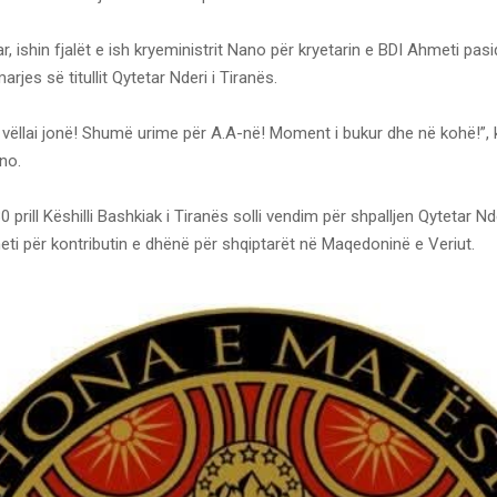
 ishin fjalët e ish kryeministrit Nano për kryetarin e BDI Ahmeti pas
rjes së titullit Qytetar Nderi i Tiranës.
 vëllai jonë! Shumë urime për A.A-në! Moment i bukur dhe në kohë!”, 
ano.
prill Këshilli Bashkiak i Tiranës solli vendim për shpalljen Qytetar Nde
eti për kontributin e dhënë për shqiptarët në Maqedoninë e Veriut.