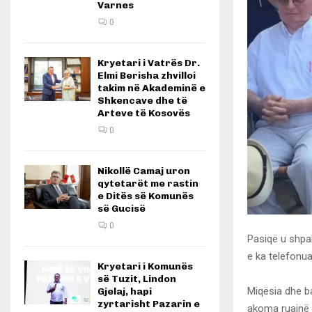
Varnes
0
Kryetari i Vatrës Dr.
Elmi Berisha zhvilloi
takim në Akademinë e
Shkencave dhe të
Arteve të Kosovës
0
Nikollë Camaj uron
qytetarët me rastin
e Ditës së Komunës
së Gucisë
0
Pasiqë u shpal
e ka telefonuar
Kryetari i Komunës
së Tuzit, Lindon
Miqësia dhe b
Gjelaj, hapi
zyrtarisht Pazarin e
akoma ruajnë 