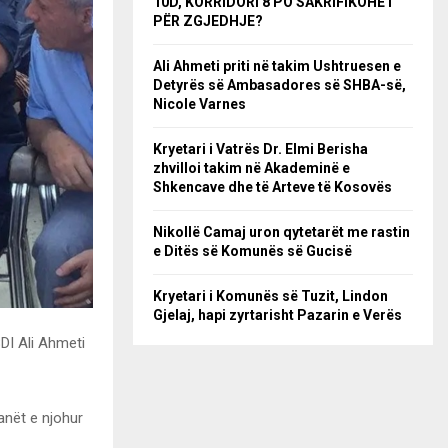
10D, KORRIDORI 8 PO SAKRIFIKOHET
PËR ZGJEDHJE?
Ali Ahmeti priti në takim Ushtruesen e
Detyrës së Ambasadores së SHBA-së,
Nicole Varnes
Kryetari i Vatrës Dr. Elmi Berisha
zhvilloi takim në Akademinë e
Shkencave dhe të Arteve të Kosovës
Nikollë Camaj uron qytetarët me rastin
e Ditës së Komunës së Gucisë
Kryetari i Komunës së Tuzit, Lindon
Gjelaj, hapi zyrtarisht Pazarin e Verës
BDI Ali Ahmeti
anët e njohur