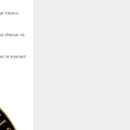
iqë mbaroi
ka shkruar në
ri të kryetarit