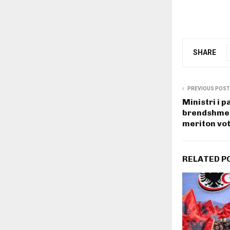
SHARE
PREVIOUS POST
Ministri i p
brendshme, 
meriton vot
RELATED P