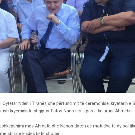
l Qytetar Nderi i Tiranës dhe përfundimit të ceremonisë, kryetarin e 
 ish kryeministri shqiptar Fatos Nano i cili i pari e ka uruar Ahmetin.
ashkëpunimi mes Ahmetit dhe Nanos daton që moti dhe të dy politik
me shumë kujdes këtë shoqëri.