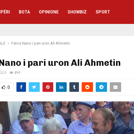
IPËRI
BOTA
OPINIONE
SHOWBIZ
SPORT
ALE
Fatos Nano i pari uron Ali Ahmetin
Nano i pari uron Ali Ahmetin
0
499
0