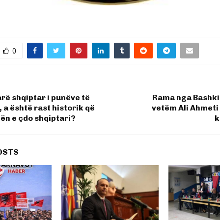
0
arë shqiptar i punëve të
Rama nga Bashkia
a është rast historik që
vetëm Ali Ahmeti
ën e çdo shqiptari?
k
OSTS