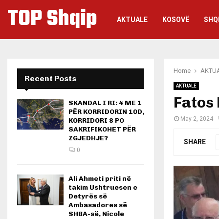
TOP Shqip
AKTUALE
KOSOVË
SHQ
Home
AKTU
Recent Posts
AKTUALE
Fatos 
SKANDAL I RI: 4 ME 1
PËR KORRIDORIN 10D,
May 2, 2024
KORRIDORI 8 PO
SAKRIFIKOHET PËR
ZGJEDHJE?
SHARE
0
Ali Ahmeti priti në
takim Ushtruesen e
Detyrës së
Ambasadores së
SHBA-së, Nicole