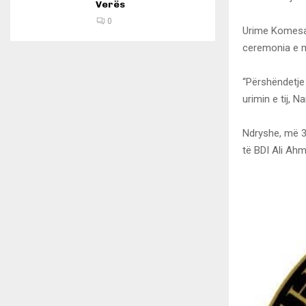
Verës
0
Urime Komesar,
ceremonia e ma
“Përshëndetje
urimin e tij, N
Ndryshe, më 30 
të BDI Ali Ahm