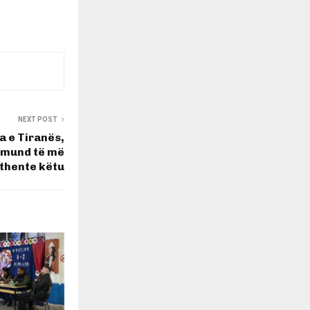
NEXT POST
 e Tiranës,
 mund të më
thente këtu