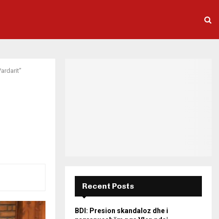
ardarit”
Recent Posts
BDI: Presion skandaloz dhe i