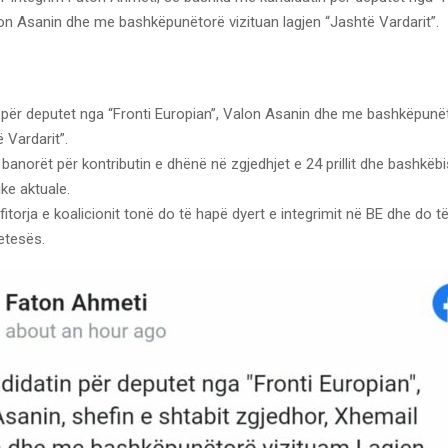
lon Asanin dhe me bashkëpunëtorë vizituan lagjen “Jashtë Vardarit”.
:
 për deputet nga “Fronti Europian”, Valon Asanin dhe me bashkëpunë
 Vardarit”.
banorët për kontributin e dhënë në zgjedhjet e 24 prillit dhe bashkë
ike aktuale.
torja e koalicionit tonë do të hapë dyert e integrimit në BE dhe do të 
jetesës.