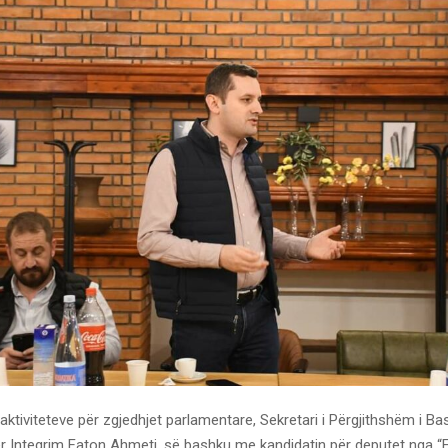
ktiviteteve për zgjedhjet parlamentare, Sekretari i Përgjithshëm i Ba
r Integrim Faton Ahmeti, së bashku me kandidatin për deputet nga “F