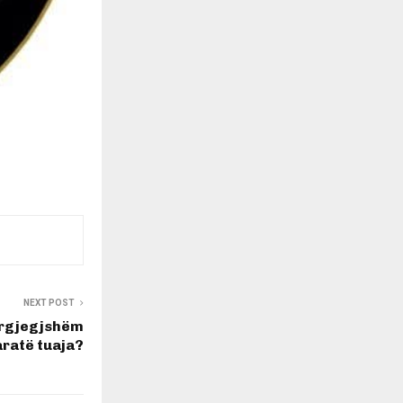
NEXT POST
përgjegjshëm
ratë tuaja?