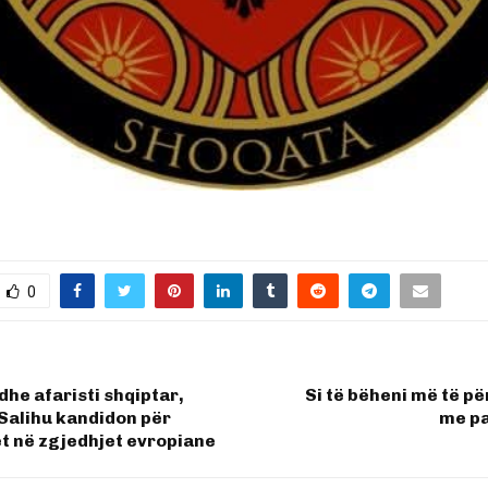
0
dhe afaristi shqiptar,
Si të bëheni më të 
alihu kandidon për
me pa
t në zgjedhjet evropiane