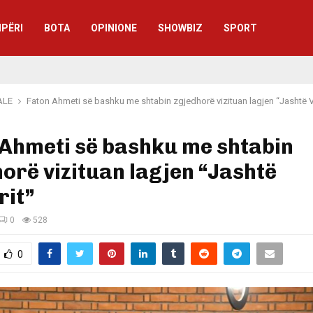
IPËRI
BOTA
OPINIONE
SHOWBIZ
SPORT
ALE
Faton Ahmeti së bashku me shtabin zgjedhorë vizituan lagjen “Jashtë V
 Ahmeti së bashku me shtabin
orë vizituan lagjen “Jashtë
rit”
0
528
0