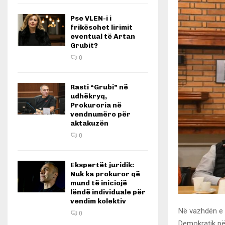
Pse VLEN-i i
frikësohet lirimit
eventual të Artan
Grubit?
0
Rasti “Grubi” në
udhëkryq,
Prokuroria në
vendnumëro për
aktakuzën
0
Ekspertët juridik:
Nuk ka prokuror që
mund të iniciojë
lëndë individuale për
vendim kolektiv
Në vazhdën e a
0
Demokratik pë