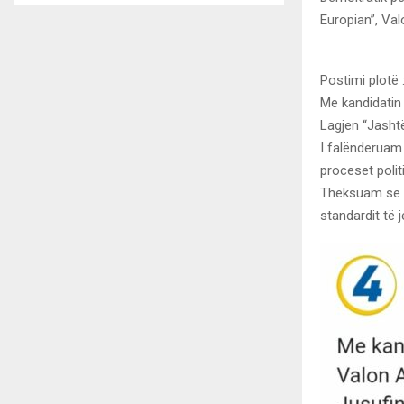
Europian”, Va
Postimi plotë 
Me kandidatin
Lagjen “Jashtë
I falënderuam 
proceset polit
Theksuam se fi
standardit të 