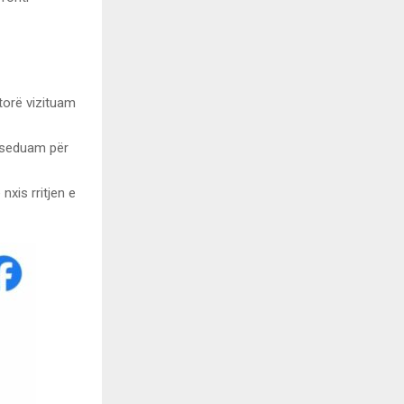
torë vizituam
biseduam për
nxis rritjen e