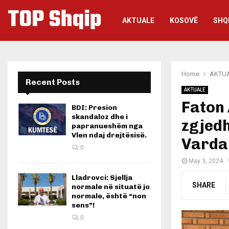
TOP Shqip
AKTUALE
KOSOVË
SHQ
Home
AKTU
Recent Posts
AKTUALE
Faton
BDI: Presion
skandaloz dhe i
zgjedh
papranueshëm nga
Vlen ndaj drejtësisë.
Varda
0
May 3, 2024
Lladrovci: Sjellja
SHARE
normale në situatë jo
normale, është “non
sens”!
0