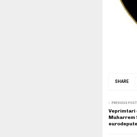
SHARE
PREVIOUS POST
Veprimtari 
Muharrem S
eurodepute