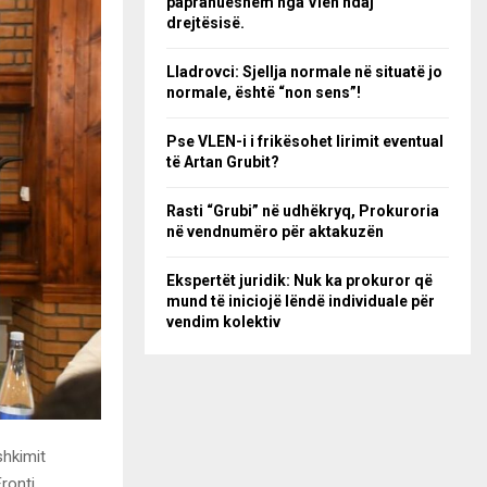
papranueshëm nga Vlen ndaj
drejtësisë.
Lladrovci: Sjellja normale në situatë jo
normale, është “non sens”!
Pse VLEN-i i frikësohet lirimit eventual
të Artan Grubit?
Rasti “Grubi” në udhëkryq, Prokuroria
në vendnumëro për aktakuzën
Ekspertët juridik: Nuk ka prokuror që
mund të iniciojë lëndë individuale për
vendim kolektiv
shkimit
ronti