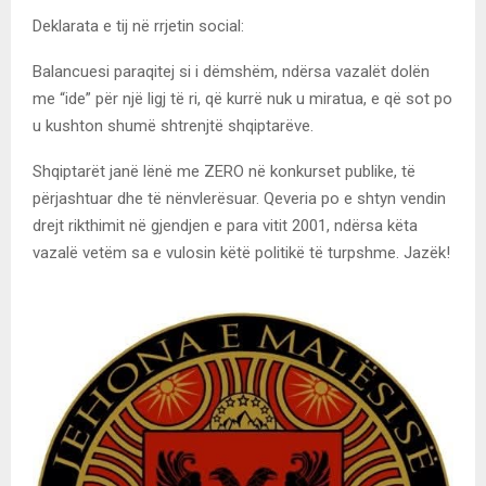
Deklarata e tij në rrjetin social:
Balancuesi paraqitej si i dëmshëm, ndërsa vazalët dolën
me “ide” për një ligj të ri, që kurrë nuk u miratua, e që sot po
u kushton shumë shtrenjtë shqiptarëve.
Shqiptarët janë lënë me ZERO në konkurset publike, të
përjashtuar dhe të nënvlerësuar. Qeveria po e shtyn vendin
drejt rikthimit në gjendjen e para vitit 2001, ndërsa këta
vazalë vetëm sa e vulosin këtë politikë të turpshme. Jazëk!