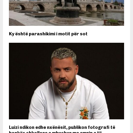
Ky është parashikimi i motit për sot
Luizi ndikon edhe nxënësit, publikon fotografi të