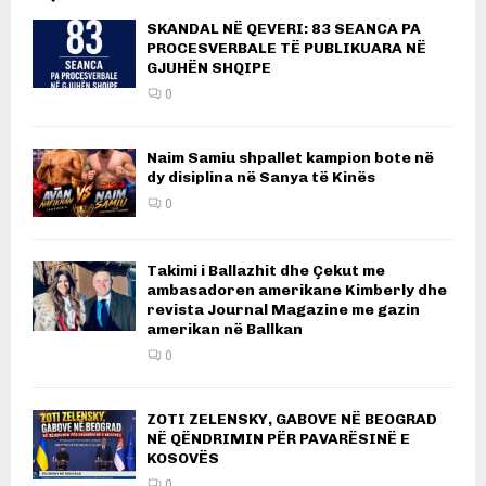
SKANDAL NË QEVERI: 83 SEANCA PA
PROCESVERBALE TË PUBLIKUARA NË
GJUHËN SHQIPE
0
Naim Samiu shpallet kampion bote në
dy disiplina në Sanya të Kinës
0
Takimi i Ballazhit dhe Çekut me
ambasadoren amerikane Kimberly dhe
revista Journal Magazine me gazin
amerikan në Ballkan
0
ZOTI ZELENSKY, GABOVE NË BEOGRAD
NË QËNDRIMIN PËR PAVARËSINË E
KOSOVËS
0