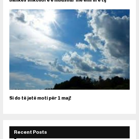
bankës shkollore e mbushur me emrin e tij
Si do të jetë moti për 1 maj!
Recent Posts