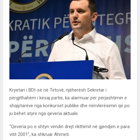
Kryetari i BDI-së në Tetovë, njëherësh Sekretar i
përgjithahëm i kësaj partie, ka alarmuar për përjashtimin e
shqiptarëve nga konkurset publike dhe nënvlerësimin që po
ju bëhet atyre nga qeveria aktuale.
“Qeveria po e shtyn vendin drejt rikthimit në gjendjen e para
vitit 2001”, ka shkruar Ahmeti.