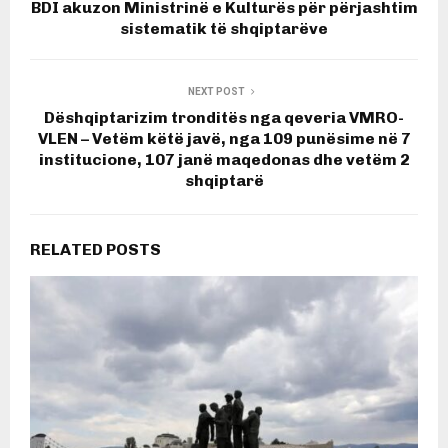
BDI akuzon Ministrinë e Kulturës për përjashtim
sistematik të shqiptarëve
NEXT POST
Dëshqiptarizim tronditës nga qeveria VMRO-
VLEN – Vetëm këtë javë, nga 109 punësime në 7
institucione, 107 janë maqedonas dhe vetëm 2
shqiptarë
RELATED POSTS