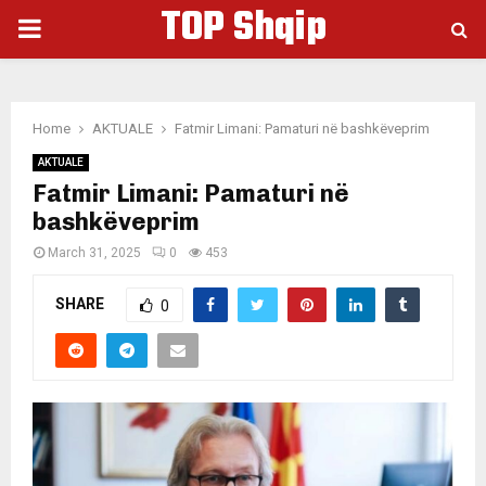
TOP Shqip
PRIMARY
MENU
Home
AKTUALE
Fatmir Limani: Pamaturi në bashkëveprim
AKTUALE
Fatmir Limani: Pamaturi në
bashkëveprim
March 31, 2025
0
453
SHARE
0