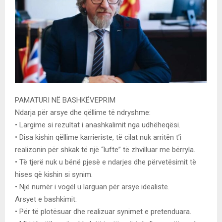
PAMATURI NË BASHKËVEPRIM
Ndarja për arsye dhe qëllime të ndryshme:
• Largime si rezultat i anashkalimit nga udhëheqësi.
• Disa kishin qëllime karrieriste, të cilat nuk arritën t’i
realizonin për shkak të një “lufte” të zhvilluar me bërryla.
• Të tjerë nuk u bënë pjesë e ndarjes dhe përvetësimit të
hises që kishin si synim.
• Një numër i vogël u larguan për arsye idealiste.
Arsyet e bashkimit:
• Për të plotësuar dhe realizuar synimet e pretenduara.