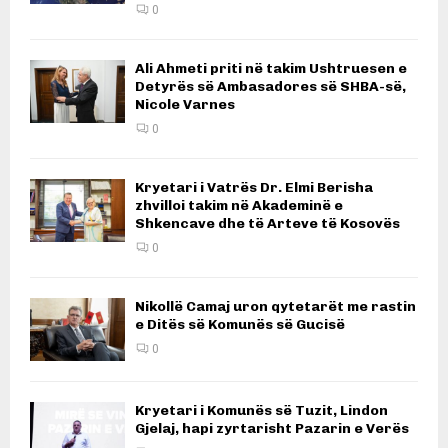
0
Ali Ahmeti priti në takim Ushtruesen e
Detyrës së Ambasadores së SHBA-së,
Nicole Varnes
0
Kryetari i Vatrës Dr. Elmi Berisha
zhvilloi takim në Akademinë e
Shkencave dhe të Arteve të Kosovës
0
Nikollë Camaj uron qytetarët me rastin
e Ditës së Komunës së Gucisë
0
Kryetari i Komunës së Tuzit, Lindon
Gjelaj, hapi zyrtarisht Pazarin e Verës