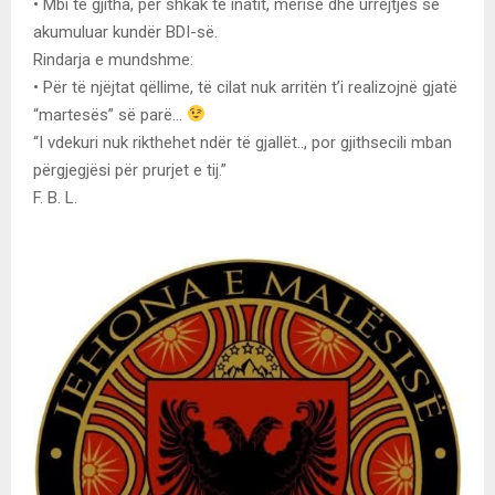
• Mbi të gjitha, për shkak të inatit, mërisë dhe urrejtjes së
akumuluar kundër BDI-së.
Rindarja e mundshme:
• Për të njëjtat qëllime, të cilat nuk arritën t’i realizojnë gjatë
“martesës” së parë…
“I vdekuri nuk rikthehet ndër të gjallët.., por gjithsecili mban
përgjegjësi për prurjet e tij.”
F. B. L.