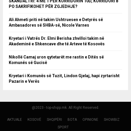
SKANDAL I RI: 4 ME 1 PËR KORRIDORIN 10D, KORRIDORI 8
PO SAKRIFIKOHET PËR ZGJEDHJE?
Ali Ahmeti priti në takim Ushtruesen e Detyrës së
Ambasadores së SHBA-së, Nicole Varnes
Kryetari i Vatrës Dr. Elmi Berisha zhvilloi takim në
Akademinë e Shkencave dhe të Arteve të Kosovës
Nikollë Camaj uron qytetarët me rastin e Ditës së
Komunës së Gucisë
Kryetari i Komunës së Tuzit, Lindon Gjelaj, hapi zyrtarisht
Pazarin e Verës
@2023 - top-shqip.mk. All Right Reserved.
AKTUALE
KOSOVË
SHQIPËRI
BOTA
OPINIONE
SHOWBIZ
SPORT