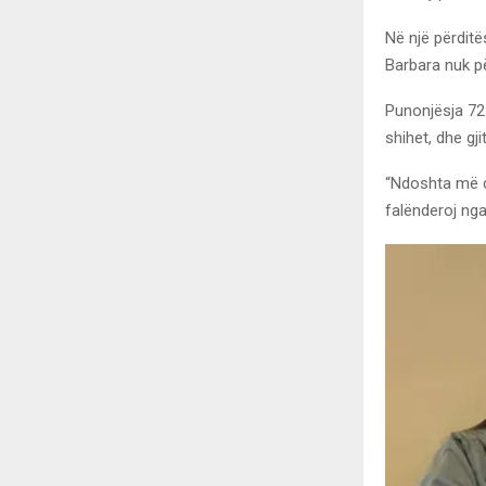
Në një përditë
Barbara nuk p
Punonjësja 72-
shihet, dhe gj
“Ndoshta më d
falënderoj nga