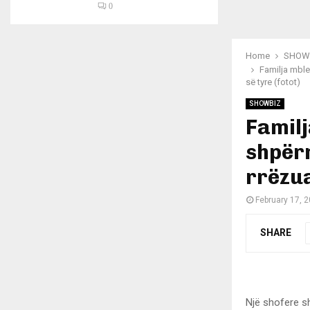
0
Home
SHOW
Familja mble
së tyre (fotot)
SHOWBIZ
Familj
shpërn
rrëzua
February 17, 
SHARE
Një shofere sh