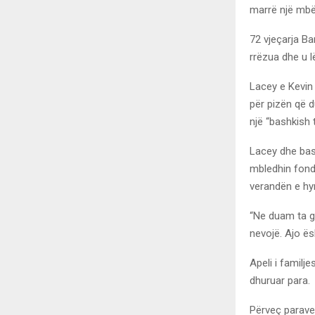
marrë një mbës
72 vjeçarja Ba
rrëzua dhe u l
Lacey e Kevin
për pizën që d
një “bashkish
Lacey dhe bash
mbledhin fond
verandën e hyr
“Ne duam ta g
nevojë. Ajo ës
Apeli i familj
dhuruar para.
Përveç parave 