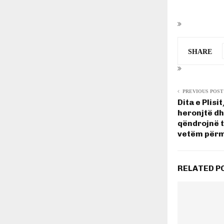
SHARE
PREVIOUS POST
Dita e Plis
heronjtë d
qëndrojnë 
vetëm përm
RELATED P