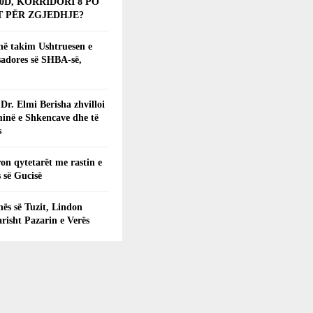
0D, KORRIDORI 8 PO
 PËR ZGJEDHJE?
 në takim Ushtruesen e
adores së SHBA-së,
 Dr. Elmi Berisha zhvilloi
inë e Shkencave dhe të
s
on qytetarët me rastin e
 së Gucisë
ës së Tuzit, Lindon
arisht Pazarin e Verës