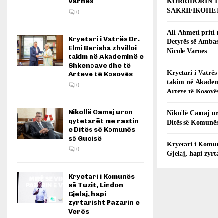
Varnes
KORRIDORIN 1
SAKRIFIKOHET
0
Ali Ahmeti priti
Kryetari i Vatrës Dr.
Detyrës së Ambas
Elmi Berisha zhvilloi
Nicole Varnes
takim në Akademinë e
Shkencave dhe të
Kryetari i Vatrës
Arteve të Kosovës
takim në Akadem
0
Arteve të Kosovë
Nikollë Camaj uron
Nikollë Camaj ur
qytetarët me rastin
Ditës së Komunës
e Ditës së Komunës
së Gucisë
Kryetari i Komun
0
Gjelaj, hapi zyrt
Kryetari i Komunës
së Tuzit, Lindon
Gjelaj, hapi
zyrtarisht Pazarin e
Verës