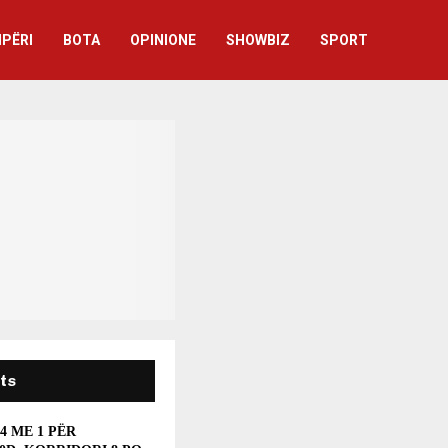
IPËRI
BOTA
OPINIONE
SHOWBIZ
SPORT
ts
 4 ME 1 PËR