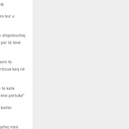
aj.
es kur u
jo shqetësohej
për të lënë
qemi të
rrëzua keq në
 të ketë
rënë përtokë”.
 kishin
jehej mirë.