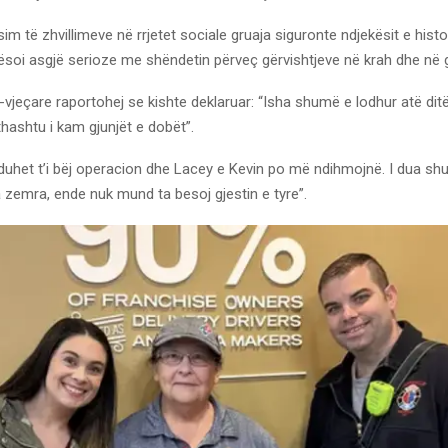
sim të zhvillimeve në rrjetet sociale gruaja siguronte ndjekësit e histo
ësoi asgjë serioze me shëndetin përveç gërvishtjeve në krah dhe në g
vjeçare raportohej se kishte deklaruar: “Isha shumë e lodhur atë dit
ithashtu i kam gjunjët e dobët”.
uhet t’i bëj operacion dhe Lacey e Kevin po më ndihmojnë. I dua sh
 zemra, ende nuk mund ta besoj gjestin e tyre”.