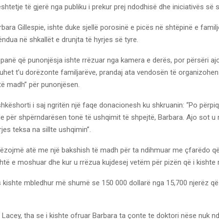
htetje të gjerë nga publiku i prekur prej ndodhisë dhe iniciativës së s
rbara Gillespie, ishte duke sjellë porosinë e picës në shtëpinë e familj
ëndua në shkallët e drunjta të hyrjes së tyre.
 panë që punonjësja ishte rrëzuar nga kamera e derës, por përsëri a
uhet t’u dorëzonte familjarëve, prandaj ata vendosën të organizohen 
 të madh” për punonjësen.
këshorti i saj ngritën një faqe donacionesh ku shkruanin: “Po përpi
e për shpërndarësen tonë të ushqimit të shpejtë, Barbara. Ajo sot u 
jes teksa na sillte ushqimin”.
ëzojmë atë me një bakshish të madh për ta ndihmuar me çfarëdo që
htë e moshuar dhe kur u rrëzua kujdesej vetëm për pizën që i kishte 
es kishte mbledhur më shumë se 150 000 dollarë nga 15,700 njerëz që
Lacey, tha se i kishte ofruar Barbara ta çonte te doktori nëse nuk nd