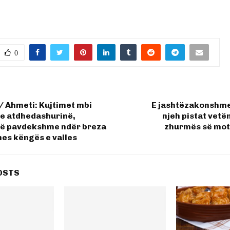
0
it/ Ahmeti: Kujtimet mbi
E jashtëzakonshme
he atdhedashurinë,
njeh pistat vetë
të pavdekshme ndër breza
zhurmës së moto
es këngës e valles
OSTS