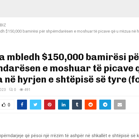
BIZ
dh $150,000 bamirësi për shpërndarësen e moshuar të picave që u rrëzua në h
a mbledh $150,000 bamirësi p
darësen e moshuar të picave 
 në hyrjen e shtëpisë së tyre (f
2023
0
491
0
përndarjeje që pësoi një rrëzim të ashpër në shkallët e shtëpisë së k