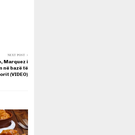
NEXT POST
, Marquez i
m në bazë të
rit (VIDEO)