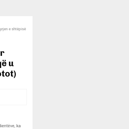
yrjen e shtëpisë
ër
që u
otot)
lientëve, ka