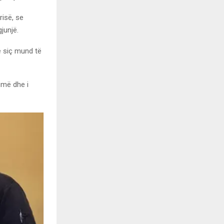
risë, se
junjë.
ë siç mund të
umë dhe i