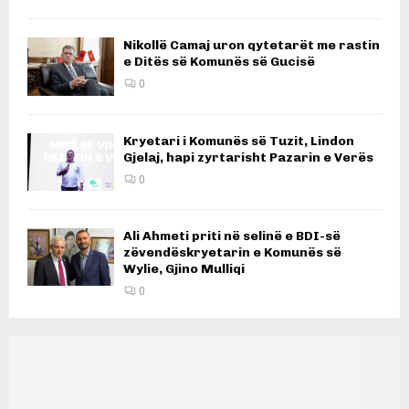
Nikollë Camaj uron qytetarët me rastin
e Ditës së Komunës së Gucisë
0
Kryetari i Komunës së Tuzit, Lindon
Gjelaj, hapi zyrtarisht Pazarin e Verës
0
Ali Ahmeti priti në selinë e BDI-së
zëvendëskryetarin e Komunës së
Wylie, Gjino Mulliqi
0