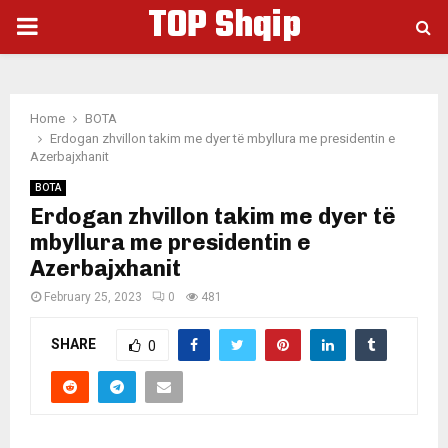
TOP Shqip
PRIMARY
MENU
Home
BOTA
Erdogan zhvillon takim me dyer të mbyllura me presidentin e
Azerbajxhanit
BOTA
Erdogan zhvillon takim me dyer të
mbyllura me presidentin e
Azerbajxhanit
February 25, 2023
0
481
SHARE
0