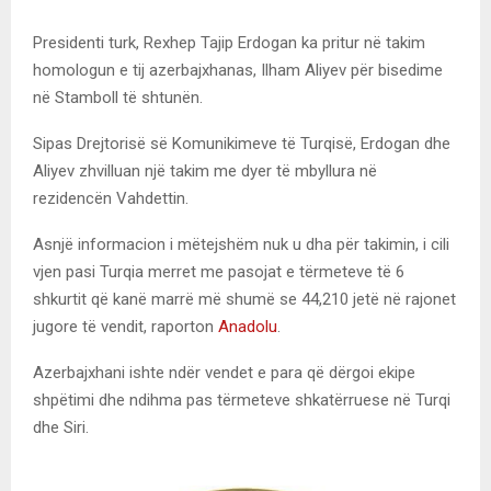
Presidenti turk, Rexhep Tajip Erdogan ka pritur në takim
homologun e tij azerbajxhanas, Ilham Aliyev për bisedime
në Stamboll të shtunën.
Sipas Drejtorisë së Komunikimeve të Turqisë, Erdogan dhe
Aliyev zhvilluan një takim me dyer të mbyllura në
rezidencën Vahdettin.
Asnjë informacion i mëtejshëm nuk u dha për takimin, i cili
vjen pasi Turqia merret me pasojat e tërmeteve të 6
shkurtit që kanë marrë më shumë se 44,210 jetë në rajonet
jugore të vendit, raporton
Anadolu
.
Azerbajxhani ishte ndër vendet e para që dërgoi ekipe
shpëtimi dhe ndihma pas tërmeteve shkatërruese në Turqi
dhe Siri.