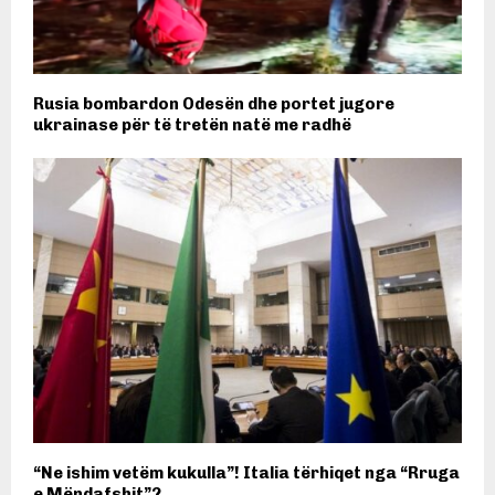
Rusia bombardon Odesën dhe portet jugore
ukrainase për të tretën natë me radhë
“Ne ishim vetëm kukulla”! Italia tërhiqet nga “Rruga
e Mëndafshit”?