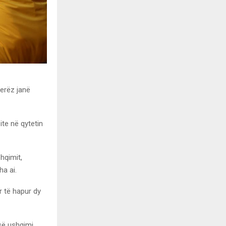
jerëz janë
ite në qytetin
hqimit,
ha ai.
r të hapur dy
së ushqimi