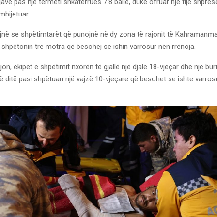
avë pas një tërmeti shkatërrues 7.8 ballë, duke ofruar një fije shprese
bijetuar.
jnë se shpëtimtarët që punojnë në dy zona të rajonit të Kahramanma
 shpëtonin tre motra që besohej se ishin varrosur nën rrënoja.
ajon, ekipet e shpëtimit nxorën të gjallë një djalë 18-vjeçar dhe një bu
ë ditë pasi shpëtuan një vajzë 10-vjeçare që besohet se ishte varrosu