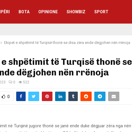
IPËRI
BOTA
OPINIONE
SHOWBIZ
SPORT
Ekipet e shpëtimit të Turqisë thonë se disa zëra ende dëgjohen nën rrënoja
 e shpëtimit të Turqisë thonë se
nde dëgjohen nën rrënoja
2023
0
522
0
timit në Turqinë jugore thonë se janë ende duke dëgjuar zëra nga nën