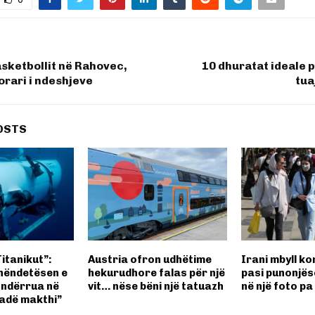
basketbollit në Rahovec,
10 dhuratat ideale 
orari i ndeshjeve
tua
OSTS
Titanikut”:
Austria ofron udhëtime
Irani mbyll k
 nëndetësen e
hekurudhore falas për një
pasi punonjës
hndërrua në
vit… nëse bëni një tatuazh
në një foto pa
adë makthi”