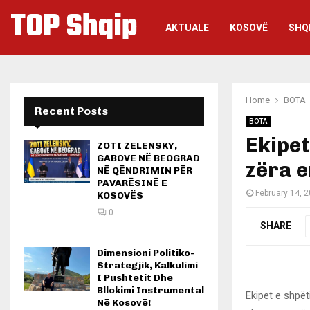
TOP Shqip
AKTUALE
KOSOVË
SHQ
Home
BOTA
Recent Posts
BOTA
Ekipet
ZOTI ZELENSKY,
GABOVE NË BEOGRAD
zëra e
NË QËNDRIMIN PËR
PAVARËSINË E
February 14, 
KOSOVËS
0
SHARE
Dimensioni Politiko-
Strategjik, Kalkulimi
I Pushtetit Dhe
Bllokimi Instrumental
Ekipet e shpë
Në Kosovë!