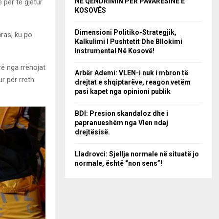
NË QËNDRIMIN PËR PAVARËSINË E
 për të gjetur
KOSOVËS
Dimensioni Politiko-Strategjik,
ras, ku po
Kalkulimi I Pushtetit Dhe Bllokimi
Instrumental Në Kosovë!
rrë nga rrënojat
Arbër Ademi: VLEN-i nuk i mbron të
r për rreth
drejtat e shqiptarëve, reagon vetëm
pasi kapet nga opinioni publik
BDI: Presion skandaloz dhe i
papranueshëm nga Vlen ndaj
drejtësisë.
Lladrovci: Sjellja normale në situatë jo
normale, është “non sens”!