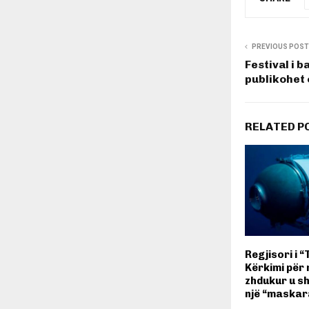
PREVIOUS POST
Festival i 
publikohet 
RELATED P
Regjisori i “
Kërkimi për
zhdukur u s
një “maskar