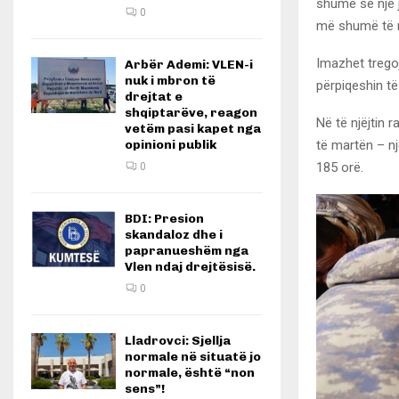
shumë se një j
0
më shumë të m
Imazhet trego
Arbër Ademi: VLEN-i
nuk i mbron të
përpiqeshin të
drejtat e
shqiptarëve, reagon
Në të njëjtin r
vetëm pasi kapet nga
të martën – nj
opinioni publik
185 orë.
0
BDI: Presion
skandaloz dhe i
papranueshëm nga
Vlen ndaj drejtësisë.
0
Lladrovci: Sjellja
normale në situatë jo
normale, është “non
sens”!