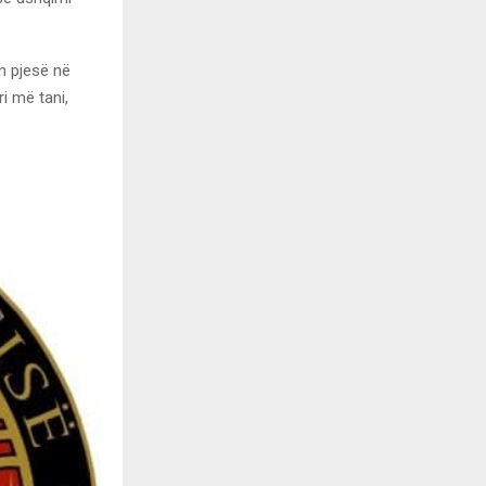
n pjesë në
i më tani,