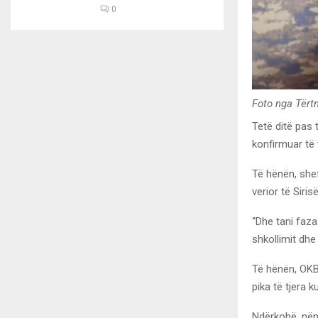
0
Foto nga Tërt
Tetë ditë pas 
konfirmuar të 
Të hënën, shef
verior të Siris
“Dhe tani faza
shkollimit dhe
Të hënën, OKB 
pika të tjera k
Ndërkohë, nën