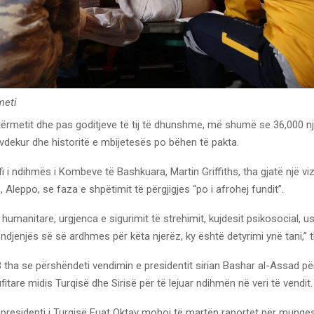
meti
tërmetit dhe pas goditjeve të tij të dhunshme, më shumë se 36,000 n
vdekur dhe historitë e mbijetesës po bëhen të pakta.
i i ndihmës i Kombeve të Bashkuara, Martin Griffiths, tha gjatë një viz
ë, Aleppo, se faza e shpëtimit të përgjigjes “po i afrohej fundit”.
 humanitare, urgjenca e sigurimit të strehimit, kujdesit psikosocial, us
 ndjenjës së së ardhmes për këta njerëz, ky është detyrimi ynë tani,” t
tha se përshëndeti vendimin e presidentit sirian Bashar al-Assad pë
ufitare midis Turqisë dhe Sirisë për të lejuar ndihmën në veri të vendit.
presidenti i Turqisë Fuat Oktay mohoi të martën raportet për munge