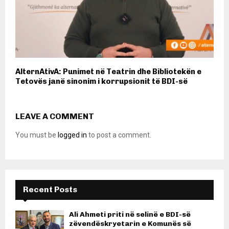
AlternAtivA: Punimet në Teatrin dhe Bibliotekën e
Tetovës janë sinonim i korrupsionit të BDI-së
LEAVE A COMMENT
You must be
logged in
to post a comment.
Recent Posts
Ali Ahmeti priti në selinë e BDI-së
zëvendëskryetarin e Komunës së