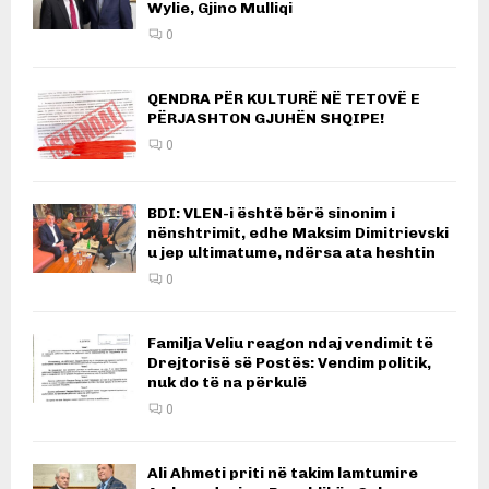
Wylie, Gjino Mulliqi
0
QENDRA PËR KULTURË NË TETOVË E
PËRJASHTON GJUHËN SHQIPE!
0
BDI: VLEN-i është bërë sinonim i
nënshtrimit, edhe Maksim Dimitrievski
u jep ultimatume, ndërsa ata heshtin
0
Familja Veliu reagon ndaj vendimit të
Drejtorisë së Postës: Vendim politik,
nuk do të na përkulë
0
Ali Ahmeti priti në takim lamtumire