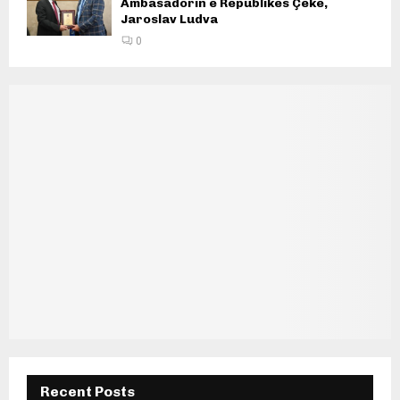
Ambasadorin e Republikës Çeke,
Jaroslav Ludva
0
Recent Posts