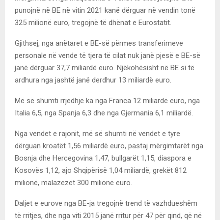
punojnë në BE në vitin 2021 kanë dërguar në vendin tonë
325 milionë euro, tregojnë të dhënat e Eurostatit.
Gjithsej, nga anëtaret e BE-së përmes transferimeve
personale në vende të tjera të cilat nuk janë pjesë e BE-së
janë dërguar 37,7 miliardë euro. Njëkohësisht në BE si të
ardhura nga jashtë janë derdhur 13 miliardë euro.
Më së shumti rrjedhje ka nga Franca 12 miliardë euro, nga
Italia 6,5, nga Spanja 6,3 dhe nga Gjermania 6,1 miliardë.
Nga vendet e rajonit, më së shumti në vendet e tyre
dërguan kroatët 1,56 miliardë euro, pastaj mërgimtarët nga
Bosnja dhe Hercegovina 1,47, bullgarët 1,15, diaspora e
Kosovës 1,12, ajo Shqipërisë 1,04 miliardë, grekët 812
milionë, malazezët 300 milionë euro.
Daljet e eurove nga BE-ja tregojnë trend të vazhdueshëm
të rritjes, dhe nga viti 2015 janë rritur për 47 për qind, që në