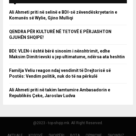
Ali Ahmeti priti në selinë e BDI-së zëvendëskryetarin e
Komunës së Wylie, Gjino Mulliqi
QENDRA PËR KULTURË NË TETOVË E PËRJASHTON
GJUHËN SHQIPE!
BDI: VLEN-i është bërë sinonim i nënshtrimit, edhe
Maksim Dimitrievski u jep ultimatume, ndërsa ata heshtin
Familja Veliu reagon ndaj vendimit të Drejtorisë së
Postës: Vendim politik, nuk do të na përkulë
Ali Ahmeti priti në takim lamtumire Ambasadorin e
Republikës Çeke, Jaroslav Ludva
@2023 - top-shqip.mk. All Right Reserved.
AKTUALE
KOSOVË
SHQIPËRI
BOTA
OPINIONE
SHOWBIZ