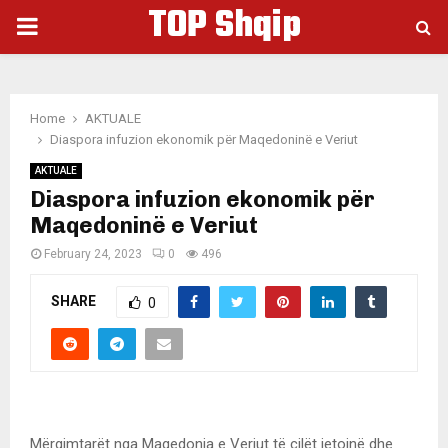
TOP Shqip
PRIMARY
MENU
Home
AKTUALE
Diaspora infuzion ekonomik për Maqedoninë e Veriut
AKTUALE
Diaspora infuzion ekonomik për
Maqedoninë e Veriut
February 24, 2023
0
496
SHARE
0
Mërgimtarët nga Maqedonia e Veriut të cilët jetojnë dhe