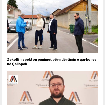
Zekolli inspekton punimet për ndërtimin e qarkores
në Çellopek