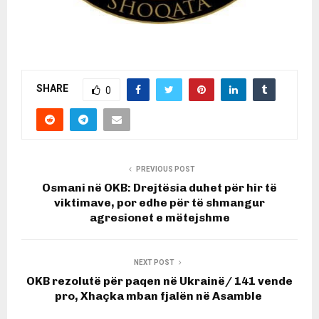
SHARE
0
PREVIOUS POST
Osmani në OKB: Drejtësia duhet për hir të
viktimave, por edhe për të shmangur
agresionet e mëtejshme
NEXT POST
OKB rezolutë për paqen në Ukrainë/ 141 vende
pro, Xhaçka mban fjalën në Asamble