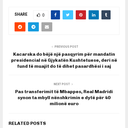
SHARE
0
PREVIOUS POST
Kacarska do bëjë një pasqyrim për mandatin
presidencial në Gjykatën Kushtetuese, deri në
fund të muajit do të dihet pasardhësi i saj
NEXT POST
Pas transferimit të Mbappes, Real Madridi
synon ta mbyll nënshkrimin e dytë për 40
milionë euro
RELATED POSTS