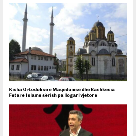
Kisha Ortodokse e Maqedonisë dhe Bashkësia
Fetare Islame sërish pa llogari vjetore