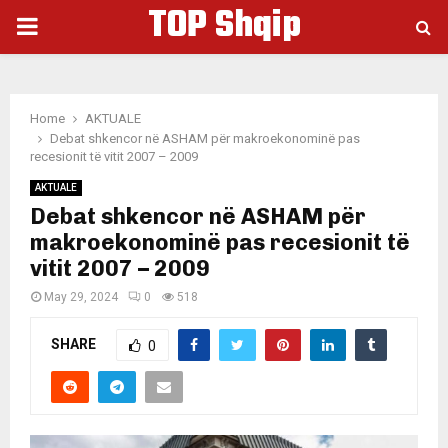
TOP Shqip
PRIMARY
MENU
Home
AKTUALE
Debat shkencor në ASHAM për makroekonominë pas
recesionit të vitit 2007 – 2009
AKTUALE
Debat shkencor në ASHAM për
makroekonominë pas recesionit të
vitit 2007 – 2009
May 29, 2024
0
518
SHARE
0