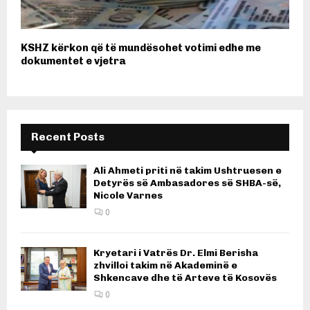
KSHZ kërkon që të mundësohet votimi edhe me
dokumentet e vjetra
Recent Posts
Ali Ahmeti priti në takim Ushtruesen e
Detyrës së Ambasadores së SHBA-së,
Nicole Varnes
0
Kryetari i Vatrës Dr. Elmi Berisha
zhvilloi takim në Akademinë e
Shkencave dhe të Arteve të Kosovës
0