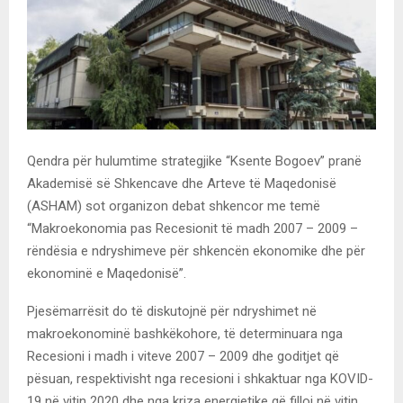
Qendra për hulumtime strategjike “Ksente Bogoev” pranë
Akademisë së Shkencave dhe Arteve të Maqedonisë
(ASHAM) sot organizon debat shkencor me temë
“Makroekonomia pas Recesionit të madh 2007 – 2009 –
rëndësia e ndryshimeve për shkencën ekonomike dhe për
ekonominë e Maqedonisë”.
Pjesëmarrësit do të diskutojnë për ndryshimet në
makroekonominë bashkëkohore, të determinuara nga
Recesioni i madh i viteve 2007 – 2009 dhe goditjet që
pësuan, respektivisht nga recesioni i shkaktuar nga KOVID-
19 në vitin 2020 dhe nga kriza energjetike që filloi në vitin