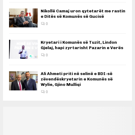
Nikollë Camaj uron qytetarët me rastin
e Ditës së Komunës së Gucisë
0
Kryetari i Komunës së Tuzit, Lindon
Gjelaj, hapi zyrtarisht Pazarin e Verës
0
Ali Ahmeti priti në selinë e BDI-së
zëvendëskryetarin e Komunës së
Wylie, Gjino Mulliqi
0