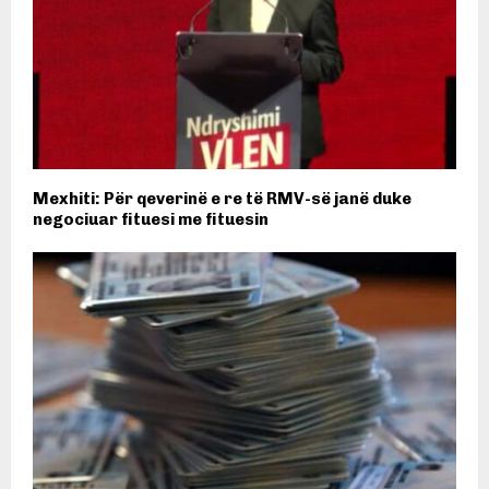
Mexhiti: Për qeverinë e re të RMV-së janë duke
negociuar fituesi me fituesin