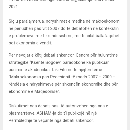
2021.
Siç u paralajmërua, ndryshimet e mëdha në makroekonomi
në periudhën pas vitit 2007 do të debatohen në kontekstin
e problemeve më të rëndësishme, me të cilat ballafaqohet
sot ekonomia e vendit.
Për nevojat e këtij debati shkencor, Qendra për hulumtime
strategjike “Ksente Bogoev” paradokohe ka publikuar
punimin e akademikut Taki Fiti me të njejtën temë
“Makroekonomia pas Recesionit të madh 2007 – 2009 –
rëndësia e ndryshimeve për shkencën ekonomike dhe për
ekonominë e Maqedonisë”.
Diskutimet nga debati, pasi të autorizohen nga ana e
pjesmarrësve, ASHAM-ja do t’i publikojë në një
Përmbledhje të veçantë nga debati shkencor.