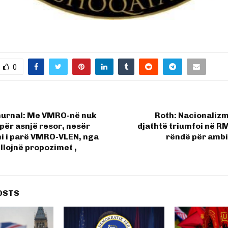
0
hurnal: Me VMRO-në nuk
Roth: Nacionalizmi
 për asnjë resor, nesër
djathtë triumfoi në RM
i i parë VMRO-VLEN, nga
rëndë për ambi
illojnë propozimet ,
OSTS