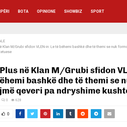
IPËRI
BOTA
OPINIONE
SHOWBIZ
SPORT
ALE
ë Klan M/Grubi sfidon VLEN-in: Le të bëhemi bashkë dhe të themi se nuk form
tetuese
Plus në Klan M/Grubi sfidon VL
bëhemi bashkë dhe të themi se 
jmë qeveri pa ndryshime kusht
0
628
0