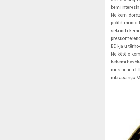
kemi interesin
Ne kemi dorëz
politik monoet
sekond i kemi 
preskonferenc 
BDI-ja u tërho
Ne këtë e kemi
bëhemi bashkë
mos bëhen bll
mbrapa nga Mar