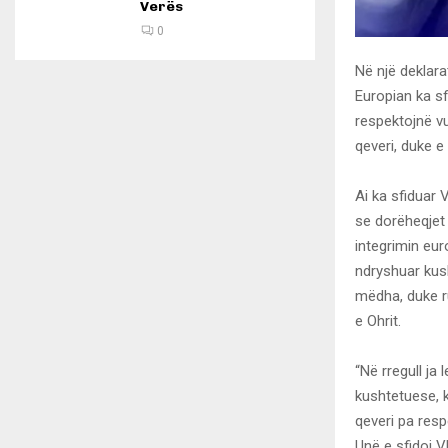
Verës
0
Në një deklara
Europian ka s
respektojnë vu
qeveri, duke e 
Ai ka sfiduar 
se dorëheqjet 
integrimin eur
ndryshuar kush
mëdha, duke r
e Ohrit.
“Në rregull j
kushtetuese, 
qeveri pa resp
Unë e sfidoj V