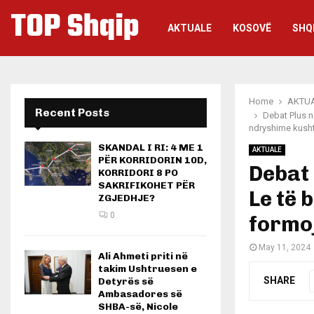
TOP Shqip
AKTUALE
KOSOVË
SHQ
Home
AKTU
Recent Posts
Debat Plus n
ndryshime kush
SKANDAL I RI: 4 ME 1
AKTUALE
PËR KORRIDORIN 10D,
Debat 
KORRIDORI 8 PO
SAKRIFIKOHET PËR
Le të 
ZGJEDHJE?
0
formo
May 11, 2024
Ali Ahmeti priti në
takim Ushtruesen e
SHARE
Detyrës së
Ambasadores së
SHBA-së, Nicole