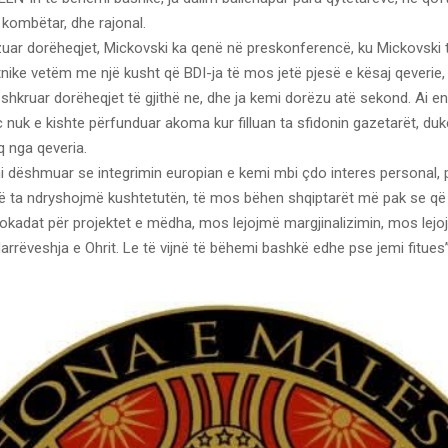
 kombëtar, dhe rajonal.
uar dorëheqjet, Mickovski ka qenë në preskonferencë, ku Mickovski 
nike vetëm me një kusht që BDI-ja të mos jetë pjesë e kësaj qeverie,
shkruar dorëheqjet të gjithë ne, dhe ja kemi dorëzu atë sekond. Ai e
nuk e kishte përfunduar akoma kur filluan ta sfidonin gazetarët, duk
q nga qeveria.
 dëshmuar se integrimin europian e kemi mbi çdo interes personal, p
 ta ndryshojmë kushtetutën, të mos bëhen shqiptarët më pak se që j
okadat për projektet e mëdha, mos lejojmë margjinalizimin, mos lejo
rëveshja e Ohrit. Le të vijnë të bëhemi bashkë edhe pse jemi fitues”,