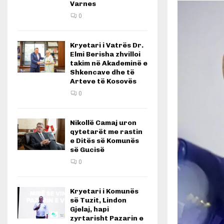
Varnes
0
Kryetari i Vatrës Dr.
Elmi Berisha zhvilloi
takim në Akademinë e
Shkencave dhe të
Arteve të Kosovës
0
Nikollë Camaj uron
qytetarët me rastin
e Ditës së Komunës
së Gucisë
0
Kryetari i Komunës
së Tuzit, Lindon
Gjelaj, hapi
zyrtarisht Pazarin e