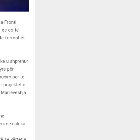
ga Fronti
 që do të
 të formohet
uke u shprehur
yre për
ëpunim për të
r projektet e
a Marrëveshja
ime
emi se nuk ka
ë se vërtet e