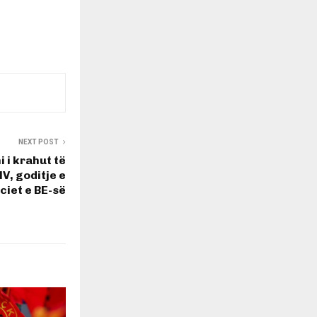
NEXT POST
 i krahut të
V, goditje e
ciet e BE-së