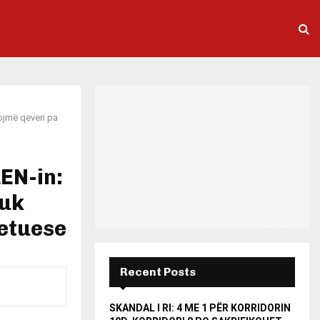
ojmë qeveri pa
EN-in:
nuk
etuese
Recent Posts
SKANDAL I RI: 4 ME 1 PËR KORRIDORIN