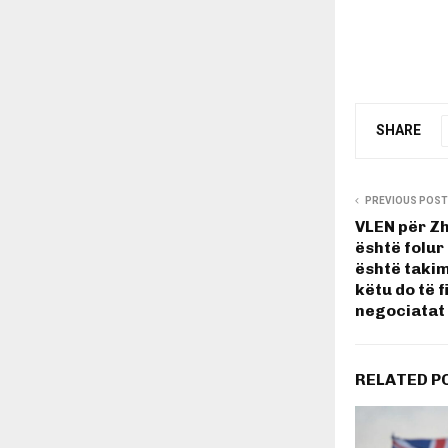
SHARE
PREVIOUS POST
VLEN për Z
është folur
është takim
këtu do të f
negociatat
RELATED P