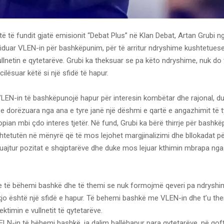
të të fundit gjatë emisionit “Debat Plus” në Klan Debat, Artan Grubi n
fiduar VLEN-in për bashkëpunim, për të arritur ndryshime kushtetuese
llnetin e qytetarëve. Grubi ka theksuar se pa këto ndryshime, nuk do
cilësuar këtë si një sfidë të hapur.
VLEN-in të bashkëpunojë hapur për interesin kombëtar dhe rajonal, d
e dorëzuara nga ana e tyre janë një dëshmi e qartë e angazhimit të t
opian mbi çdo interes tjetër. Në fund, Grubi ka bërë thirrje për bashk
tetutën në mënyrë që të mos lejohet margjinalizimi dhe bllokadat pë
uajtur pozitat e shqiptarëve dhe duke mos lejuar kthimin mbrapa ng
a le të bëhemi bashkë dhe të themi se nuk formojmë qeveri pa ndrysh
kjo është një sfidë e hapur. Të behemi bashkë me VLEN-in dhe t’u th
ektimin e vullnetit të qytetarëve.
ELN-in të bëhemi bashkë, ja dalim ballëhapur para qytetarëve, në qoft