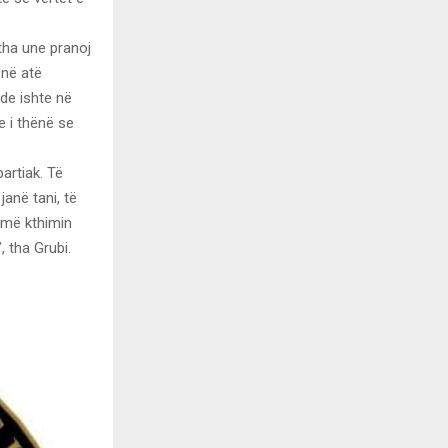
tha une pranoj
 në atë
nde ishte në
e i thënë se
artiak. Të
anë tani, të
jmë kthimin
 tha Grubi.