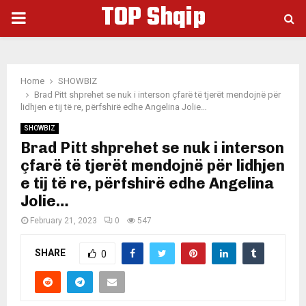
TOP Shqip
PRIMARY
MENU
Home
SHOWBIZ
Brad Pitt shprehet se nuk i interson çfarë të tjerët mendojnë për
lidhjen e tij të re, përfshirë edhe Angelina Jolie…
SHOWBIZ
Brad Pitt shprehet se nuk i interson
çfarë të tjerët mendojnë për lidhjen
e tij të re, përfshirë edhe Angelina
Jolie…
February 21, 2023
0
547
SHARE
0