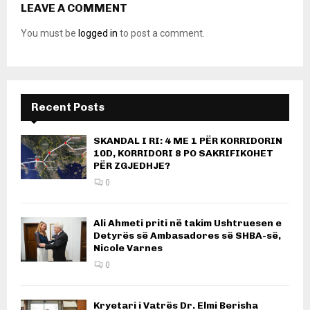
LEAVE A COMMENT
You must be
logged in
to post a comment.
Recent Posts
SKANDAL I RI: 4 ME 1 PËR KORRIDORIN
10D, KORRIDORI 8 PO SAKRIFIKOHET
PËR ZGJEDHJE?
0
Ali Ahmeti priti në takim Ushtruesen e
Detyrës së Ambasadores së SHBA-së,
Nicole Varnes
0
Kryetari i Vatrës Dr. Elmi Berisha