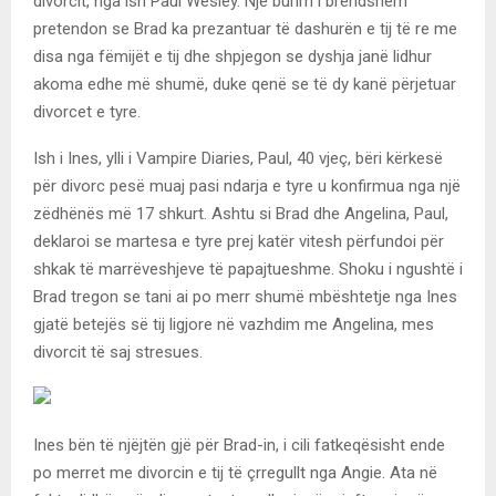
divorcit, nga ish Paul Wesley. Një burim i brendshëm
pretendon se Brad ka prezantuar të dashurën e tij të re me
disa nga fëmijët e tij dhe shpjegon se dyshja janë lidhur
akoma edhe më shumë, duke qenë se të dy kanë përjetuar
divorcet e tyre.
Ish i Ines, ylli i Vampire Diaries, Paul, 40 vjeç, bëri kërkesë
për divorc pesë muaj pasi ndarja e tyre u konfirmua nga një
zëdhënës më 17 shkurt. Ashtu si Brad dhe Angelina, Paul,
deklaroi se martesa e tyre prej katër vitesh përfundoi për
shkak të marrëveshjeve të papajtueshme. Shoku i ngushtë i
Brad tregon se tani ai po merr shumë mbështetje nga Ines
gjatë betejës së tij ligjore në vazhdim me Angelina, mes
divorcit të saj stresues.
Ines bën të njëjtën gjë për Brad-in, i cili fatkeqësisht ende
po merret me divorcin e tij të çrregullt nga Angie. Ata në