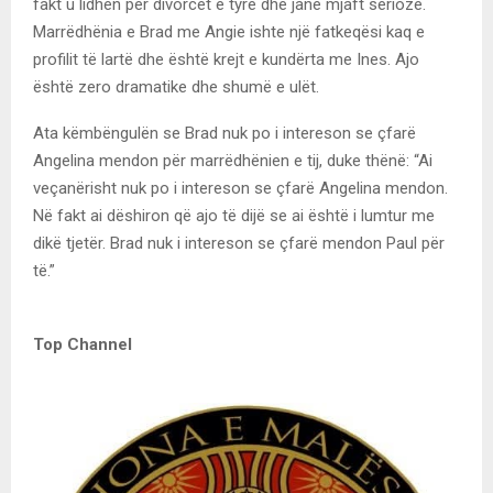
fakt u lidhën për divorcet e tyre dhe janë mjaft seriozë.
Marrëdhënia e Brad me Angie ishte një fatkeqësi kaq e
profilit të lartë dhe është krejt e kundërta me Ines. Ajo
është zero dramatike dhe shumë e ulët.
Ata këmbëngulën se Brad nuk po i intereson se çfarë
Angelina mendon për marrëdhënien e tij, duke thënë: “Ai
veçanërisht nuk po i intereson se çfarë Angelina mendon.
Në fakt ai dëshiron që ajo të dijë se ai është i lumtur me
dikë tjetër. Brad nuk i intereson se çfarë mendon Paul për
të.”
Top Channel