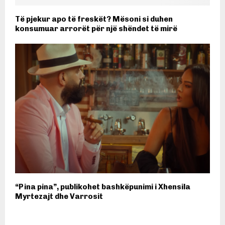
Të pjekur apo të freskët? Mësoni si duhen
konsumuar arrorët për një shëndet të mirë
“Pina pina”, publikohet bashkëpunimi i Xhensila
Myrtezajt dhe Varrosit