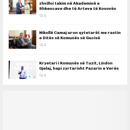
zhvilloi takim në Akademinë e
Shkencave dhe të Arteve të Kosovës
0
Nikollë Camaj uron qytetarët me rastin
e Ditës së Komunës së Gucisë
0
Kryetari i Komunës së Tuzit, Lindon
Gjelaj, hapi zyrtarisht Pazarin e Verës
0