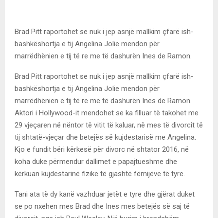
Brad Pitt raportohet se nuk i jep asnjë mallkim çfarë ish-
bashkëshortja e tij Angelina Jolie mendon për
marrëdhënien e tij të re me të dashurën Ines de Ramon.
Brad Pitt raportohet se nuk i jep asnjë mallkim çfarë ish-
bashkëshortja e tij Angelina Jolie mendon për
marrëdhënien e tij të re me të dashurën Ines de Ramon.
Aktori i Hollywood-it mendohet se ka filluar të takohet me
29 vjeçaren në nëntor të vitit të kaluar, në mes të divorcit të
tij shtatë-vjeçar dhe betejës së kujdestarisë me Angelina.
Kjo e fundit bëri kërkesë për divorc në shtator 2016, në
koha duke përmendur dallimet e papajtueshme dhe
kërkuan kujdestarinë fizike të gjashtë fëmijëve të tyre.
Tani ata të dy kanë vazhduar jetët e tyre dhe gjërat duket
se po nxehen mes Brad dhe Ines mes betejës së saj të