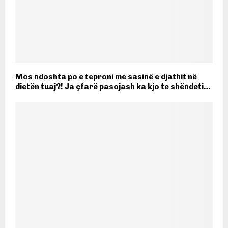
Mos ndoshta po e teproni me sasinë e djathit në
dietën tuaj?! Ja çfarë pasojash ka kjo te shëndeti…