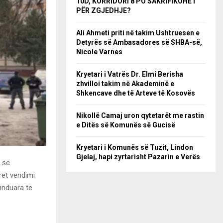
10D, KORRIDORI 8 PO SAKRIFIKOHET
PËR ZGJEDHJE?
Ali Ahmeti priti në takim Ushtruesen e
Detyrës së Ambasadores së SHBA-së,
Nicole Varnes
Kryetari i Vatrës Dr. Elmi Berisha
zhvilloi takim në Akademinë e
Shkencave dhe të Arteve të Kosovës
Nikollë Camaj uron qytetarët me rastin
e Ditës së Komunës së Gucisë
Kryetari i Komunës së Tuzit, Lindon
Gjelaj, hapi zyrtarisht Pazarin e Verës
 së
ret vendimi
linduara të