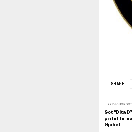
SHARE
PREVIOUS POST
Sot “Dita D
pritet të m
Gjuhët