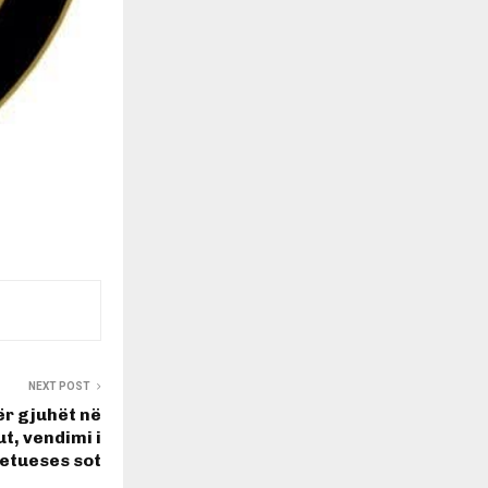
NEXT POST
 për gjuhët në
t, vendimi i
etueses sot