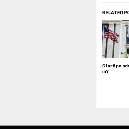
RELATED P
Çfarë po nd
in?