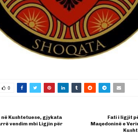
0
” në Kushtetuese, gjykata
Fati i ligjit
arrë vendim mbi Ligjin për
Maqedoninë e Veriu
Kusht