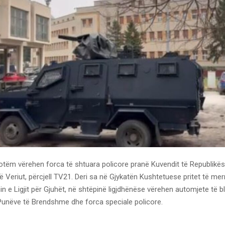
otëm vërehen forca të shtuara policore pranë Kuvendit të Republikës
Veriut, përcjell TV21. Deri sa në Gjykatën Kushtetuese pritet të mer
n e Ligjit për Gjuhët, në shtëpinë ligjdhënëse vërehen automjete të b
 Punëve të Brendshme dhe forca speciale policore.