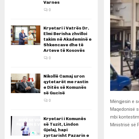
Varnes
0
Kryetari i Vatrës Dr.
Elmi Berisha zhvilloi
takim në Akademinë e
Shkencave dhe të
Arteve të Kosovës
0
Nikollë Camaj uron
qytetarët me rastin
e Ditës së Komunës
së Gucisë
0
Mëngjesin e s
Maqedonisë së 
mbi kontestimi
Kryetari i Komunës
së Tuzit, Lindon
Ministrisë së
Gjelaj, hapi
zyrtarisht Pazarin e