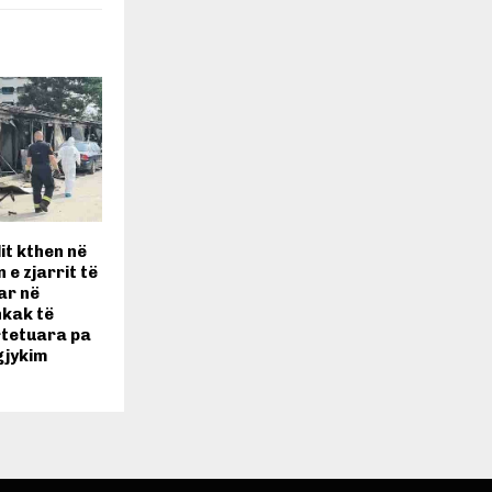
it kthen në
 e zjarrit të
ar në
hkak të
rtetuara pa
gjykim