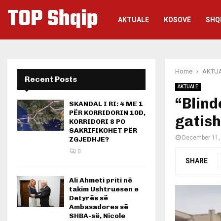
TOP Shqip
AKTUALE
KOSOVË
SHQ
Home
AKTU
Recent Posts
AKTUALE
“Blind
SKANDAL I RI: 4 ME 1
PËR KORRIDORIN 10D,
gatish
KORRIDORI 8 PO
SAKRIFIKOHET PËR
December 11,
ZGJEDHJE?
0
SHARE
Ali Ahmeti priti në
takim Ushtruesen e
Detyrës së
Ambasadores së
SHBA-së, Nicole