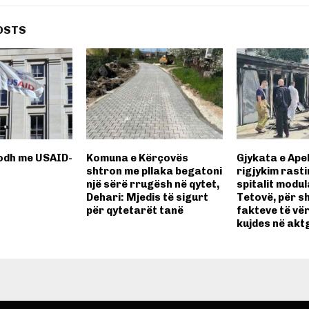
OSTS
odh me USAID-
Komuna e Kërçovës
Gjykata e Apel
shtron me pllaka begatoni
rigjykim rastin
një sërë rrugësh në qytet,
spitalit modul
Dehari: Mjedis të sigurt
Tetovë, për s
për qytetarët tanë
fakteve të vë
kujdes në akt