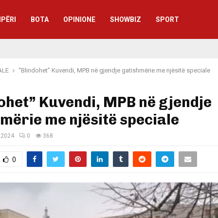
IPËRI
BOTA
OPINIONE
SHOWBIZ
SPORT
ALE
“Blindohet” Kuvendi, MPB në gjendje gatishmërie me njësitë speciale
ohet” Kuvendi, MPB në gjendje
mërie me njësitë speciale
 2024
0
368
0