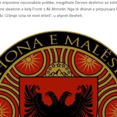
imponime nacionaliste politike, megjithatë Derveni dëshmoi se ësht
e ideatorin e këtij Fronti z.Ali Ahmetin. Nga të dhënat e përpunuara 
i 125mijë vota në nivel shteti”, u shpreh Bexheti.