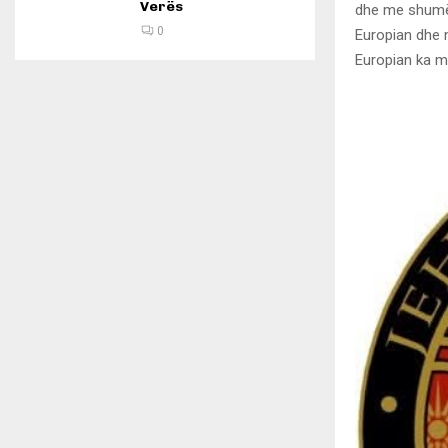
Verës
dhe me shumë 
0
Europian dhe m
Europian ka mb