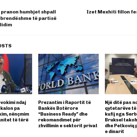
 pranon humbjet shpall
Izet Mexhiti fillon f
 brendëshme të partisë
lidim
OSTS
vokimi ndaj
Prezantim i Raportit të
Një ditë pas n
 kalon pa
Bankës Botërore
qytetarëve të
kim, nënçmim
“Business Ready” dhe
kufij nga Serb
nitet të tërë
rekomandimet për
Bruksel takoh
zhvillimin e sektorit privat
dhe Petkoviq 
e dinarit