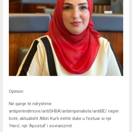
Opinion
Në qarqe të ndryshme
antiperëndimore/antiSHBA/antiimperialiste/antiBE/ nëpër
botë, aktualisht Albin Kurti është duke u festuar si një
‘Hero’, një ‘Apostull’ i sovranizmit.