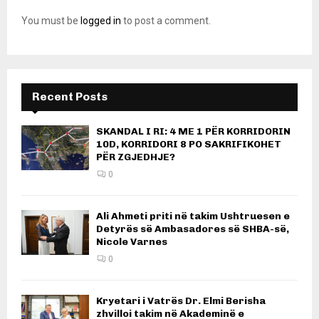
You must be
logged in
to post a comment.
Recent Posts
SKANDAL I RI: 4 ME 1 PËR KORRIDORIN
10D, KORRIDORI 8 PO SAKRIFIKOHET
PËR ZGJEDHJE?
0
Ali Ahmeti priti në takim Ushtruesen e
Detyrës së Ambasadores së SHBA-së,
Nicole Varnes
0
Kryetari i Vatrës Dr. Elmi Berisha
zhvilloi takim në Akademinë e