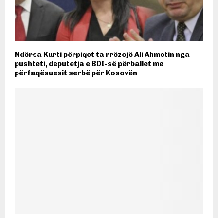
Ndërsa Kurti përpiqet ta rrëzojë Ali Ahmetin nga
pushteti, deputetja e BDI-së përballet me
përfaqësuesit serbë për Kosovën