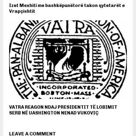
Izet Mexhiti me bashkëpunëtorë takon qytetarët e
Vrapçishtit
VATRA REAGON NDAJ PRESIDENTIT TË LOBIMIT
SERB NË UASHINGTON NENAD VUKOVIÇ
LEAVE A COMMENT