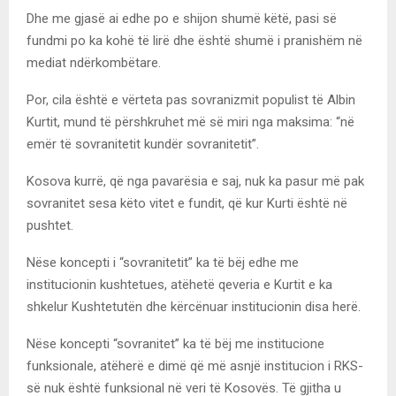
Dhe me gjasë ai edhe po e shijon shumë këtë, pasi së
fundmi po ka kohë të lirë dhe është shumë i pranishëm në
mediat ndërkombëtare.
Por, cila është e vërteta pas sovranizmit populist të Albin
Kurtit, mund të përshkruhet më së miri nga maksima: “në
emër të sovranitetit kundër sovranitetit”.
Kosova kurrë, që nga pavarësia e saj, nuk ka pasur më pak
sovranitet sesa këto vitet e fundit, që kur Kurti është në
pushtet.
Nëse koncepti i “sovranitetit” ka të bëj edhe me
institucionin kushtetues, atëhetë qeveria e Kurtit e ka
shkelur Kushtetutën dhe kërcënuar institucionin disa herë.
Nëse koncepti “sovranitet” ka të bëj me institucione
funksionale, atëherë e dimë që më asnjë institucion i RKS-
së nuk është funksional në veri të Kosovës. Të gjitha u