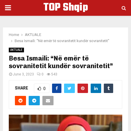
TOP Shqip
PRIMARY
MENU
Home
AKTUALE
Besa Ismaili: “Në emër të sovranitetit kundër sovranitetit”
AKTUALE
Besa Ismaili: “Në emër të
sovranitetit kundër sovranitetit”
June 3, 2023
0
543
SHARE
0