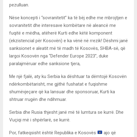
pezulluan.
Nëse koncepti i “sovranitetit” ka të bëj edhe me mbrojtjen e
sovranitetit dhe interesave kombëtare në aleancë me
fuqitë e mëdha, atëherë Kurti edhe këtë komponent
(ekzistencial për Kosovën) e ka vënë në rrezik! Dëshmi janë
sanksionet e aleatit më të madh të Kosovës, SHBA-së, që
largoi Kosovën nga “Defender Europe 2023”, duke
paralajmëruar edhe sanksione tjera,
Me një fjalë, aty ku Serbia ka dështuar ta dëmtojë Kosovën
ndërkombëtarisht, me gjithë fushatat e fuqishme
shumëvjeçare që ka lansuar dhe sponsoruar, Kurti ka
shtruar rrugën dhe ndihmuar.
Serbia dhe Rusia thjesht janë më të lumtura se kurrë. Dhe
Vuçiqi më i shpërlarë, se kurrë.
Por, fatkeqsisht është Republika e Kosovës
ajo që