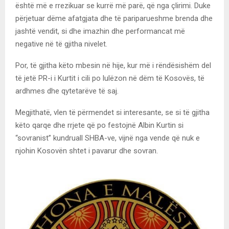
është më e rrezikuar se kurrë më parë, që nga çlirimi. Duke
përjetuar dëme afatgjata dhe të pariparueshme brenda dhe
jashtë vendit, si dhe imazhin dhe performancat më
negative në të gjitha nivelet.
Por, të gjitha këto mbesin në hije, kur më i rëndësishëm del
të jetë PR-i i Kurtit i cili po lulëzon në dëm të Kosovës, të
ardhmes dhe qytetarëve të saj.
Megjithatë, vlen të përmendet si interesante, se si të gjitha
këto qarqe dhe rrjete që po festojnë Albin Kurtin si
“sovranist” kundruall SHBA-ve, vijnë nga vende që nuk e
njohin Kosovën shtet i pavarur dhe sovran.