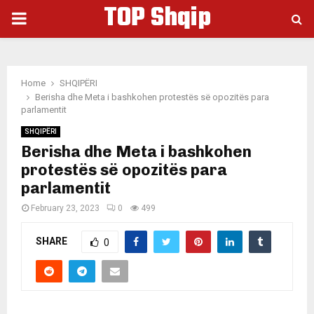
TOP Shqip
PRIMARY
MENU
Home
SHQIPËRI
Berisha dhe Meta i bashkohen protestës së opozitës para
parlamentit
SHQIPËRI
Berisha dhe Meta i bashkohen
protestës së opozitës para
parlamentit
February 23, 2023
0
499
SHARE
0