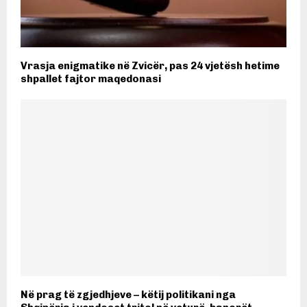
Vrasja enigmatike në Zvicër, pas 24 vjetësh hetime
shpallet fajtor maqedonasi
Në prag të zgjedhjeve – këtij politikani nga