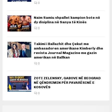
0
Naim Samiu shpallet kampion bote në
dy disiplina në Sanya të Kinës
0
Takimi i Ballazhit dhe Çekut me
ambasadoren amerikane Kimberly dhe
revista Journal Magazine me gazin
amerikan në Ballkan
0
ZOTI ZELENSKY, GABOVE NË BEOGRAD
NË QËNDRIMIN PËR PAVARËSINË E
KOSOVËS
0