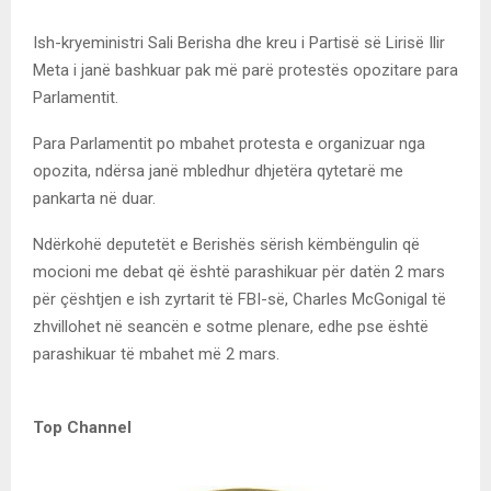
Ish-kryeministri Sali Berisha dhe kreu i Partisë së Lirisë Ilir
Meta i janë bashkuar pak më parë protestës opozitare para
Parlamentit.
Para Parlamentit po mbahet protesta e organizuar nga
opozita, ndërsa janë mbledhur dhjetëra qytetarë me
pankarta në duar.
Ndërkohë deputetët e Berishës sërish këmbëngulin që
mocioni me debat që është parashikuar për datën 2 mars
për çështjen e ish zyrtarit të FBI-së, Charles McGonigal të
zhvillohet në seancën e sotme plenare, edhe pse është
parashikuar të mbahet më 2 mars.
Top Channel