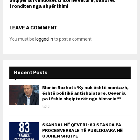
Shqipëria i vendoset tritol në veturë, banorët
tronditen nga shpërthimi
LEAVE A COMMENT
You must be
logged in
to post a comment.
Recent Posts
Blerim Bexheti: ‘Ky nuk është montazh,
është politikë antishqiptare, Qeveria
po i fshin shqiptarët nga historia!’”
0
SKANDAL NË QEVERI: 83 SEANCA PA
PROCESVERBALE TË PUBLIKUARA NË
GJUHËN SHQIPE