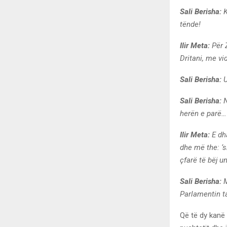
Sali Berisha:
K
tënde!
Ilir Meta:
Për Z
Dritani, me v
Sali Berisha:
U
Sali Berisha:
N
herën e parë…
Ilir Meta:
E dha
dhe më the: ‘
çfarë të bëj u
Sali Berisha:
M
Parlamentin ta
Që të dy kanë a