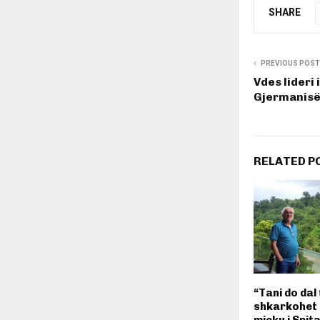
SHARE
PREVIOUS POST
Vdes lideri 
Gjermanisë
RELATED P
“Tani do dal 
shkarkohet 