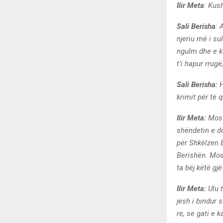
Ilir Meta
: Kus
Sali Berisha
: 
njeriu më i s
ngulm dhe e k
t’i hapur rrug
Sali Berisha:
H
krimit për të 
Ilir Meta:
Mos u
shëndetin e do
për Shkëlzen 
Berishën. Mos 
ta bëj këtë gj
Ilir Meta:
Ulu t
jesh i bindur 
re, se gati e 