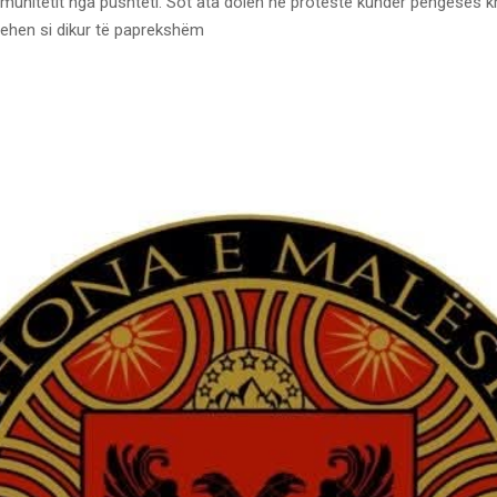
imunitetit nga pushteti. Sot ata dolën në protestë kundër pengesës k
hehen si dikur të paprekshëm