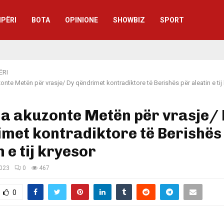
IPËRI
BOTA
OPINIONE
SHOWBIZ
SPORT
ËRI
onte Metën për vrasje/ Dy qëndrimet kontradiktore të Berishës për aleatin e tij
a akuzonte Metën për vrasje/
met kontradiktore të Berishës
n e tij kryesor
2023
0
467
0