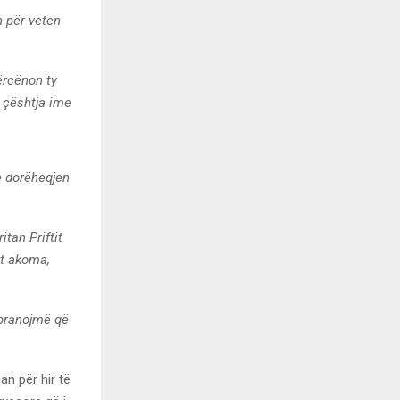
n për veten
ërcënon ty
 çështja ime
e dorëheqjen
tan Priftit
it akoma,
 pranojmë që
an për hir të