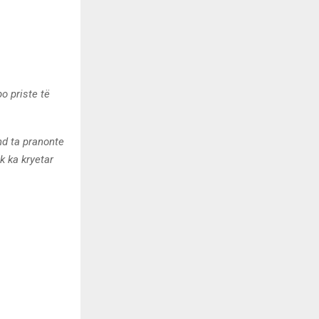
o priste të
nd ta pranonte
uk ka kryetar