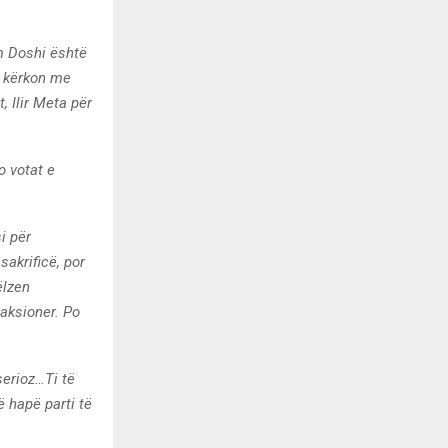
m Doshi është
a kërkon me
 Ilir Meta për
o votat e
i për
sakrificë, por
ëlzen
 aksioner. Po
serioz…Ti të
 hapë parti të