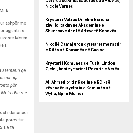
Detyrës së Ambasadores së SHBA-së,
Nicole Varnes
 Meta.
Kryetari i Vatrës Dr. Elmi Berisha
asur ashpër me
zhvilloi takim në Akademinë e
ër agjentin e
Shkencave dhe të Arteve të Kosovës
akuzonte Metën
Nikollë Camaj uron qytetarët me rastin
FBI.
e Ditës së Komunës së Gucisë
Kryetari i Komunës së Tuzit, Lindon
Gjelaj, hapi zyrtarisht Pazarin e Verës
a atentatin që
anizua nga
Ali Ahmeti priti në selinë e BDI-së
zonte për
zëvendëskryetarin e Komunës së
ir Meta dhe më
Wylie, Gjino Mulliqi
Doshi denoncoi
hte porositur
5. Le ta