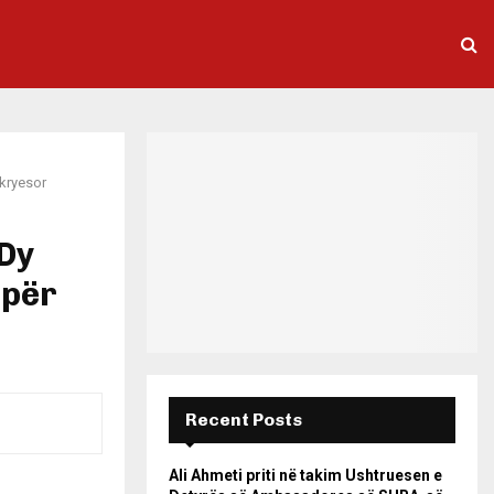
 kryesor
 Dy
 për
Recent Posts
Ali Ahmeti priti në takim Ushtruesen e