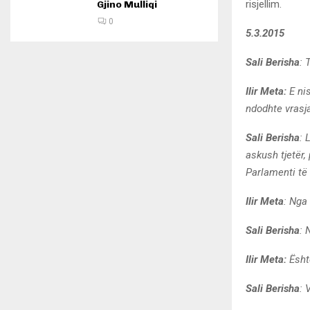
risjellim.
Gjino Mulliqi
0
5.3.2015
Sali Berisha
: 
Ilir Meta:
E ni
ndodhte vrasj
Sali Berisha
: 
askush tjetër,
Parlamenti të
Ilir Meta
: Nga 
Sali Berisha
: 
Ilir Meta:
Ësht
Sali Berisha
: 