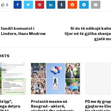
0
i fundit komunist i
Si do të ndikojë kalim
 Lindore, Hans Modrow
Ujor në të gjitha shenja
gjatë mu
OSTS
të lyp”,
Protestë masive në
PD me dy grup
nga detyra
Beograd – aktorë,
gjyqtares Elon