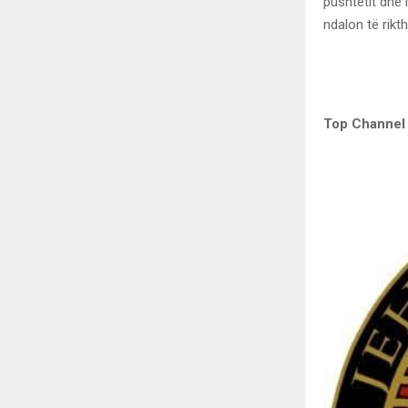
pushtetit dhe 
ndalon të rikt
Top Channel