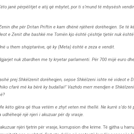
ëto janë përpëlitjet e atij që mbytet, por ti s’mund të mbysësh vendi
enin dhe për Dritan Priftin e kam dhënë njëherë dorëheqjen. Se të k
ideot e Zenit dhe bashkë me Tomën kjo është çështje tjetër nuk është
në u them shqiptarëve, që ky (Meta) është e zeza e vendit.
gjarjet nuk zbardhen me ty kryetar parlamenti. Për 700 mijë euro dh
shë prej Shkëlzenit dorëheqjen, sepse Shkëlzeni ishte në videot e Dri
shiko cfarë më ka bërë ky budallai!’ Vazhdo merr mendjen e Shkëlzen
në?
e këto gjëra që thua vetëm e zhyt veten më thellë. Ne kurrë s’do të
 udhëheqë një njeri i akuzuar për dy vrasje.
kuzuar njëri tjetrin për vrasje, korrupsion dhe krime. Të gjitha u harru