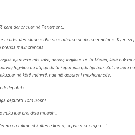
Të kam denoncuar në Parlament…
se si lider demokracie dhe po e mbaron si aksioner pularie. Ky mezi p
a brenda maxhorancës.
Logjikë njerëzore mbi tokë, përveç logjikës së Ilir Metës, këtë nuk mu
 përveç logjikës së atij që do të kapet pas çdo fije bari. Sot në botë n
 akuzuar në këtë mënyrë, nga një deputet i maxhorancës.
cili deputet?
Nga deputeti Tom Doshi
ë miku juaj prej disa muajsh…
Vetëm sa fakton shkallën e krimit, sepse mor i mjerë…!