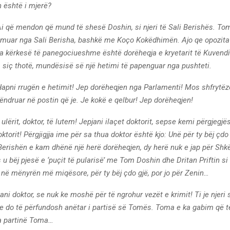
h është i mjerë?
Ai që mendon që mund të shesë Doshin, si njeri të Sali Berishës. To
ulmuar nga Sali Berisha, bashkë me Koço Kokëdhimën.
Ajo qe opozit
a kërkesë të panegociueshme është dorëheqja e kryetarit të Kuvendit,
ë, siç thotë, mundësisë së një hetimi të papenguar nga pushteti.
apni rrugën e hetimit! Jep dorëheqjen nga Parlamenti! Mos shfrytëz
qëndruar në postin që je. Je kokë e qelbur! Jep dorëheqjen!
lërit, doktor, të lutem! Jepjani ilaçet doktorit, sepse kemi përgjegjës
ktorit! Përgjigjja ime për sa thua doktor është kjo: Unë për ty bëj çdo 
Berishën e kam dhënë një herë dorëheqjen, dy herë nuk e jap për Shk
u bëj pjesë e ‘puçit të pularisë’ me Tom Doshin dhe Dritan Priftin si
ë në mënyrën më miqësore, për ty bëj çdo gjë, por jo për Zenin…
ani doktor, se nuk ke moshë për të ngrohur vezët e krimit! Ti je njeri 
se do të përfundosh anëtar i partisë së Tomës. Toma e ka gabim që të
ka partinë Toma…