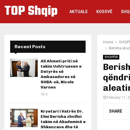
TOP Shqip
AKTUALE
KOSOVË
SHQ
Home
SHQIP
Recent Posts
Berisha akuz
SHQIPËRI
Ali Ahmeti priti në
Berish
takim Ushtruesen e
Detyrës së
qëndri
Ambasadores së
SHBA-së, Nicole
aleati
Varnes
0
February 11, 
SHARE
Kryetari i Vatrës Dr.
Elmi Berisha zhvilloi
takim në Akademinë e
Shkencave dhe të