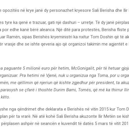
 opozitës në krye janë dy personazhet kryesore Sali Berisha dhe Ilir
 tyre ka qenë e trazuar, gati një dashuri – urretje. Të dy janë përpl
 por edhe kanë bërë aleanca. Një ditë para protestës, Berisha fliste p
uar Ramën, sipas Berishës kryeministri ka nxitur Tom Doshin që të 
r vrasje dhe se ishte qeveria ajo që organizoi takimin me agjentët e 
 paguante 5 milionë euro për hetim, McGonigalit, për të hetuar gjoj
 organizuar. Pra hetimi në Vjenë, nuk u organizua nga Toma, por u org
mën, me qëllimin që njeriun që kishte zgjedhur për president, ta aku
i parasysh se çfarë i thoshte Durim Bami, Tomës, që më ka thirrur Il
 këto.
yshe nga qëndrimet dhe deklarata e Berishës në vitin 2015 kur Tom 
 plan për ta vrarë. Në atë kohë Sali Berisha akuzonte Ilir Metën se kis
u përplasen ashpër në seancën e kuvendit të datës 5 mars të vitit 201