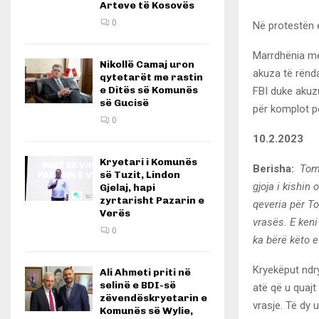
Arteve të Kosovës
0
Në protestën e
Marrdhënia mes
Nikollë Camaj uron
akuza të rënda
qytetarët me rastin
e Ditës së Komunës
FBI duke akuz
së Gucisë
për komplot pë
0
10.2.2023
Kryetari i Komunës
Berisha:
Toma
së Tuzit, Lindon
gjoja i kishin
Gjelaj, hapi
zyrtarisht Pazarin e
qeveria për To
Verës
vrasës. E ken
0
ka bërë këto e
Kryekëput ndr
Ali Ahmeti priti në
selinë e BDI-së
atë që u quajt
zëvendëskryetarin e
vrasje. Të dy 
Komunës së Wylie,