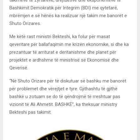
Bashkimit Demokratik për Integrim (BDI) me qytetarë,
mbrëmjen e së hënës ka realizuar një takim me banorët e
Shuto Orizares.
Me këtë rast ministri Bekteshi, ka folur për masat
qeveritare për ballafaqimin me krizën ekonomike, si dhe ka
prezantuar të arriturat e deritanishme dhe planet për
projektet e ardhshme të ministrisë së Ekonomisë dhe
Qeverisë.
“Në Shuto Orizare për të diskutuar së bashku me banorët
për problemet dhe vërejtjet e tyre. Gjithashtu të gjithë
bashkë u zotuam se do të qëndrojmë të rreshtuar pas
vizionit të Ali Ahmetit. BASHKË”, ka theksuar ministry
Bekteshi pas takimit.