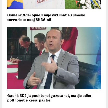
Osmani: Nderojmë 3 mijë viktimat e sulmeve
terroriste ndaj SHBA-së
Gashi: BDI-ja poshtëroi gazetarët, madje edhe
poltronët e kësaj partie