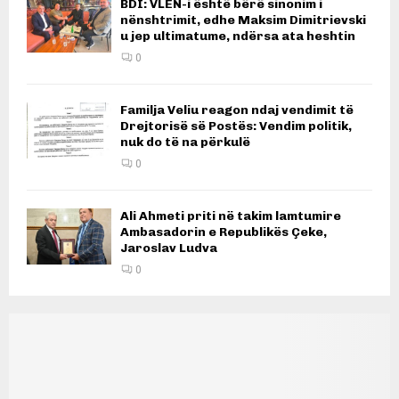
BDI: VLEN-i është bërë sinonim i
nënshtrimit, edhe Maksim Dimitrievski
u jep ultimatume, ndërsa ata heshtin
0
Familja Veliu reagon ndaj vendimit të
Drejtorisë së Postës: Vendim politik,
nuk do të na përkulë
0
Ali Ahmeti priti në takim lamtumire
Ambasadorin e Republikës Çeke,
Jaroslav Ludva
0