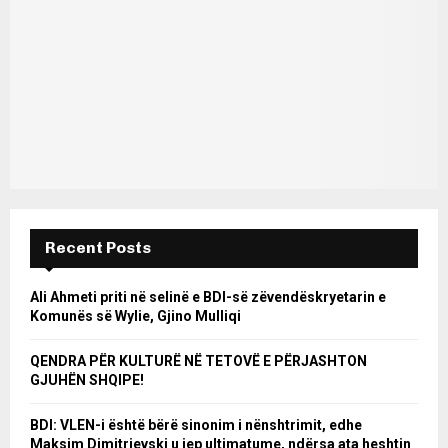
Recent Posts
Ali Ahmeti priti në selinë e BDI-së zëvendëskryetarin e
Komunës së Wylie, Gjino Mulliqi
QENDRA PËR KULTURË NË TETOVË E PËRJASHTON
GJUHËN SHQIPE!
BDI: VLEN-i është bërë sinonim i nënshtrimit, edhe
Maksim Dimitrievski u jep ultimatume, ndërsa ata heshtin