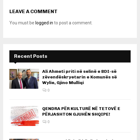
LEAVE A COMMENT
You must be
logged in
to post a comment.
Recent Posts
Ali Ahmeti priti në selinë e BDI-së
zëvendëskryetarin e Komunës së
Wylie, Gjino Mulliqi
0
QENDRA PËR KULTURË NË TETOVË E
PËRJASHTON GJUHËN SHQIPE!
0