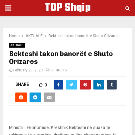
TOP Shqip
PRIMARY
MENU
Home
AKTUALE
Bekteshi takon banorët e Shuto Orizares
AKTUALE
Bekteshi takon banorët e Shuto
Orizares
February 20, 2023
0
515
SHARE
0
Ministri I Ekonomisë, Kreshnik Bekteshi në suaza të
takimeve të zyrtarëve, drejtuesve dhe eksponentëve të