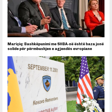
Mariçiq: Bashkëpunimi me SHBA-në është baza jonë
solide për përmbushjen e agjendës evropiane