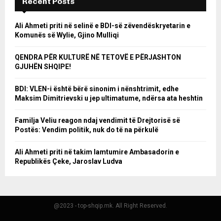
Recent Posts
Ali Ahmeti priti në selinë e BDI-së zëvendëskryetarin e
Komunës së Wylie, Gjino Mulliqi
QENDRA PËR KULTURË NË TETOVË E PËRJASHTON
GJUHËN SHQIPE!
BDI: VLEN-i është bërë sinonim i nënshtrimit, edhe
Maksim Dimitrievski u jep ultimatume, ndërsa ata heshtin
Familja Veliu reagon ndaj vendimit të Drejtorisë së
Postës: Vendim politik, nuk do të na përkulë
Ali Ahmeti priti në takim lamtumire Ambasadorin e
Republikës Çeke, Jaroslav Ludva
@2023 - top-shqip.mk. All Right Reserved.