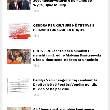
zëvendëskryetarin e Komunës së
Wylie, Gjino Mulliqi
0
QENDRA PËR KULTURË NË TETOVË E
PËRJASHTON GJUHËN SHQIPE!
0
BDI: VLEN-i është bërë sinonim i
nënshtrimit, edhe Maksim Dimitrievski
u jep ultimatume, ndërsa ata heshtin
0
Familja Veliu reagon ndaj vendimit të
Drejtorisë së Postës: Vendim politik,
nuk do të na përkulë
0
Ali Ahmeti priti në takim lamtumire