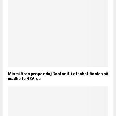
Miami fiton prapë ndaj Bostonit, i afrohet finales së
madhe të NBA-së