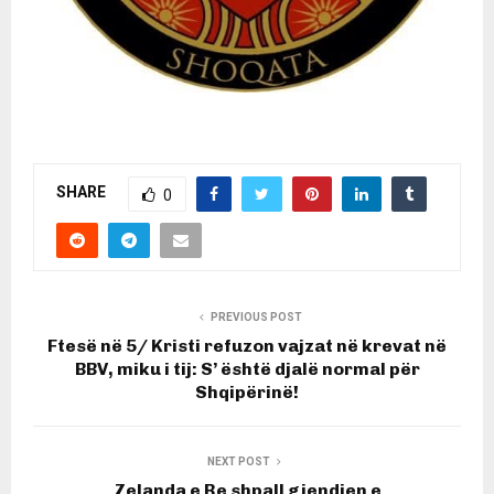
SHARE
0
PREVIOUS POST
Ftesë në 5/ Kristi refuzon vajzat në krevat në
BBV, miku i tij: S’ është djalë normal për
Shqipërinë!
NEXT POST
Zelanda e Re shpall gjendjen e