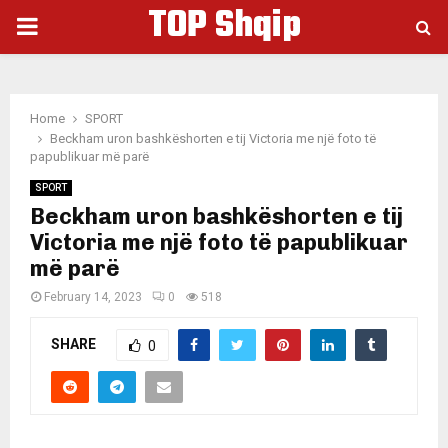
TOP Shqip
PRIMARY
MENU
Home
SPORT
Beckham uron bashkëshorten e tij Victoria me një foto të
papublikuar më parë
SPORT
Beckham uron bashkëshorten e tij
Victoria me një foto të papublikuar
më parë
February 14, 2023
0
518
SHARE
0