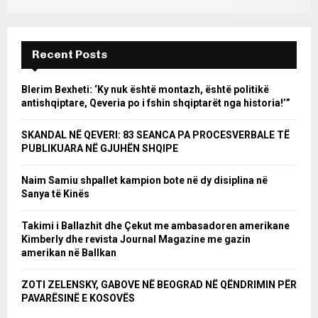
Recent Posts
Blerim Bexheti: ‘Ky nuk është montazh, është politikë
antishqiptare, Qeveria po i fshin shqiptarët nga historia!’”
SKANDAL NË QEVERI: 83 SEANCA PA PROCESVERBALE TË
PUBLIKUARA NË GJUHËN SHQIPE
Naim Samiu shpallet kampion bote në dy disiplina në
Sanya të Kinës
Takimi i Ballazhit dhe Çekut me ambasadoren amerikane
Kimberly dhe revista Journal Magazine me gazin
amerikan në Ballkan
ZOTI ZELENSKY, GABOVE NË BEOGRAD NË QËNDRIMIN PËR
PAVARËSINË E KOSOVËS