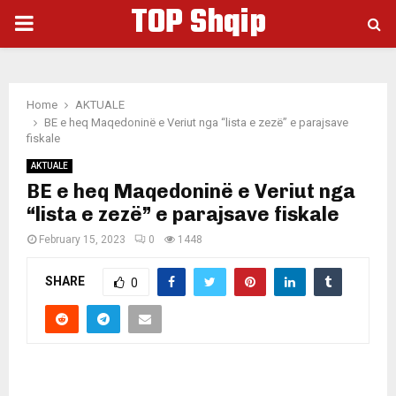
TOP Shqip
PRIMARY
MENU
Home
AKTUALE
BE e heq Maqedoninë e Veriut nga “lista e zezë” e parajsave
fiskale
AKTUALE
BE e heq Maqedoninë e Veriut nga
“lista e zezë” e parajsave fiskale
February 15, 2023
0
1448
SHARE
0