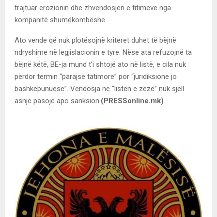
trajtuar erozionin dhe zhvendosjen e fitimeve nga
kompanitë shumëkombëshe.
Ato vende që nuk plotësojnë kriteret duhet të bëjnë
ndryshime në legjislacionin e tyre. Nëse ata refuzojnë ta
bëjnë këtë, BE-ja mund t’i shtojë ato në listë, e cila nuk
përdor termin “parajsë tatimore” por “juridiksione jo
bashkëpunuese”. Vendosja në “listën e zezë” nuk sjell
asnjë pasojë apo sanksion.
(PRESSonline.mk)