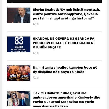
Blerim Bexheti: ‘Ky nuk është montazh,
është politikë antishqiptare, Qeveria
po i fshin shqiptarët nga historia!’”
0
SKANDAL NË QEVERI: 83 SEANCA PA
PROCESVERBALE TË PUBLIKUARA NË
GJUHËN SHQIPE
0
Naim Samiu shpallet kampion bote në
dy disiplina në Sanya të Kinës
0
Takimi i Ballazhit dhe Çekut me
ambasadoren amerikane Kimberly dhe
revista Journal Magazine me gazin
amerikan në Ballkan