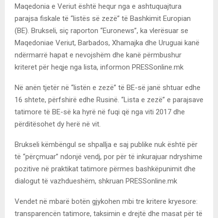
Maqedonia e Veriut është hequr nga e ashtuquajtura
parajsa fiskale të “listës së zezë” të Bashkimit Europian
(BE). Brukseli, siç raporton “Euronews”, ka vlerësuar se
Maqedoniae Veriut, Barbados, Xhamajka dhe Uruguai kanë
ndërmarrë hapat e nevojshëm dhe kanë përmbushur
kriteret për heqje nga lista, informon PRESSonline.mk
Në anën tjetër në “listën e zezë” të BE-së janë shtuar edhe
16 shtete, përfshirë edhe Rusinë. “Lista e zezë” e parajsave
tatimore të BE-së ka hyrë në fuqi që nga viti 2017 dhe
përditësohet dy herë në vit.
Brukseli këmbëngul se shpallja e saj publike nuk është për
të “përçmuar” ndonjë vendj, por për të inkurajuar ndryshime
pozitive në praktikat tatimore përmes bashkëpunimit dhe
dialogut të vazhdueshëm, shkruan PRESSonline.mk
Vendet në mbarë botën gjykohen mbi tre kritere kryesore:
transparencën tatimore, taksimin e drejtë dhe masat për të