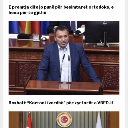
E premtja dite jo punë për besimtarët ortodoks, e
hëna për të gjithë
Bexheti: “Kartoni i verdhë” për zyrtarët e VRED-it