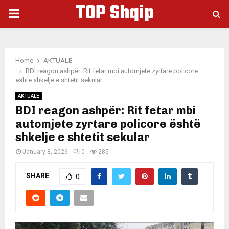
TOP Shqip
PRIMARY
MENU
Home
AKTUALE
BDI reagon ashpër: Rit fetar mbi automjete zyrtare policore
është shkelje e shtetit sekular
AKTUALE
BDI reagon ashpër: Rit fetar mbi
automjete zyrtare policore është
shkelje e shtetit sekular
January 8, 2026
0
285
SHARE
0