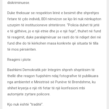
diskriminuese.
Duke theksuar se respekton lirinë e besimit dhe shprehjes
fetare të çdo individi, BDI nënvizon se kjo liri nuk nënkupton
uzurpim të institucioneve shtetërore. “Policia duhet të jetë
e të gjithëve, jo e një etnie dhe jo e një feje”, thuhet në fund
të reagimit, duke paralajmëruar se rasti do të ndiqet deri në
fund dhe do të kërkohen masa konkrete që situata të tilla
të mos përsëriten.
Reagimi i plote:
Bashkimi Demokratik për Integrim shpreh shqetësim të
thellë dhe reagon fuqishëm ndaj fotografive të publikuara
nga ambientet e Ministrisë së Punëve të Brendshme, ku
shihet kryerja e një riti fetar të një konfesioni mbi
automjete zyrtare policore.
Kjo nuk është “traditë”.