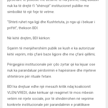
nuk ka të drejtë t’i “shënojë” institucionet publike me
simbolikë të një feje të vetme.
“Shteti ruhet nga ligji dhe Kushtetuta, jo nga uji i bekuar i
priftit”, thekson BDI.
Në këtë drejtim, BDI kërkon:
Sqarim të menjëhershëm publik se kush e ka autorizuar
këtë veprim, mbi çfarë baze ligjore dhe me çfarë qëllimi;
Përgjegjësi institucionale për çdo zyrtar që ka lejuar ose
nuk ka parandaluar përdorimin e hapësirave dhe mjeteve
shtetërore për rituale fetare.
BDI ka drejtuar edhe një mesazh kritik ndaj koalicionit
VLEN/VREDI, duke kërkuar që reagimet të mos mbesin
vetëm në rrjete sociale, por të shndërrohen në veprime
konkrete institucionale për parandalimin e praktikave