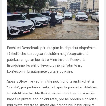
Bashkimi Demokratik për Integrim ka shprehur shqetësim
të thellë dhe ka reaguar fuqishëm ndaj fotografive të
publikuara nga ambientet e Ministrisë së Punëve të
Brendshme, ku shihet kryerja e një riti fetar të një
konfesioni mbi automjete zyrtare policore.
Sipas BDI-së, një veprim i tillë nuk mund të justifikohet si
“traditë”, por përbën shkelje të hapur të parimit kushtetues
të shtetit sekular. Ata theksojnë se riti nuk është kryer në
hapësirë private apo objekt fetar, por në oborrin e policisë,
mbi mjete zyrtare të shtetit dhe brenda një institucioni të