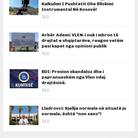
Kalkulimi I Pushtetit Dhe Bllokimi
Instrumental Në Kosovë!
0
Arbër Ademi: VLEN-i nuk i mbron të
drejtat e shqiptarëve, reagon vetëm
pasi kapet nga opinioni publik
0
BDI: Presion skandaloz dhe i
papranueshëm nga Vlen ndaj
drejtësisë.
0
Lladrovci: Sjellja normale në situatë jo
normale, është “non sens”!
0