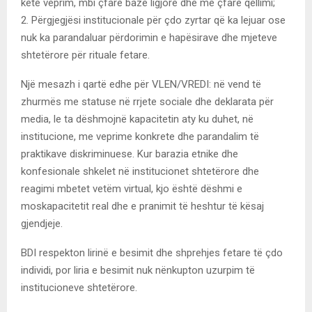
këtë veprim, mbi çfarë baze ligjore dhe me çfarë qëllimi;
2. Përgjegjësi institucionale për çdo zyrtar që ka lejuar ose
nuk ka parandaluar përdorimin e hapësirave dhe mjeteve
shtetërore për rituale fetare.
Një mesazh i qartë edhe për VLEN/VREDI: në vend të
zhurmës me statuse në rrjete sociale dhe deklarata për
media, le ta dëshmojnë kapacitetin aty ku duhet, në
institucione, me veprime konkrete dhe parandalim të
praktikave diskriminuese. Kur barazia etnike dhe
konfesionale shkelet në institucionet shtetërore dhe
reagimi mbetet vetëm virtual, kjo është dëshmi e
moskapacitetit real dhe e pranimit të heshtur të kësaj
gjendjeje.
BDI respekton lirinë e besimit dhe shprehjes fetare të çdo
individi, por liria e besimit nuk nënkupton uzurpim të
institucioneve shtetërore.