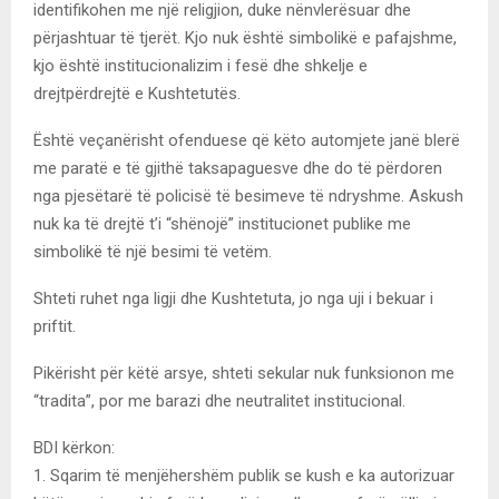
identifikohen me një religjion, duke nënvlerësuar dhe
përjashtuar të tjerët. Kjo nuk është simbolikë e pafajshme,
kjo është institucionalizim i fesë dhe shkelje e
drejtpërdrejtë e Kushtetutës.
Është veçanërisht ofenduese që këto automjete janë blerë
me paratë e të gjithë taksapaguesve dhe do të përdoren
nga pjesëtarë të policisë të besimeve të ndryshme. Askush
nuk ka të drejtë t’i “shënojë” institucionet publike me
simbolikë të një besimi të vetëm.
Shteti ruhet nga ligji dhe Kushtetuta, jo nga uji i bekuar i
priftit.
Pikërisht për këtë arsye, shteti sekular nuk funksionon me
“tradita”, por me barazi dhe neutralitet institucional.
BDI kërkon:
1. Sqarim të menjëhershëm publik se kush e ka autorizuar