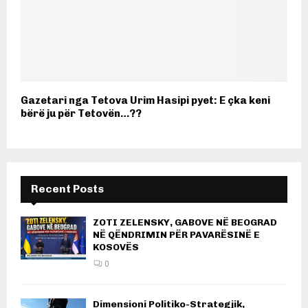
Gazetari nga Tetova Urim Hasipi pyet: E çka keni
bërë ju për Tetovën…??
Recent Posts
ZOTI ZELENSKY, GABOVE NË BEOGRAD
NË QËNDRIMIN PËR PAVARËSINË E
KOSOVËS
0
Dimensioni Politiko-Strategjik,