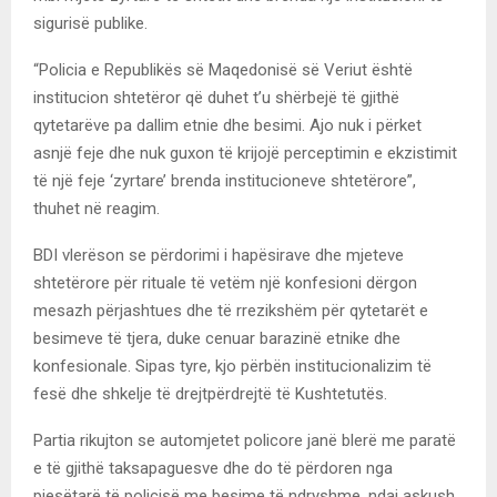
sigurisë publike.
“Policia e Republikës së Maqedonisë së Veriut është
institucion shtetëror që duhet t’u shërbejë të gjithë
qytetarëve pa dallim etnie dhe besimi. Ajo nuk i përket
asnjë feje dhe nuk guxon të krijojë perceptimin e ekzistimit
të një feje ‘zyrtare’ brenda institucioneve shtetërore”,
thuhet në reagim.
BDI vlerëson se përdorimi i hapësirave dhe mjeteve
shtetërore për rituale të vetëm një konfesioni dërgon
mesazh përjashtues dhe të rrezikshëm për qytetarët e
besimeve të tjera, duke cenuar barazinë etnike dhe
konfesionale. Sipas tyre, kjo përbën institucionalizim të
fesë dhe shkelje të drejtpërdrejtë të Kushtetutës.
Partia rikujton se automjetet policore janë blerë me paratë
e të gjithë taksapaguesve dhe do të përdoren nga
pjesëtarë të policisë me besime të ndryshme, ndaj askush