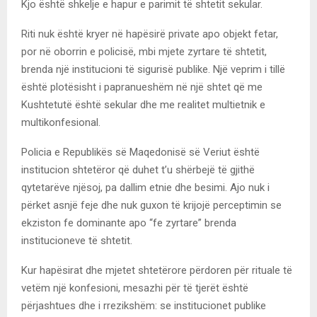
Kjo është shkelje e hapur e parimit të shtetit sekular.
Riti nuk është kryer në hapësirë private apo objekt fetar,
por në oborrin e policisë, mbi mjete zyrtare të shtetit,
brenda një institucioni të sigurisë publike. Një veprim i tillë
është plotësisht i papranueshëm në një shtet që me
Kushtetutë është sekular dhe me realitet multietnik e
multikonfesional.
Policia e Republikës së Maqedonisë së Veriut është
institucion shtetëror që duhet t’u shërbejë të gjithë
qytetarëve njësoj, pa dallim etnie dhe besimi. Ajo nuk i
përket asnjë feje dhe nuk guxon të krijojë perceptimin se
ekziston fe dominante apo “fe zyrtare” brenda
institucioneve të shtetit.
Kur hapësirat dhe mjetet shtetërore përdoren për rituale të
vetëm një konfesioni, mesazhi për të tjerët është
përjashtues dhe i rrezikshëm: se institucionet publike