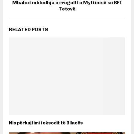
Mbahet mbledhja e rregullt e Myftinisë së BFI
Tetovë
RELATED POSTS
Nis përkujtimi i eksodit të Bllacës