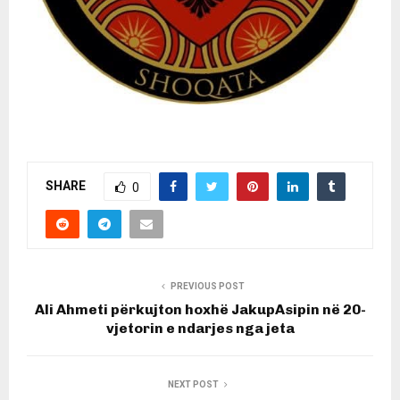
SHARE
0
PREVIOUS POST
Ali Ahmeti përkujton hoxhë JakupAsipin në 20-
vjetorin e ndarjes nga jeta
NEXT POST