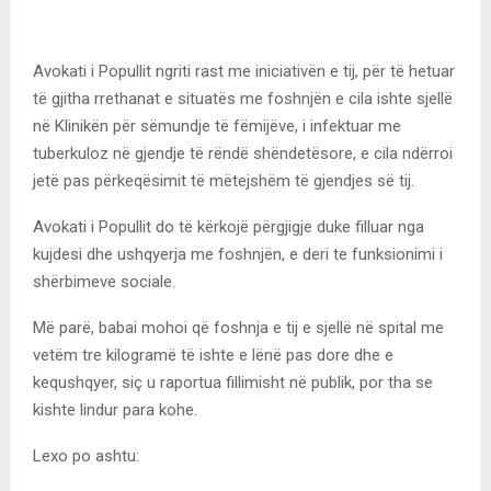
Avokati i Popullit ngriti rast me iniciativën e tij, për të hetuar
të gjitha rrethanat e situatës me foshnjën e cila ishte sjellë
në Klinikën për sëmundje të fëmijëve, i infektuar me
tuberkuloz në gjendje të rëndë shëndetësore, e cila ndërroi
jetë pas përkeqësimit të mëtejshëm të gjendjes së tij.
Avokati i Popullit do të kërkojë përgjigje duke filluar nga
kujdesi dhe ushqyerja me foshnjën, e deri te funksionimi i
shërbimeve sociale.
Më parë, babai mohoi që foshnja e tij e sjellë në spital me
vetëm tre kilogramë të ishte e lënë pas dore dhe e
kequshqyer, siç u raportua fillimisht në publik, por tha se
kishte lindur para kohe.
Lexo po ashtu: