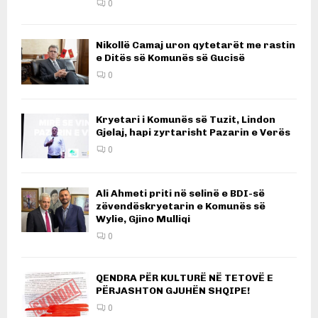
0
Nikollë Camaj uron qytetarët me rastin
e Ditës së Komunës së Gucisë
0
Kryetari i Komunës së Tuzit, Lindon
Gjelaj, hapi zyrtarisht Pazarin e Verës
0
Ali Ahmeti priti në selinë e BDI-së
zëvendëskryetarin e Komunës së
Wylie, Gjino Mulliqi
0
QENDRA PËR KULTURË NË TETOVË E
PËRJASHTON GJUHËN SHQIPE!
0