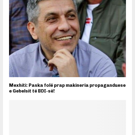
Mexhiti: Paska folë prap makineria propaganduese
e Gebelsit të BDI-së!