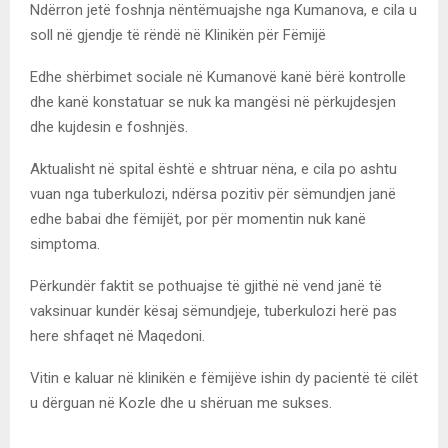
Ndërron jetë foshnja nëntëmuajshe nga Kumanova, e cila u
soll në gjendje të rëndë në Klinikën për Fëmijë
Edhe shërbimet sociale në Kumanovë kanë bërë kontrolle
dhe kanë konstatuar se nuk ka mangësi në përkujdesjen
dhe kujdesin e foshnjës.
Aktualisht në spital është e shtruar nëna, e cila po ashtu
vuan nga tuberkulozi, ndërsa pozitiv për sëmundjen janë
edhe babai dhe fëmijët, por për momentin nuk kanë
simptoma.
Përkundër faktit se pothuajse të gjithë në vend janë të
vaksinuar kundër kësaj sëmundjeje, tuberkulozi herë pas
here shfaqet në Maqedoni.
Vitin e kaluar në klinikën e fëmijëve ishin dy pacientë të cilët
u dërguan në Kozle dhe u shëruan me sukses.