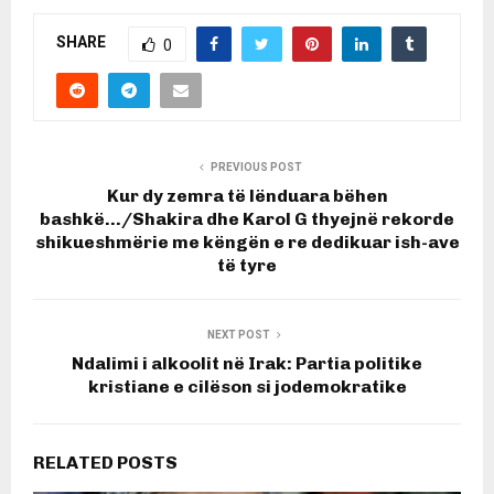
SHARE
0
PREVIOUS POST
Kur dy zemra të lënduara bëhen
bashkë…/Shakira dhe Karol G thyejnë rekorde
shikueshmërie me këngën e re dedikuar ish-ave
të tyre
NEXT POST
Ndalimi i alkoolit në Irak: Partia politike
kristiane e cilëson si jodemokratike
RELATED POSTS