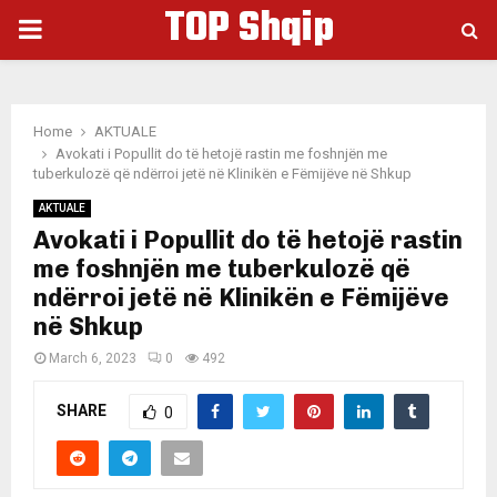
TOP Shqip
PRIMARY
MENU
Home
AKTUALE
Avokati i Popullit do të hetojë rastin me foshnjën me
tuberkulozë që ndërroi jetë në Klinikën e Fëmijëve në Shkup
AKTUALE
Avokati i Popullit do të hetojë rastin
me foshnjën me tuberkulozë që
ndërroi jetë në Klinikën e Fëmijëve
në Shkup
March 6, 2023
0
492
SHARE
0