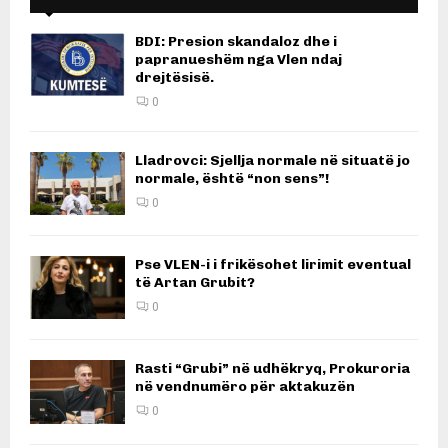
BDI: Presion skandaloz dhe i
papranueshëm nga Vlen ndaj
drejtësisë.
0
Lladrovci: Sjellja normale në situatë jo
normale, është “non sens”!
0
Pse VLEN-i i frikësohet lirimit eventual
të Artan Grubit?
0
Rasti “Grubi” në udhëkryq, Prokuroria
në vendnumëro për aktakuzën
0