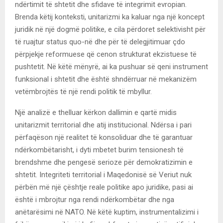
ndërtimit të shtetit dhe sfidave të integrimit evropian.
Brenda këtij konteksti, unitarizmi ka kaluar nga një koncept
juridik në një dogmë politike, e cila përdoret selektivisht për
të ruajtur status quo-në dhe për të delegjitimuar çdo
përpjekje reformuese që cenon strukturat ekzistuese të
pushtetit. Në këtë mënyrë, ai ka pushuar së qeni instrument
funksional i shtetit dhe është shndërruar në mekanizëm
vetëmbrojtës të një rendi politik të mbyllur.
Një analizë e thelluar kërkon dallimin e qartë midis
unitarizmit territorial dhe atij institucional. Ndërsa i pari
përfaqëson një realitet të konsoliduar dhe të garantuar
ndërkombëtarisht, i dyti mbetet burim tensionesh të
brendshme dhe pengesë serioze për demokratizimin e
shtetit. Integriteti territorial i Maqedonisë së Veriut nuk
përbën më një çështje reale politike apo juridike, pasi ai
është i mbrojtur nga rendi ndërkombëtar dhe nga
anëtarësimi në NATO. Në këtë kuptim, instrumentalizimi i