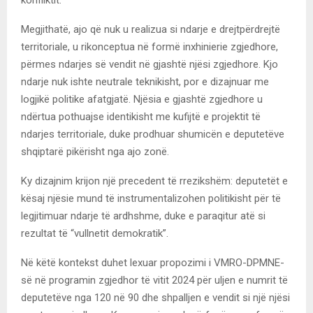
Megjithatë, ajo që nuk u realizua si ndarje e drejtpërdrejtë
territoriale, u rikonceptua në formë inxhinierie zgjedhore,
përmes ndarjes së vendit në gjashtë njësi zgjedhore. Kjo
ndarje nuk ishte neutrale teknikisht, por e dizajnuar me
logjikë politike afatgjatë. Njësia e gjashtë zgjedhore u
ndërtua pothuajse identikisht me kufijtë e projektit të
ndarjes territoriale, duke prodhuar shumicën e deputetëve
shqiptarë pikërisht nga ajo zonë.
Ky dizajnim krijon një precedent të rrezikshëm: deputetët e
kësaj njësie mund të instrumentalizohen politikisht për të
legjitimuar ndarje të ardhshme, duke e paraqitur atë si
rezultat të “vullnetit demokratik”.
Në këtë kontekst duhet lexuar propozimi i VMRO-DPMNE-
së në programin zgjedhor të vitit 2024 për uljen e numrit të
deputetëve nga 120 në 90 dhe shpalljen e vendit si një njësi