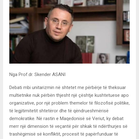
Nga Prof.dr. Skender ASANI
Debati mbi unitarizmin në shtetet me përbërje të theksuar
multietnike nuk përbën thjesht një çështje kushtetuese apo
organizative, por një problem themelor të filozofisë politike,
të legjitimitetit shtetëror dhe të qëndrueshmërisë
demokratike. Në rastin e Maqedonisë së Veriut, ky debat
merr një dimension të veçantë për shkak të ndërthurjes së
trashëgimisë së konfliktit, procesit të papërfunduar të