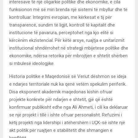
interesave të një oligarkie politike dhe ekonomike, e cila
funksionon më së miri brenda një sistemi të mbyllur dhe të
kontrolluar. Integrimi evropian, me kërkesat e tij për
transparencë, sundim të ligjit, kontroll të kapitalit dhe
institucione të pavarura, perceptohet nga kjo elitë si
kërcënim ekzistencial. Për këtë arsye, ruajtja e unitarizmit
institucional shndërrohet në strategji mbijetese politike dhe
ekonomike, ndërsa retorika për mbrojtjen e shtetit shërben
si mbulesë ideologjike.
Historia politike e Maqedonisë së Veriut dëshmon se ideja
e ndarjes territoriale nuk ka qenë vetëm spekulim periferik.
Disa eksponent akademik maqedonas kishin ofruar
projekte konkrete për ndarjen e shtetit, gjë që është
konfirmuar publikisht edhe nga Ali Ahmeti, i cili ka deklaruar
se një projekt i tillë i ishte ofruar personalisht. Refuzimi i
këtij projekti nga lidershipi i atëhershëm i UÇK-së ishte një
akt politik për ruajtjen e stabilitetit dhe shmangien e
konfliktit.