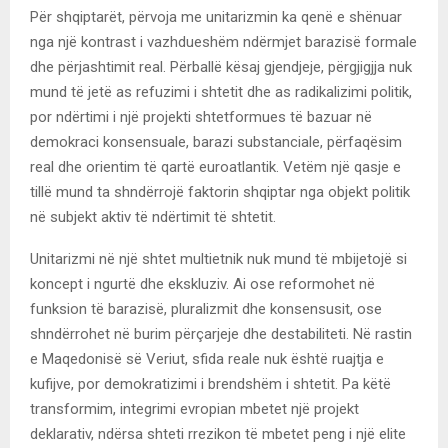
Për shqiptarët, përvoja me unitarizmin ka qenë e shënuar
nga një kontrast i vazhdueshëm ndërmjet barazisë formale
dhe përjashtimit real. Përballë kësaj gjendjeje, përgjigjja nuk
mund të jetë as refuzimi i shtetit dhe as radikalizimi politik,
por ndërtimi i një projekti shtetformues të bazuar në
demokraci konsensuale, barazi substanciale, përfaqësim
real dhe orientim të qartë euroatlantik. Vetëm një qasje e
tillë mund ta shndërrojë faktorin shqiptar nga objekt politik
në subjekt aktiv të ndërtimit të shtetit.
Unitarizmi në një shtet multietnik nuk mund të mbijetojë si
koncept i ngurtë dhe ekskluziv. Ai ose reformohet në
funksion të barazisë, pluralizmit dhe konsensusit, ose
shndërrohet në burim përçarjeje dhe destabiliteti. Në rastin
e Maqedonisë së Veriut, sfida reale nuk është ruajtja e
kufijve, por demokratizimi i brendshëm i shtetit. Pa këtë
transformim, integrimi evropian mbetet një projekt
deklarativ, ndërsa shteti rrezikon të mbetet peng i një elite