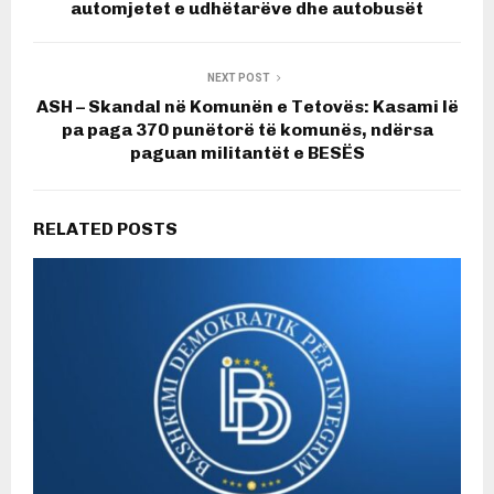
automjetet e udhëtarëve dhe autobusët
NEXT POST
ASH – Skandal në Komunën e Tetovës: Kasami lë
pa paga 370 punëtorë të komunës, ndërsa
paguan militantët e BESËS
RELATED POSTS