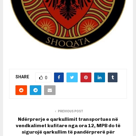
SHARE
0
PREVIOUS POST
Ndërprerje e qarkullimit transportues në
vendkalimet kufitare nga ora 12, MPB do të
sigurojë qarkullim të pandërprerë për