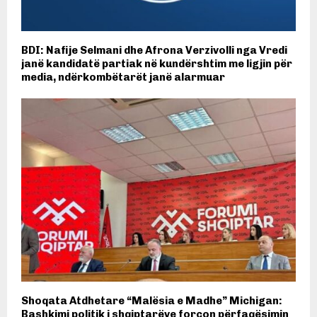
BDI: Nafije Selmani dhe Afrona Verzivolli nga Vredi
janë kandidatë partiak në kundërshtim me ligjin për
media, ndërkombëtarët janë alarmuar
Shoqata Atdhetare “Malësia e Madhe” Michigan:
Bashkimi politik i shqiptarëve forcon përfaqësimin