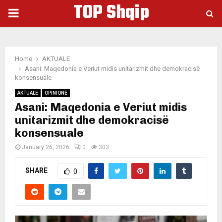
TOP Shqip
PRIMARY
MENU
Home
AKTUALE
Asani: Maqedonia e Veriut midis unitarizmit dhe demokracisë
konsensuale
AKTUALE
OPINIONE
Asani: Maqedonia e Veriut midis
unitarizmit dhe demokracisë
konsensuale
January 26, 2026
0
303
SHARE
0