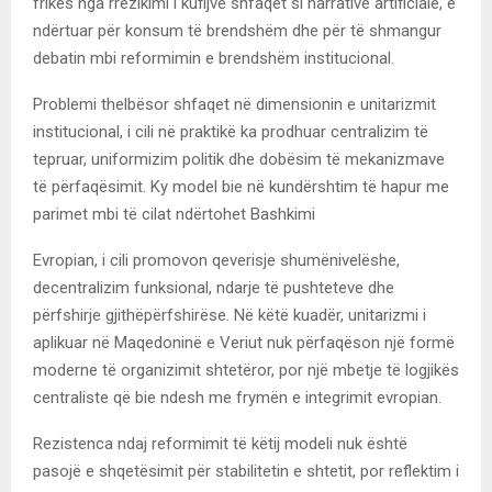
frikës nga rrezikimi i kufijve shfaqet si narrativë artificiale, e
ndërtuar për konsum të brendshëm dhe për të shmangur
debatin mbi reformimin e brendshëm institucional.
Problemi thelbësor shfaqet në dimensionin e unitarizmit
institucional, i cili në praktikë ka prodhuar centralizim të
tepruar, uniformizim politik dhe dobësim të mekanizmave
të përfaqësimit. Ky model bie në kundërshtim të hapur me
parimet mbi të cilat ndërtohet Bashkimi
Evropian, i cili promovon qeverisje shumënivelëshe,
decentralizim funksional, ndarje të pushteteve dhe
përfshirje gjithëpërfshirëse. Në këtë kuadër, unitarizmi i
aplikuar në Maqedoninë e Veriut nuk përfaqëson një formë
moderne të organizimit shtetëror, por një mbetje të logjikës
centraliste që bie ndesh me frymën e integrimit evropian.
Rezistenca ndaj reformimit të këtij modeli nuk është
pasojë e shqetësimit për stabilitetin e shtetit, por reflektim i