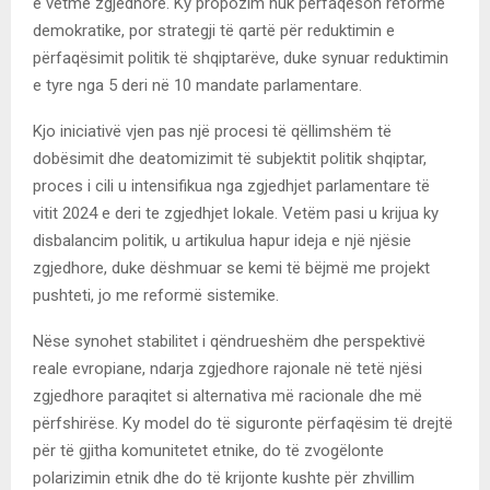
e vetme zgjedhore. Ky propozim nuk përfaqëson reformë
demokratike, por strategji të qartë për reduktimin e
përfaqësimit politik të shqiptarëve, duke synuar reduktimin
e tyre nga 5 deri në 10 mandate parlamentare.
Kjo iniciativë vjen pas një procesi të qëllimshëm të
dobësimit dhe deatomizimit të subjektit politik shqiptar,
proces i cili u intensifikua nga zgjedhjet parlamentare të
vitit 2024 e deri te zgjedhjet lokale. Vetëm pasi u krijua ky
disbalancim politik, u artikulua hapur ideja e një njësie
zgjedhore, duke dëshmuar se kemi të bëjmë me projekt
pushteti, jo me reformë sistemike.
Nëse synohet stabilitet i qëndrueshëm dhe perspektivë
reale evropiane, ndarja zgjedhore rajonale në tetë njësi
zgjedhore paraqitet si alternativa më racionale dhe më
përfshirëse. Ky model do të siguronte përfaqësim të drejtë
për të gjitha komunitetet etnike, do të zvogëlonte
polarizimin etnik dhe do të krijonte kushte për zhvillim