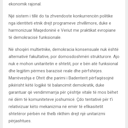
ekonomik rajonal.
Një sistem i tillë do ta zhvendoste konkurrencën politike
nga identiteti etnik drejt programeve zhvillimore, duke e
harmonizuar Maqedoninë e Veriut me praktikat evropiane
të demokracisë funksionale.
Në shoqëri multietnike, demokracia konsensuale nuk është
alternativë fakultative, por domosdoshmëri strukturore. Ajo
nuk e mohon unitaritetin e shtetit, por e bën atë funksional
dhe legjitim përmes barazisë reale dhe përfshirjes.
Marrëveshja e Ohrit dhe parimi i Badenterit përfaqësojnë
pikërisht këtë logjikë të balancimit demokratik, duke
garantuar që vendimmarrja për çështje vitale të mos bëhet
në dëm të komuniteteve joshumicë. Çdo tentativë për t’i
relativizuar këto mekanizma në emër të efikasitetit
shtetëror përbën në thelb rikthim drejt një unitarizmi
përjashtues.