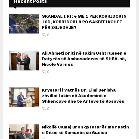
Recent Posts
SKANDAL I RI: 4 ME 1 PËR KORRIDORIN
10D, KORRIDORI 8 PO SAKRIFIKOHET
PËR ZGJEDHJE?
0
Ali Ahmeti priti në takim Ushtruesen e
Detyrës së Ambasadores së SHBA-së,
Nicole Varnes
0
Kryetari i Vatrës Dr. Elmi Berisha
zhvilloi takim në Akademinë e
Shkencave dhe të Arteve të Kosovës
0
Nikollë Camaj uron qytetarët me rastin
e Ditës së Komunës së Gucisë