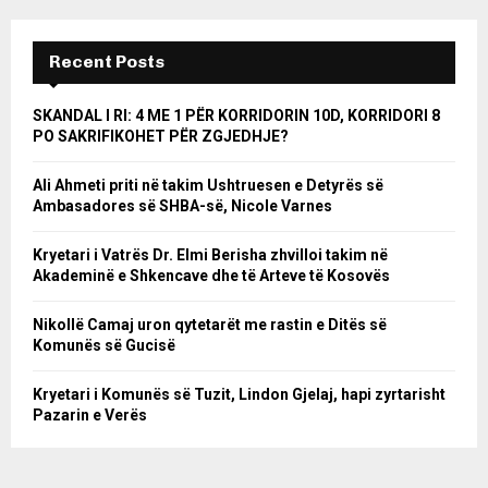
Recent Posts
SKANDAL I RI: 4 ME 1 PËR KORRIDORIN 10D, KORRIDORI 8
PO SAKRIFIKOHET PËR ZGJEDHJE?
Ali Ahmeti priti në takim Ushtruesen e Detyrës së
Ambasadores së SHBA-së, Nicole Varnes
Kryetari i Vatrës Dr. Elmi Berisha zhvilloi takim në
Akademinë e Shkencave dhe të Arteve të Kosovës
Nikollë Camaj uron qytetarët me rastin e Ditës së
Komunës së Gucisë
Kryetari i Komunës së Tuzit, Lindon Gjelaj, hapi zyrtarisht
Pazarin e Verës