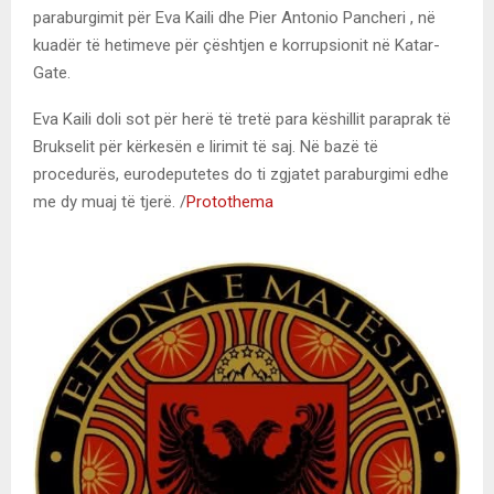
paraburgimit për Eva Kaili dhe Pier Antonio Pancheri , në
kuadër të hetimeve për çështjen e korrupsionit në Katar-
Gate.
Eva Kaili doli sot për herë të tretë para këshillit paraprak të
Brukselit për kërkesën e lirimit të saj. Në bazë të
procedurës, eurodeputetes do ti zgjatet paraburgimi edhe
me dy muaj të tjerë. /
Protothema