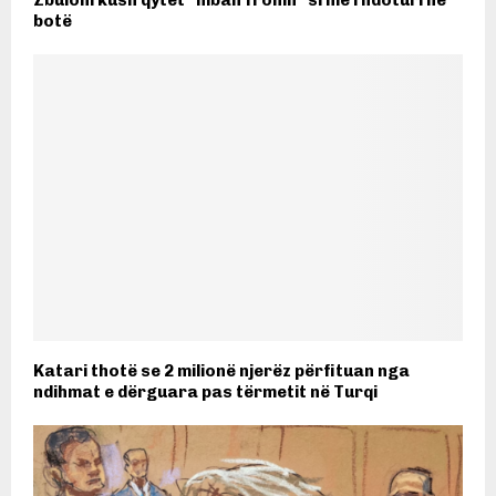
Zbuloni kush qytet “mban fronin” si më i ndoturi në
botë
Katari thotë se 2 milionë njerëz përfituan nga
ndihmat e dërguara pas tërmetit në Turqi