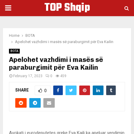
TOP Shqip
PRIMARY
MENU
Home
BOTA
Apelohet vazhdimi i masës së paraburgimit për Eva Kailin
BOTA
Apelohet vazhdimi i masës së
paraburgimit për Eva Kailin
February 17, 2023
0
459
SHARE
0
Avokati i eurodeputetes greke Eva Kaili ka apeluar vendimin