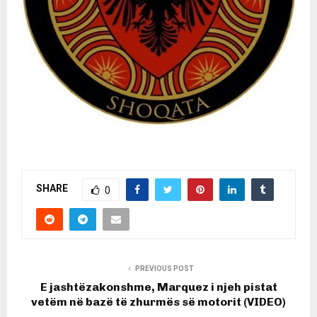
SHARE
0
PREVIOUS POST
E jashtëzakonshme, Marquez i njeh pistat
vetëm në bazë të zhurmës së motorit (VIDEO)