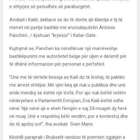
e shtyrjes së periudhës së paraburgimit.
Avokati i Kailit, deklaroi se do të donte që klientja e tij të
merret në pyetje bashkë me erurodeputetin Antonio
Pancheri , i dyshuari “kryesor” i Katar-Gate .
Kujtojmë se, Pancheri ka nënshkruar një marrëveshje
bashkëpunimi me autoritetet belge për uljen e dënimit për
të dhënë informacion për personat e përfshirë.
“Unë me të vërtetë besoja se Kaili do të lirohej, të paktën
me arrest shtëpie. Më vjen keq që nuk u publikua dhe unë
ende mendoj se është një trofe. Por ajo nuk është vetëm
nënkryetare e Parlamentit Evropian, Eva Kaili është edhe
nënë. Një nënë që e sheh fëmijën e saj 24 muajsh dy herë
në muaj. Unë e respektoj këtë vendim, por e kontestoj dhe
do të apeloj sot”, tha avokati Sven Marie.
Këshilli paraprak i Brukselit vendosi të premten zgjatjen e