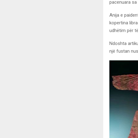
pacenuara sa d
Anija e paiden
kopertina libr
udhëtim për të 
Ndoshta artiku
një fustan nus