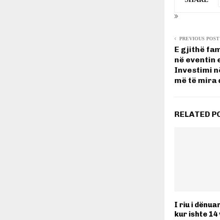
PREVIOUS POST
E gjithë fa
në eventin 
Investimi n
më të mira
RELATED P
I riu i dënua
kur ishte 14 