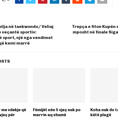
milja në taekwondo/ Veliaj
Trepça e fiton Kupën 
e veçantë sportiv:
mposht në finale Siga
ë sport, një nga vendimet
 që kemi marrë
OSTS
r me vdekje që
Fëmijët nën 5 vjeç nuk po
Koha nuk do t
vjeç për
marrin aq shumë
këtë plagë