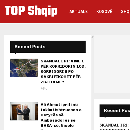
TOP Shqip
AKTUALE
KOSOVË
SHQ
Recent Posts
SKANDAL I RI: 4 ME 1
PËR KORRIDORIN 10D,
KORRIDORI 8 PO
SAKRIFIKOHET PËR
ZGJEDHJE?
0
Ali Ahmeti priti në
takim Ushtruesen e
Recent Pos
Detyrës së
Ambasadores së
SHBA-së, Nicole
SKANDAL I RI: