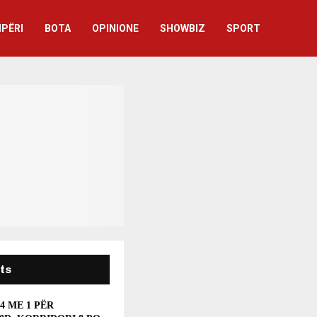
IPËRI
BOTA
OPINIONE
SHOWBIZ
SPORT
ts
 4 ME 1 PËR