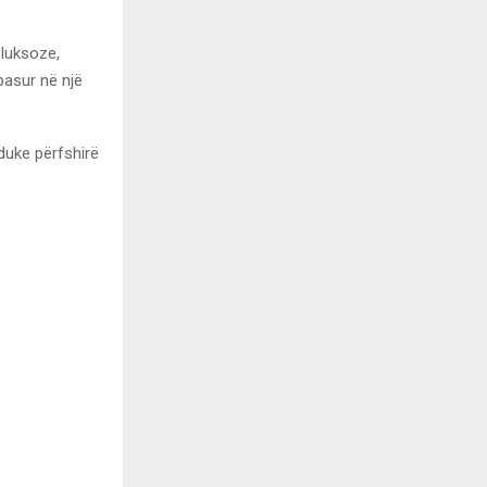
 luksoze,
 pasur në një
duke përfshirë