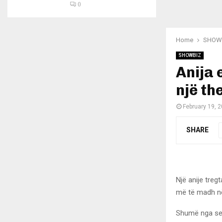
0
Home
SHOW
SHOWBIZ
Anija 
një th
February 19, 
SHARE
Një anije treg
më të madh në 
Shumë nga sen