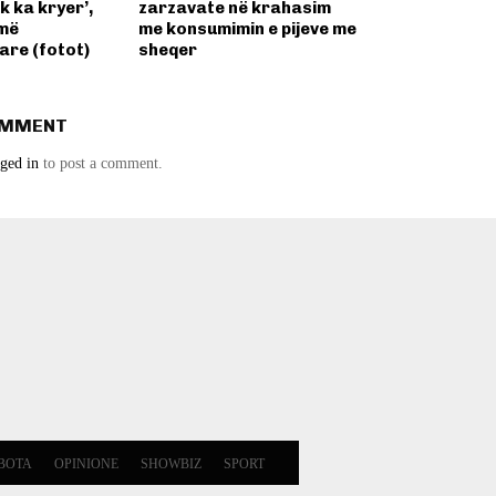
k ka kryer’,
zarzavate në krahasim
hmë
me konsumimin e pijeve me
re (fotot)
sheqer
OMMENT
ged in
to post a comment.
BOTA
OPINIONE
SHOWBIZ
SPORT