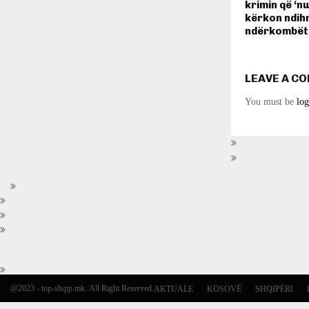
krimin që ‘nu
kërkon ndi
ndërkombëta
LEAVE A C
You must be
log
@2023 - top-shqip.mk. All Right Reserved.
AKTUALE
KOSOVË
SHQIPËRI