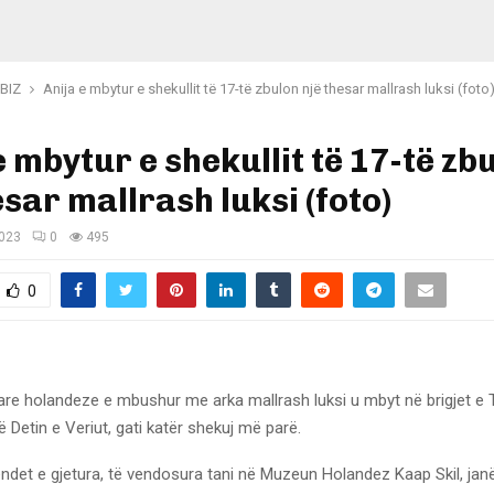
BIZ
Anija e mbytur e shekullit të 17-të zbulon një thesar mallrash luksi (foto
e mbytur e shekullit të 17-të zb
esar mallrash luksi (foto)
2023
0
495
0
tare holandeze e mbushur me arka mallrash luksi u mbyt në brigjet e Te
Detin e Veriut, gati katër shekuj më parë.
det e gjetura, të vendosura tani në Muzeun Holandez Kaap Skil, jan