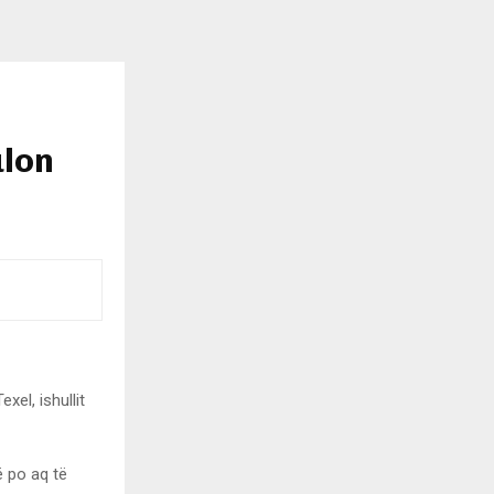
)
ulon
xel, ishullit
ë po aq të