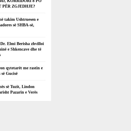
0D, KORRIDORI 8 PO
 PËR ZGJEDHJE?
 në takim Ushtruesen e
adores së SHBA-së,
 Dr. Elmi Berisha zhvilloi
inë e Shkencave dhe të
s
on qytetarët me rastin e
 së Gucisë
ës së Tuzit, Lindon
arisht Pazarin e Verës