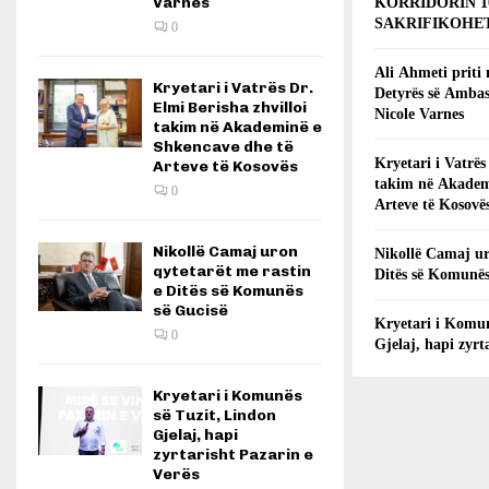
Varnes
KORRIDORIN 1
SAKRIFIKOHET
0
Ali Ahmeti priti
Kryetari i Vatrës Dr.
Detyrës së Ambas
Elmi Berisha zhvilloi
Nicole Varnes
takim në Akademinë e
Shkencave dhe të
Kryetari i Vatrës
Arteve të Kosovës
takim në Akadem
0
Arteve të Kosovë
Nikollë Camaj uron
Nikollë Camaj ur
qytetarët me rastin
Ditës së Komunës
e Ditës së Komunës
së Gucisë
Kryetari i Komun
0
Gjelaj, hapi zyrt
Kryetari i Komunës
së Tuzit, Lindon
Gjelaj, hapi
zyrtarisht Pazarin e
Verës