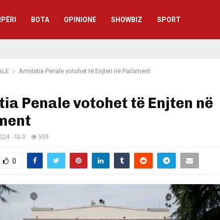
IPËRI
BOTA
OPINIONE
SHOWBIZ
SPORT
ALE
Amnistia Penale votohet të Enjten në Parlament
ia Penale votohet të Enjten në
ment
2024
0
559
0