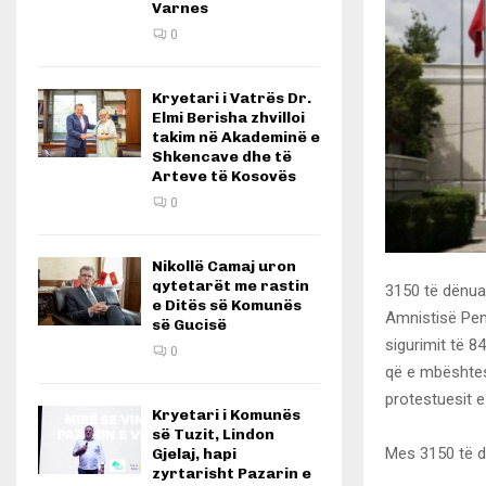
Varnes
0
Kryetari i Vatrës Dr.
Elmi Berisha zhvilloi
takim në Akademinë e
Shkencave dhe të
Arteve të Kosovës
0
Nikollë Camaj uron
qytetarët me rastin
3150 të dënuar
e Ditës së Komunës
Amnistisë Pen
së Gucisë
sigurimit të 8
0
që e mbështes
protestuesit e
Kryetari i Komunës
së Tuzit, Lindon
Mes 3150 të dë
Gjelaj, hapi
zyrtarisht Pazarin e