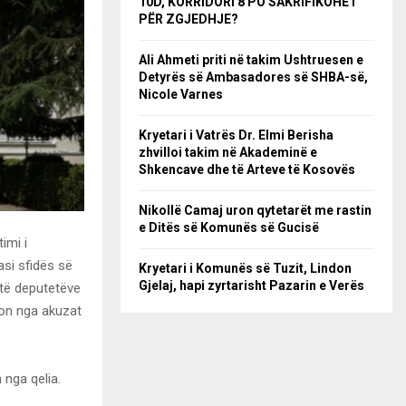
10D, KORRIDORI 8 PO SAKRIFIKOHET
PËR ZGJEDHJE?
Ali Ahmeti priti në takim Ushtruesen e
Detyrës së Ambasadores së SHBA-së,
Nicole Varnes
Kryetari i Vatrës Dr. Elmi Berisha
zhvilloi takim në Akademinë e
Shkencave dhe të Arteve të Kosovës
Nikollë Camaj uron qytetarët me rastin
e Ditës së Komunës së Gucisë
imi i
si sfidës së
Kryetari i Komunës së Tuzit, Lindon
Gjelaj, hapi zyrtarisht Pazarin e Verës
 të deputetëve
ron nga akuzat
 nga qelia.