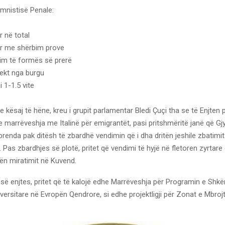
Amnistisë Penale:
 në total
r me shërbim prove
m të formës së prerë
rekt nga burgu
 1-1.5 vite
 kësaj të hëne, kreu i grupit parlamentar Bledi Çuçi tha se të Enjten pr
 marrëveshja me Italinë për emigrantët, pasi pritshmëritë janë që Gj
renda pak ditësh të zbardhë vendimin që i dha dritën jeshile zbatimit
 Pas zbardhjes së plotë, pritet që vendimi të hyjë në fletoren zyrtare
gën miratimit në Kuvend.
së enjtes, pritet që të kalojë edhe Marrëveshja për Programin e Shkë
ersitare në Evropën Qendrore, si edhe projektligji për Zonat e Mbrojt