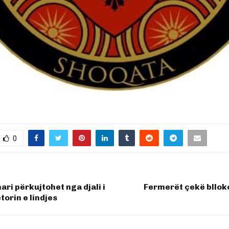
0
ri përkujtohet nga djali i
Fermerët çekë bllok
etorin e lindjes