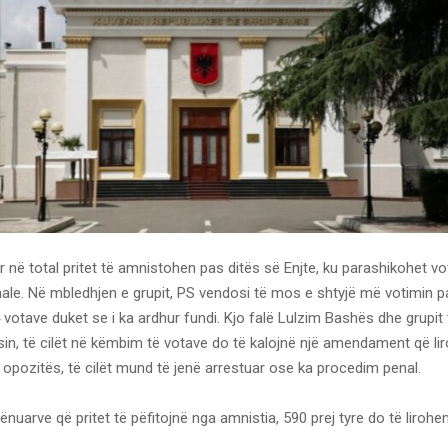
 në total pritet të amnistohen pas ditës së Enjte, ku parashikohet vot
ale. Në mbledhjen e grupit, PS vendosi të mos e shtyjë më votimin pa
4 votave duket se i ka ardhur fundi. Kjo falë Lulzim Bashës dhe grupit
in, të cilët në këmbim të votave do të kalojnë një amendament që li
 opozitës, të cilët mund të jenë arrestuar ose ka procedim penal.
nuarve që pritet të pëfitojnë nga amnistia, 590 prej tyre do të lirohen