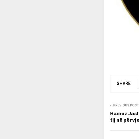
SHARE
PREVIOUS POST
Hamëz Jasha
tij në përvj