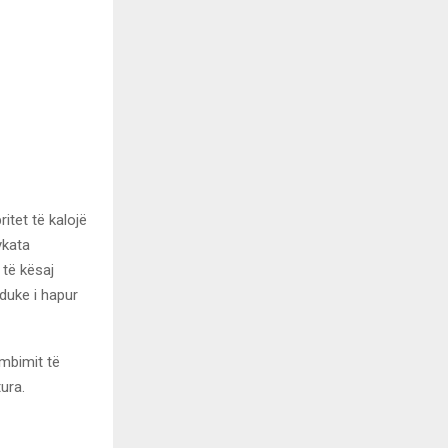
itet të kalojë
ykata
 të kësaj
 duke i hapur
mbimit të
ura.