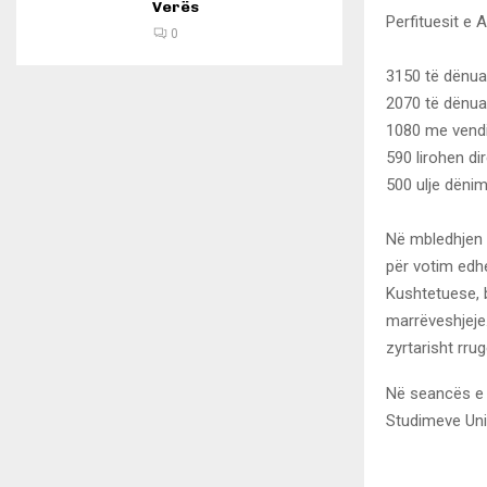
Verës
Perfituesit e 
0
3150 të dënuar
2070 të dënua
1080 me vendi
590 lirohen di
500 ulje dënimi
Në mbledhjen e
për votim edhe
Kushtetuese, b
marrëveshjeje.
zyrtarisht rru
Në seancës e 
Studimeve Univ