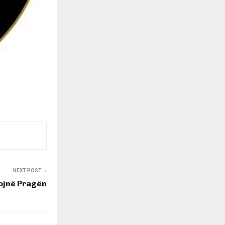
NEXT POST
ojnë Pragën