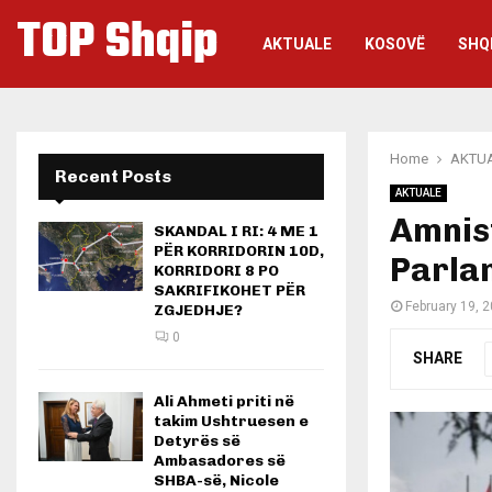
TOP Shqip
AKTUALE
KOSOVË
SHQ
Home
AKTU
Recent Posts
AKTUALE
Amnist
SKANDAL I RI: 4 ME 1
PËR KORRIDORIN 10D,
Parla
KORRIDORI 8 PO
SAKRIFIKOHET PËR
February 19, 
ZGJEDHJE?
0
SHARE
Ali Ahmeti priti në
takim Ushtruesen e
Detyrës së
Ambasadores së
SHBA-së, Nicole