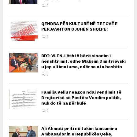
0
QENDRA PËR KULTURË NË TETOVË E
PËRJASHTON GJUHËN SHQIPE!
0
BDI: VLEN-i është bërë sinonim i
nënshtrimit, edhe Maksim Dimitrievski
u jep ultimatume, ndërsa ata heshtin
0
Familja Veliu reagon ndaj vendimit të
Drejtorisë së Postës: Vendim politik,
nuk do të na përkulë
0
Ali Ahmeti priti në takim lamtumire
Ambasadorin e Republikës Çeke,