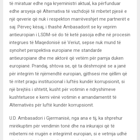
të miratuar edhe nga kryeministri aktual, ka përfunduar
edhe arsyeja që Alternativa të vazhdojë të mbetet pjesë e
një qeverie që nuk i respekton marrëveshjet me partnerët e
saj. Përveç kësaj, i thashë Ambasadorit se ky veprim
antieuropian i LSDM-së do të ketë pasoja edhe në procesin
integrues të Maqedonisë së Veriut, sepse nuk mund të
synohet perspektiva europiane me standarde
antieuropiane dhe me aktorë që vetëm për pamja duken
europianë. Prandaj, shtova se, që ta dëshmojnë se a janë
për integrim të njëmendtë europian, gjithsesi me qëllim që
të rritet pragu institucional i luftës kundër korrupsionit, si
një brejtës i shtetit, kusht për votimin e ndryshimeve
kushtetuese e kemi vënë votimin e amandamentit të
Alternativës për luftë kundër korrupsionit.
U.D. Ambasadori i Gjermanisë, nga ana e tij, ka shprehur
mirëkuptim për vendimin tonë dhe na inkurajoi që të
mbetemi në rrugën e integrimit europian, si e vetmja udhë