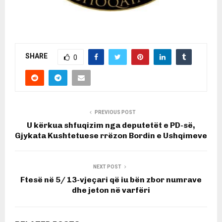
SHARE
0
PREVIOUS POST
U kërkua shfuqizim nga deputetët e PD-së,
Gjykata Kushtetuese rrëzon Bordin e Ushqimeve
NEXT POST
Ftesë në 5/ 13-vjeçari që iu bën zbor numrave
dhe jeton në varfëri