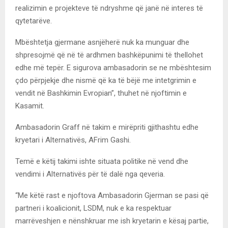
realizimin e projekteve të ndryshme që janë në interes të
qytetarëve.
Mbështetja gjermane asnjëherë nuk ka munguar dhe
shpresojmë që në të ardhmen bashkëpunimi të thellohet
edhe më tepër. E sigurova ambasadorin se ne mbështesim
çdo përpjekje dhe nismë që ka të bëjë me intetgrimin e
vendit në Bashkimin Evropian”, thuhet në njoftimin e
Kasamit.
Ambasadorin Graff në takim e mirëpriti gjithashtu edhe
kryetari i Alternativës, AFrim Gashi.
Temë e këtij takimi ishte situata politike në vend dhe
vendimi i Alternativës për të dalë nga qeveria.
“Me këtë rast e njoftova Ambasadorin Gjerman se pasi që
partneri i koalicionit, LSDM, nuk e ka respektuar
marrëveshjen e nënshkruar me ish kryetarin e kësaj partie,