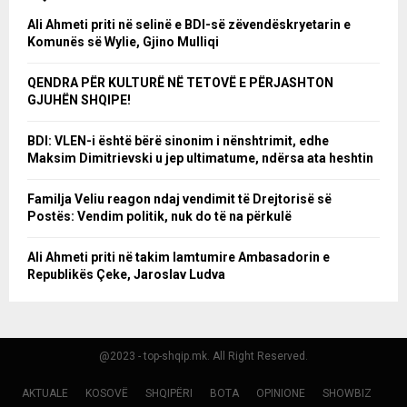
Ali Ahmeti priti në selinë e BDI-së zëvendëskryetarin e
Komunës së Wylie, Gjino Mulliqi
QENDRA PËR KULTURË NË TETOVË E PËRJASHTON
GJUHËN SHQIPE!
BDI: VLEN-i është bërë sinonim i nënshtrimit, edhe
Maksim Dimitrievski u jep ultimatume, ndërsa ata heshtin
Familja Veliu reagon ndaj vendimit të Drejtorisë së
Postës: Vendim politik, nuk do të na përkulë
Ali Ahmeti priti në takim lamtumire Ambasadorin e
Republikës Çeke, Jaroslav Ludva
@2023 - top-shqip.mk. All Right Reserved.
AKTUALE
KOSOVË
SHQIPËRI
BOTA
OPINIONE
SHOWBIZ