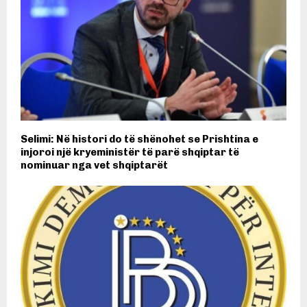
Selimi: Në histori do të shënohet se Prishtina e
injoroi një kryeministër të parë shqiptar të
nominuar nga vet shqiptarët