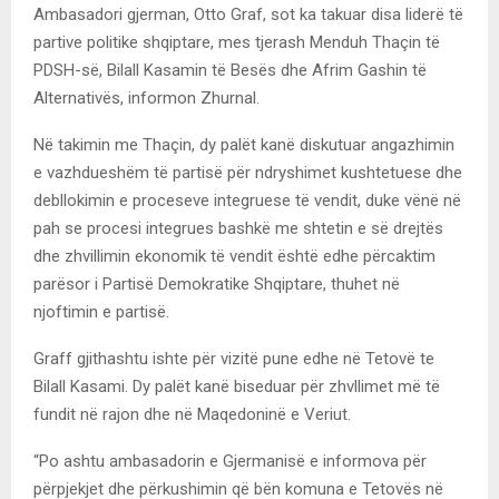
Ambasadori gjerman, Otto Graf, sot ka takuar disa liderë të
partive politike shqiptare, mes tjerash Menduh Thaçin të
PDSH-së, Bilall Kasamin të Besës dhe Afrim Gashin të
Alternativës, informon Zhurnal.
Në takimin me Thaçin, dy palët kanë diskutuar angazhimin
e vazhdueshëm të partisë për ndryshimet kushtetuese dhe
debllokimin e proceseve integruese të vendit, duke vënë në
pah se procesi integrues bashkë me shtetin e së drejtës
dhe zhvillimin ekonomik të vendit është edhe përcaktim
parësor i Partisë Demokratike Shqiptare, thuhet në
njoftimin e partisë.
Graff gjithashtu ishte për vizitë pune edhe në Tetovë te
Bilall Kasami. Dy palët kanë biseduar për zhvllimet më të
fundit në rajon dhe në Maqedoninë e Veriut.
“Po ashtu ambasadorin e Gjermanisë e informova për
përpjekjet dhe përkushimin që bën komuna e Tetovës në