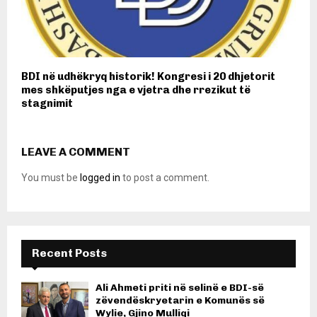
BDI në udhëkryq historik! Kongresi i 20 dhjetorit
mes shkëputjes nga e vjetra dhe rrezikut të
stagnimit
LEAVE A COMMENT
You must be
logged in
to post a comment.
Recent Posts
Ali Ahmeti priti në selinë e BDI-së
zëvendëskryetarin e Komunës së
Wylie, Gjino Mulliqi