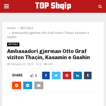
TOP Shqip
PRIMARY
MENU
Home
AKTUALE
Ambasadori gjerman Otto Graf viziton Thaçin, Kasamin e
Gashin
AKTUALE
Ambasadori gjerman Otto Graf
viziton Thaçin, Kasamin e Gashin
February 22, 2023
0
543
SHARE
0