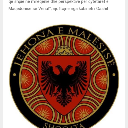
që shpie në mirëqenie dhe perspektivë për qytetarët e
Maqedonisë së Veriut”, njoftojnë nga kabineti i Gashit.