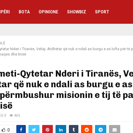
IPËRI
BOTA
OPINIONE
SHOWBIZ
SPORT
ALE
tetar Nderi i Tiranës, Veliaj: Atdhetar që nuk e ndali as burgu e as lufta për t
 paqes dhe lirisë
meti-Qytetar Nderi i Tiranës, Ve
ar që nuk e ndali as burgu e as
 përmbushur misionin e tij të p
risë
0
465
0