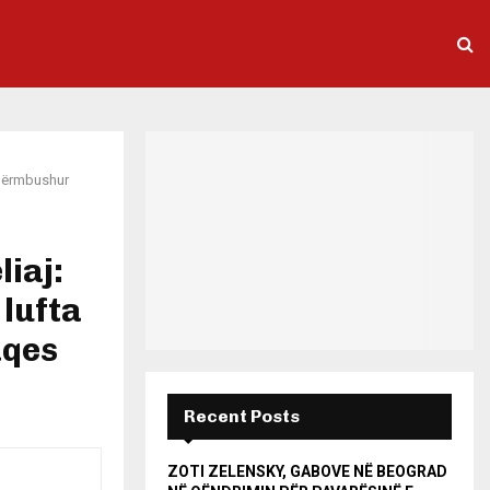
ë përmbushur
liaj:
 lufta
aqes
Recent Posts
ZOTI ZELENSKY, GABOVE NË BEOGRAD