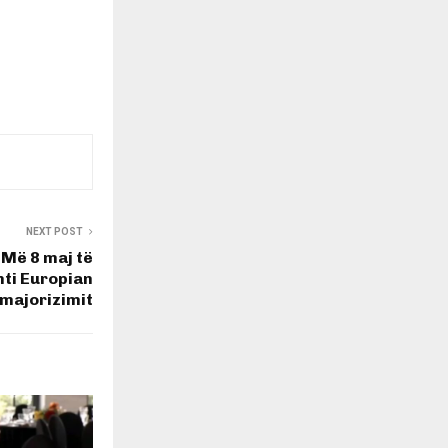
NEXT POST
 Më 8 maj të
ti Europian
 majorizimit