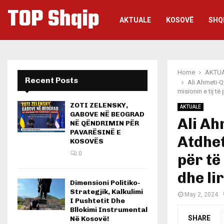
TOP Shqip
AKTUALE
KOSOVË
SHQ
Home
AKTU
Recent Posts
Ali Ahmeti-Qy
misionin e tij të
ZOTI ZELENSKY,
AKTUALE
GABOVE NË BEOGRAD
Ali Ah
NË QËNDRIMIN PËR
PAVARËSINË E
Atdhet
KOSOVËS
0
për të
dhe li
Dimensioni Politiko-
Strategjik, Kalkulimi
May 2, 2024
I Pushtetit Dhe
Bllokimi Instrumental
SHARE
Në Kosovë!