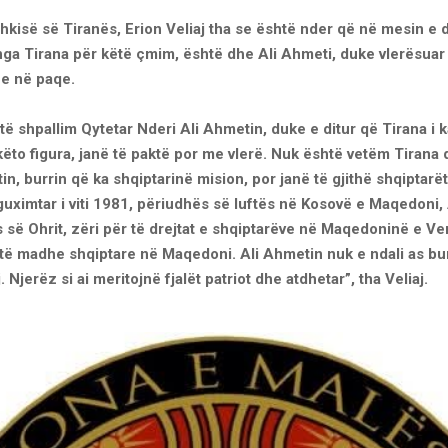
shkisë së Tiranës, Erion Veliaj tha se është nder që në mesin e 
nga Tirana për këtë çmim, është dhe Ali Ahmeti, duke vlerësuar 
dhe në paqe.
të shpallim Qytetar Nderi Ali Ahmetin, duke e ditur që Tirana i 
këto figura, janë të paktë por me vlerë. Nuk është vetëm Tirana
in, burrin që ka shqiptarinë mision, por janë të gjithë shqiptarët
 guximtar i viti 1981, përiudhës së luftës në Kosovë e Maqedoni, 
së Ohrit, zëri për të drejtat e shqiptarëve në Maqedoninë e Ver
 të madhe shqiptare në Maqedoni. Ali Ahmetin nuk e ndali as bur
j. Njerëz si ai meritojnë fjalët patriot dhe atdhetar”, tha Veliaj.