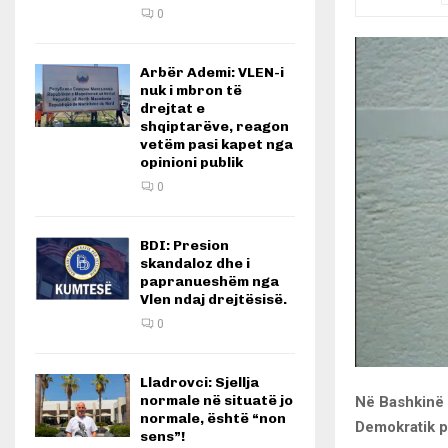
0
Arbër Ademi: VLEN-i
nuk i mbron të
drejtat e
shqiptarëve, reagon
vetëm pasi kapet nga
opinioni publik
0
BDI: Presion
skandaloz dhe i
papranueshëm nga
Vlen ndaj drejtësisë.
0
Lladrovci: Sjellja
normale në situatë jo
Në Bashkinë 
normale, është “non
Demokratik pë
sens”!