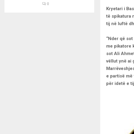
0
Kryetari i Ba
të spikatura 
tij në luftë 
“Nder që sot 
me pikatore 
sot Ali Ahmet
vëllut ynë ai
Marrëveshjes 
e partisë më
për idetë e ti