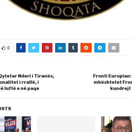
0
Qytetar Nderi i Tiranës,
Fronti Europian:
alitet i rrallë, i
mbështetet Fron
 luftë e në paqe
kundrejt
OSTS