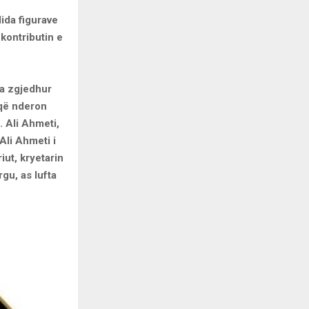
dida figurave
kontributin e
ka zgjedhur
 që nderon
. Ali Ahmeti,
Ali Ahmeti i
iut, kryetarin
gu, as lufta