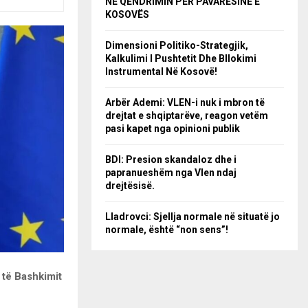
NË QËNDRIMIN PËR PAVARËSINË E
KOSOVËS
Dimensioni Politiko-Strategjik,
Kalkulimi I Pushtetit Dhe Bllokimi
Instrumental Në Kosovë!
Arbër Ademi: VLEN-i nuk i mbron të
drejtat e shqiptarëve, reagon vetëm
pasi kapet nga opinioni publik
BDI: Presion skandaloz dhe i
papranueshëm nga Vlen ndaj
drejtësisë.
Lladrovci: Sjellja normale në situatë jo
normale, është “non sens”!
 të Bashkimit