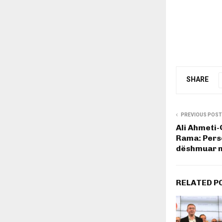
SHARE
PREVIOUS POST
Ali Ahmeti-
Rama: Person
dëshmuar në
RELATED P