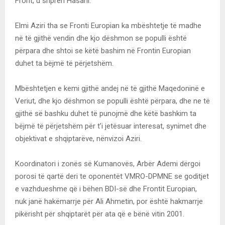
Front, u shpreh Hasani.
Elmi Aziri tha se Fronti Europian ka mbështetje të madhe
në të gjithë vendin dhe kjo dëshmon se populli është
përpara dhe shtoi se këtë bashim në Frontin Europian
duhet ta bëjmë të përjetshëm.
Mbështetjen e kemi gjithë andej në të gjithë Maqedoninë e
Veriut, dhe kjo dëshmon se populli është përpara, dhe ne të
gjithë së bashku duhet të punojmë dhe këtë bashkim ta
bëjmë të përjetshëm për t’i jetësuar interesat, synimet dhe
objektivat e shqiptarëve, nënvizoi Aziri.
Koordinatori i zonës së Kumanovës, Arbër Ademi dërgoi
porosi të qartë deri te oponentët VMRO-DPMNE se goditjet
e vazhdueshme që i bëhen BDI-së dhe Frontit Europian,
nuk janë hakëmarrje për Ali Ahmetin, por është hakmarrje
pikërisht për shqiptarët për ata që e bënë vitin 2001.