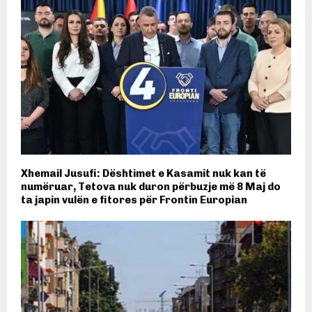
Xhemail Jusufi: Dështimet e Kasamit nuk kan të
numëruar, Tetova nuk duron përbuzje më 8 Maj do
ta japin vulën e fitores për Frontin Europian