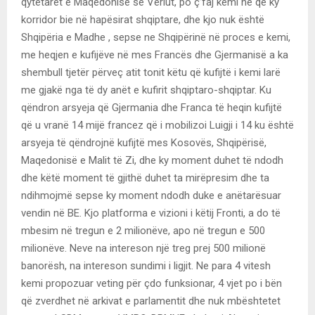
qytetarët e Maqedonisë së Veriut, po ç’faj kemi ne që ky
korridor bie në hapësirat shqiptare, dhe kjo nuk është
Shqipëria e Madhe , sepse ne Shqipërinë në proces e kemi,
me heqjen e kufijëve në mes Francës dhe Gjermanisë a ka
shembull tjetër përveç atit tonit këtu që kufijtë i kemi larë
me gjakë nga të dy anët e kufirit shqiptaro-shqiptar. Ku
qëndron arsyeja që Gjermania dhe Franca të heqin kufijtë
që u vranë 14 mijë francez që i mobilizoi Luigji i 14 ku është
arsyeja të qëndrojnë kufijtë mes Kosovës, Shqipërisë,
Maqedonisë e Malit të Zi, dhe ky moment duhet të ndodh
dhe këtë moment të gjithë duhet ta mirëpresim dhe ta
ndihmojmë sepse ky moment ndodh duke e anëtarësuar
vendin në BE. Kjo platforma e vizioni i këtij Fronti, a do të
mbesim në tregun e 2 milionëve, apo në tregun e 500
milionëve. Neve na intereson një treg prej 500 milionë
banorësh, na intereson sundimi i ligjit. Ne para 4 vitesh
kemi propozuar veting për çdo funksionar, 4 vjet po i bën
që zverdhet në arkivat e parlamentit dhe nuk mbështetet