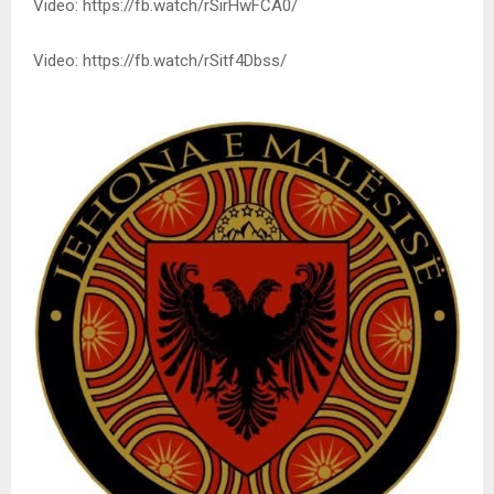
Video: https://fb.watch/rSirHwFCA0/
Video: https://fb.watch/rSitf4Dbss/