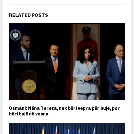
RELATED POSTS
Osmani: Nëna Tereza, nuk bëri vepra për bujë, por
bëri bujë në vepra