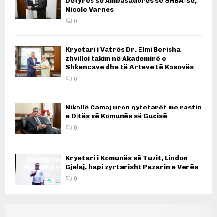
Detyrës së Ambasadores së SHBA-së,
Nicole Varnes
0
Kryetari i Vatrës Dr. Elmi Berisha
zhvilloi takim në Akademinë e
Shkencave dhe të Arteve të Kosovës
0
Nikollë Camaj uron qytetarët me rastin
e Ditës së Komunës së Gucisë
0
Kryetari i Komunës së Tuzit, Lindon
Gjelaj, hapi zyrtarisht Pazarin e Verës
0