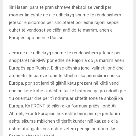
Ilir Hasani para të pranishmëve theksoi se vendi për
momentin është në një udhëkryq shumë të rëndësishëm
jetësor e sidomos për shqiptarët por edhe rajoni sepse
duhet të vendoset se cilën anë do të marrim, anën e
Europës apo anën e Rusisë.
Jemi në një udhëkryq shumë të rëndësishëm jetësor për
shqiptarët në RMV por edhe në Rajon a do ja marrim anën
Europës apo Rusisë. E di se dëshira jonë, vullneti jonë dhe
amaneti i të parëve tonë të kthehmi ka perëndimi dhe ka
Europa, por sot jemi të gjithë këtu prezent në këtë vend
dhe në këtë kohë si dëshmitar të historisë që po ndodh për
t’u orientuar dhe për t’i ndihmuar shtetit tonë të shkojë ka
Europa. Ky FRONT të cilën e ka formuar prijësi jonë Ali
Ahmeti, Fronti Europian nuk është bërë për një përdorim
ashtu sikurse mblidhen të tjerët kundër një kauze e cila
është afat gjate, nuk është vetëm për një përdorim ky