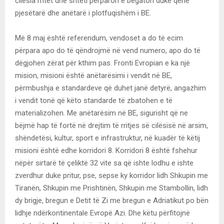
cilësia rritet dhe shteti përparon e begaton duke qenë
pjesëtarë dhe anëtarë i plotfuqishëm i BE.
Më 8 maj është referendum, vendoset a do të ecim
përpara apo do të qëndrojmë në vend numero, apo do të
dëgjohen zërat për kthim pas. Fronti Evropian e ka një
mision, misioni është anëtarësimi i vendit në BE,
përmbushja e standardeve që duhet janë detyrë, angazhim
i vendit tonë që këto standarde të zbatohen e të
materializohen. Me anëtarësim në BE, sigurisht që ne
bëjmë hap të fortë në drejtim të rritjes së cilësisë në arsim,
shëndetësi, kultur, sport e infrastruktur, në kuadër të këtij
misioni është edhe korridori 8. Korridori 8 është fshehur
nëpër sirtarë të çeliktë 32 vite sa që ishte lodhu e ishte
zverdhur duke pritur, pse, sepse ky korridor lidh Shkupin me
Tiranën, Shkupin me Prishtinën, Shkupin me Stambollin, lidh
dy brigje, bregun e Detit të Zi me bregun e Adriatikut po bën
lidhje ndërkontinentale Evropë Azi. Dhe këtu përfitojnë