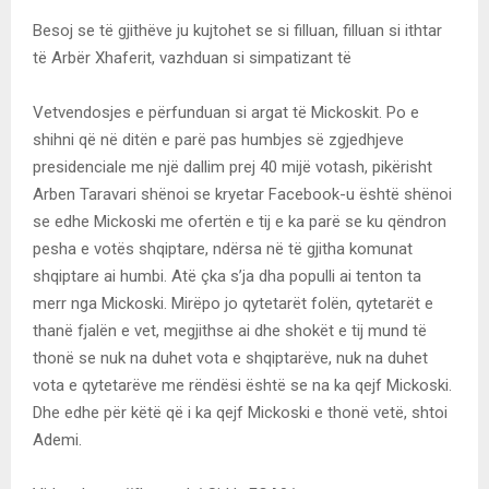
Besoj se të gjithëve ju kujtohet se si filluan, filluan si ithtar
të Arbër Xhaferit, vazhduan si simpatizant të
Vetvendosjes e përfunduan si argat të Mickoskit. Po e
shihni që në ditën e parë pas humbjes së zgjedhjeve
presidenciale me një dallim prej 40 mijë votash, pikërisht
Arben Taravari shënoi se kryetar Facebook-u është shënoi
se edhe Mickoski me ofertën e tij e ka parë se ku qëndron
pesha e votës shqiptare, ndërsa në të gjitha komunat
shqiptare ai humbi. Atë çka s’ja dha populli ai tenton ta
merr nga Mickoski. Mirëpo jo qytetarët folën, qytetarët e
thanë fjalën e vet, megjithse ai dhe shokët e tij mund të
thonë se nuk na duhet vota e shqiptarëve, nuk na duhet
vota e qytetarëve me rëndësi është se na ka qejf Mickoski.
Dhe edhe për këtë që i ka qejf Mickoski e thonë vetë, shtoi
Ademi.