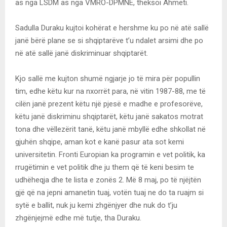
as nga LSDM as nga VMRO-DPMNE, theksoi Ahmeti.
Sadulla Duraku kujtoi kohërat e hershme ku po në atë sallë
janë bërë plane se si shqiptarëve t’u ndalet arsimi dhe po
në atë sallë janë diskriminuar shqiptarët.
Kjo sallë me kujton shumë ngjarje jo të mira për popullin
tim, edhe këtu kur na nxorrët para, në vitin 1987-88, me të
cilën janë prezent këtu një pjesë e madhe e profesorëve,
këtu janë diskriminu shqiptarët, këtu janë sakatos motrat
tona dhe vëllezërit tanë, këtu janë mbyllë edhe shkollat në
gjuhën shqipe, aman kot e kanë pasur ata sot kemi
universitetin. Fronti Europian ka programin e vet politik, ka
rrugëtimin e vet politik dhe ju them që të keni besim te
udhëheqja dhe te lista e zonës 2. Më 8 maj, po të njëjtën
gjë që na jepni amanetin tuaj, votën tuaj ne do ta ruajm si
sytë e ballit, nuk ju kemi zhgënjyer dhe nuk do t’ju
zhgënjejmë edhe më tutje, tha Duraku.