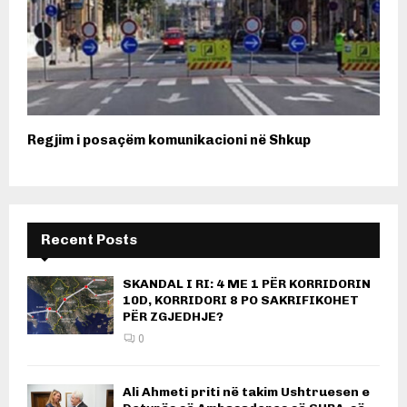
Regjim i posaçëm komunikacioni në Shkup
Recent Posts
SKANDAL I RI: 4 ME 1 PËR KORRIDORIN
10D, KORRIDORI 8 PO SAKRIFIKOHET
PËR ZGJEDHJE?
0
Ali Ahmeti priti në takim Ushtruesen e