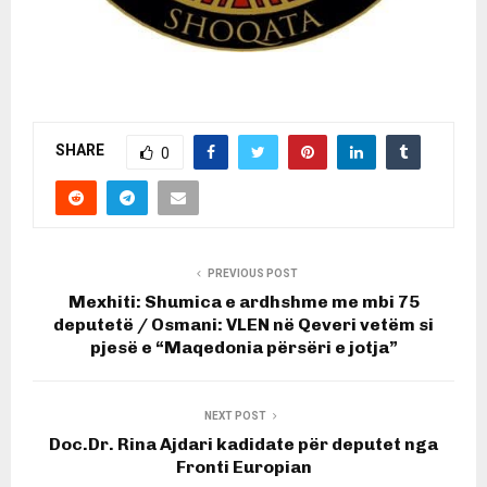
SHARE
0
PREVIOUS POST
Mexhiti: Shumica e ardhshme me mbi 75
deputetë / Osmani: VLEN në Qeveri vetëm si
pjesë e “Maqedonia përsëri e jotja”
NEXT POST
Doc.Dr. Rina Ajdari kadidate për deputet nga
Fronti Europian