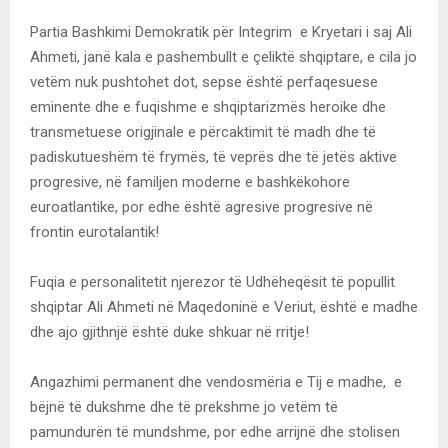
Partia Bashkimi Demokratik për Integrim e Kryetari i saj Ali
Ahmeti, janë kala e pashembullt e çeliktë shqiptare, e cila jo
vetëm nuk pushtohet dot, sepse është perfaqesuese
eminente dhe e fuqishme e shqiptarizmës heroike dhe
transmetuese origjinale e përcaktimit të madh dhe të
padiskutueshëm të frymës, të veprës dhe të jetës aktive
progresive, në familjen moderne e bashkëkohore
euroatlantike, por edhe është agresive progresive në
frontin eurotalantik!
Fuqia e personalitetit njerezor të Udhëheqësit të popullit
shqiptar Ali Ahmeti në Maqedoninë e Veriut, është e madhe
dhe ajo gjithnjë është duke shkuar në rritje!
Angazhimi permanent dhe vendosmëria e Tij e madhe, e
bëjnë të dukshme dhe të prekshme jo vetëm të
pamundurën të mundshme, por edhe arrijnë dhe stolisen