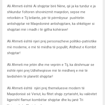
Ali Ahmeti është Ai shqiptar birë Nëne, që ja ka tundur e ja
shkundur foltoren shovinizmit maqedon, sepse me
retorikën e Tij brilante, për të përmbysur pushtetin
antishqiptar në Maqedoninë antishqiptare, ka shkëlqyer si
shqiptari më i madh i të gjitha kohërave!
Ali Ahmeti është njeri prej personazheve politiko-patriotike
më moderne, e më të mëdha të popullit, Atdheut e Kombit
shqiptar!
Ali Ahmeti me jetën dhe me veprën e Tij, ka dëshmuar se
është njëri prej Udhëheqësve më të mëdhenj e më të
lavdishëm të planetit shqiptar!
Ali Ahmeti është njëri prej themeluesve modern të
Maqedonisë së Veriut, ku flitet shqip zyrtarisht, ku valëvitet
ligjerisht flamuri kombëtar shqiptar dhe ku janë Tri