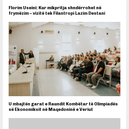
Florim Useini: Kur mikpritja shndërrohet në
frymëzim – vizitë tek Filantropi Lazim Destani
U mbajtën garat e Raundit Kombëtar të Olimpiadës
së Ekonomiksit në Maqedoninë e Veriut