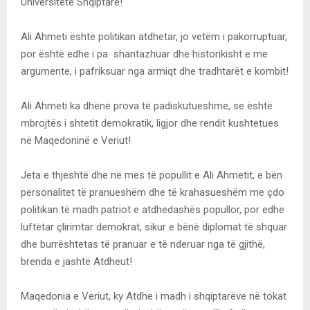
Universitete Shqiptare!
Ali Ahmeti është politikan atdhetar, jo vetëm i pakorruptuar,
por është edhe i pa shantazhuar dhe historikisht e me
argumente, i pafriksuar nga armiqt dhe tradhtarët e kombit!
Ali Ahmeti ka dhënë prova të padiskutueshme, se është
mbrojtës i shtetit demokratik, ligjor dhe rendit kushtetues
në Maqedoninë e Veriut!
Jeta e thjeshtë dhe në mes të popullit e Ali Ahmetit, e bën
personalitet të pranueshëm dhe të krahasueshëm me çdo
politikan të madh patriot e atdhedashës popullor, por edhe
luftëtar çlirimtar demokrat, sikur e bënë diplomat të shquar
dhe burrështetas të pranuar e të nderuar nga të gjithë,
brenda e jashtë Atdheut!
Maqedonia e Veriut, ky Atdhe i madh i shqiptarëve në tokat