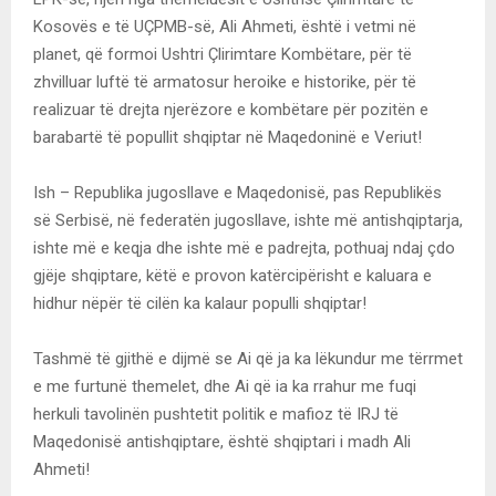
Kosovës e të UÇPMB-së, Ali Ahmeti, është i vetmi në
planet, që formoi Ushtri Çlirimtare Kombëtare, për të
zhvilluar luftë të armatosur heroike e historike, për të
realizuar të drejta njerëzore e kombëtare për pozitën e
barabartë të popullit shqiptar në Maqedoninë e Veriut!
Ish – Republika jugosllave e Maqedonisë, pas Republikës
së Serbisë, në federatën jugosllave, ishte më antishqiptarja,
ishte më e keqja dhe ishte më e padrejta, pothuaj ndaj çdo
gjëje shqiptare, këtë e provon katërcipërisht e kaluara e
hidhur nëpër të cilën ka kalaur populli shqiptar!
Tashmë të gjithë e dijmë se Ai që ja ka lëkundur me tërrmet
e me furtunë themelet, dhe Ai që ia ka rrahur me fuqi
herkuli tavolinën pushtetit politik e mafioz të IRJ të
Maqedonisë antishqiptare, është shqiptari i madh Ali
Ahmeti!