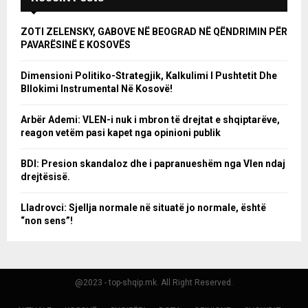
ZOTI ZELENSKY, GABOVE NË BEOGRAD NË QËNDRIMIN PËR
PAVARËSINË E KOSOVËS
Dimensioni Politiko-Strategjik, Kalkulimi I Pushtetit Dhe
Bllokimi Instrumental Në Kosovë!
Arbër Ademi: VLEN-i nuk i mbron të drejtat e shqiptarëve,
reagon vetëm pasi kapet nga opinioni publik
BDI: Presion skandaloz dhe i papranueshëm nga Vlen ndaj
drejtësisë.
Lladrovci: Sjellja normale në situatë jo normale, është
“non sens”!
@2023 - top-shqip.mk. All Right Reserved.