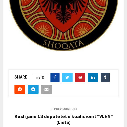
SHARE
0
PREVIOUS POST
Kush janë 13 deputetët e koalicionit “VLEN”
(Lista)