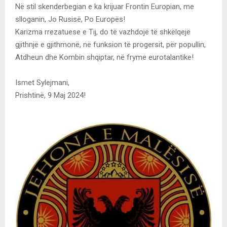
Në stil skenderbegian e ka krijuar Frontin Europian, me
slloganin, Jo Rusisë, Po Europës!
Karizma rrezatuese e Tij, do të vazhdojë të shkëlqejë
gjithnjë e gjithmonë, në funksion të progersit, për popullin,
Atdheun dhe Kombin shqiptar, në fryme eurotalantike!
Ismet Sylejmani,
Prishtinë, 9 Maj 2024!