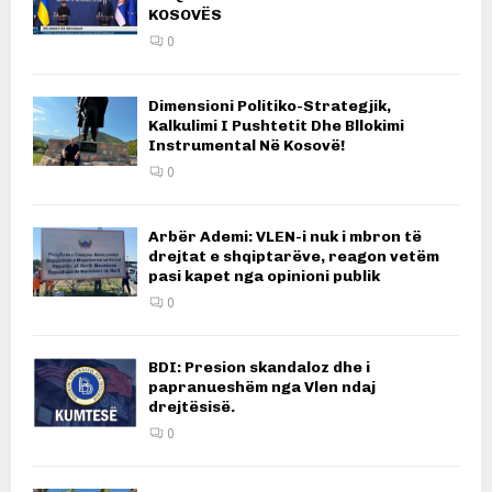
KOSOVËS
0
Dimensioni Politiko-Strategjik,
Kalkulimi I Pushtetit Dhe Bllokimi
Instrumental Në Kosovë!
0
Arbër Ademi: VLEN-i nuk i mbron të
drejtat e shqiptarëve, reagon vetëm
pasi kapet nga opinioni publik
0
BDI: Presion skandaloz dhe i
papranueshëm nga Vlen ndaj
drejtësisë.
0