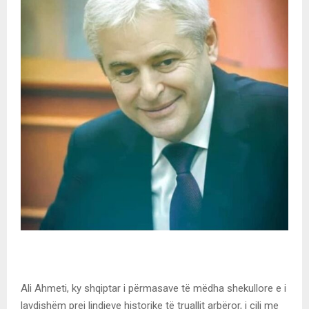
Ali Ahmeti, ky shqiptar i përmasave të mëdha shekullore e i
lavdishëm prej lindjeve historike të truallit arbëror, i cili me