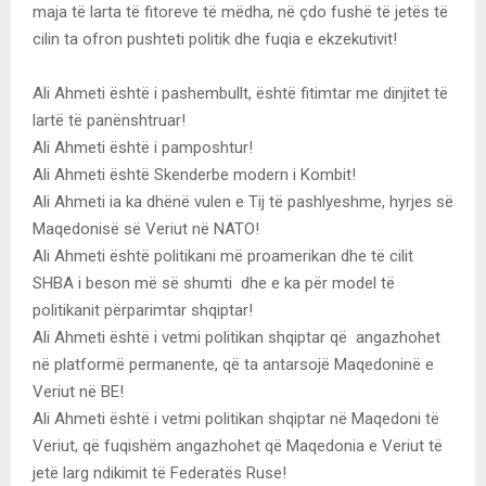
maja të larta të fitoreve të mëdha, në çdo fushë të jetës të
cilin ta ofron pushteti politik dhe fuqia e ekzekutivit!
Ali Ahmeti është i pashembullt, është fitimtar me dinjitet të
lartë të panënshtruar!
Ali Ahmeti është i pamposhtur!
Ali Ahmeti është Skenderbe modern i Kombit!
Ali Ahmeti ia ka dhënë vulen e Tij të pashlyeshme, hyrjes së
Maqedonisë së Veriut në NATO!
Ali Ahmeti është politikani më proamerikan dhe të cilit
SHBA i beson më së shumti dhe e ka për model të
politikanit përparimtar shqiptar!
Ali Ahmeti është i vetmi politikan shqiptar që angazhohet
në platformë permanente, që ta antarsojë Maqedoninë e
Veriut në BE!
Ali Ahmeti është i vetmi politikan shqiptar në Maqedoni të
Veriut, që fuqishëm angazhohet që Maqedonia e Veriut të
jetë larg ndikimit të Federatës Ruse!