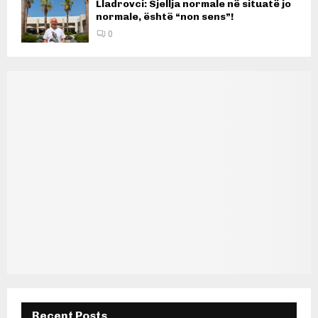
Lladrovci: Sjellja normale në situatë jo
normale, është “non sens”!
0
Recent Posts