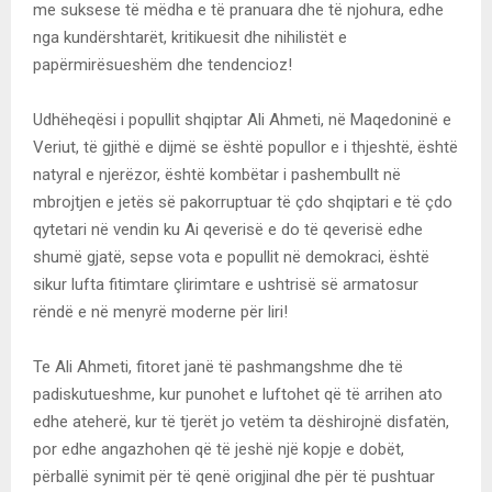
me suksese të mëdha e të pranuara dhe të njohura, edhe
nga kundërshtarët, kritikuesit dhe nihilistët e
papërmirësueshëm dhe tendencioz!
Udhëheqësi i popullit shqiptar Ali Ahmeti, në Maqedoninë e
Veriut, të gjithë e dijmë se është popullor e i thjeshtë, është
natyral e njerëzor, është kombëtar i pashembullt në
mbrojtjen e jetës së pakorruptuar të çdo shqiptari e të çdo
qytetari në vendin ku Ai qeverisë e do të qeverisë edhe
shumë gjatë, sepse vota e popullit në demokraci, është
sikur lufta fitimtare çlirimtare e ushtrisë së armatosur
rëndë e në menyrë moderne për liri!
Te Ali Ahmeti, fitoret janë të pashmangshme dhe të
padiskutueshme, kur punohet e luftohet që të arrihen ato
edhe ateherë, kur të tjerët jo vetëm ta dëshirojnë disfatën,
por edhe angazhohen që të jeshë një kopje e dobët,
përballë synimit për të qenë origjinal dhe për të pushtuar