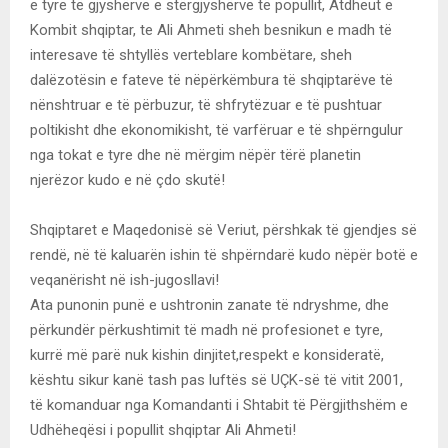
e tyre të gjyshërve e stërgjyshërve të popullit, Atdheut e
Kombit shqiptar, te Ali Ahmeti sheh besnikun e madh të
interesave të shtyllës verteblare kombëtare, sheh
dalëzotësin e fateve të nëpërkëmbura të shqiptarëve të
nënshtruar e të përbuzur, të shfrytëzuar e të pushtuar
poltikisht dhe ekonomikisht, të varfëruar e të shpërngulur
nga tokat e tyre dhe në mërgim nëpër tërë planetin
njerëzor kudo e në çdo skutë!
Shqiptaret e Maqedonisë së Veriut, përshkak të gjendjes së
rendë, në të kaluarën ishin të shpërndarë kudo nëpër botë e
veqanërisht në ish-jugosllavi!
Ata punonin punë e ushtronin zanate të ndryshme, dhe
përkundër përkushtimit të madh në profesionet e tyre,
kurrë më parë nuk kishin dinjitet,respekt e konsideratë,
kështu sikur kanë tash pas luftës së UÇK-së të vitit 2001,
të komanduar nga Komandanti i Shtabit të Përgjithshëm e
Udhëheqësi i popullit shqiptar Ali Ahmeti!