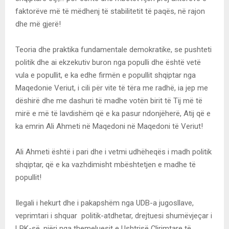
faktorëve më të mëdhenj të stabilitetit të paqës, në rajon
dhe më gjerë!
Teoria dhe praktika fundamentale demokratike, se pushteti
politik dhe ai ekzekutiv buron nga populli dhe është vetë
vula e popullit, e ka edhe firmën e popullit shqiptar nga
Maqedonie Veriut, i cili për vite të tëra me radhë, ia jep me
dëshirë dhe me dashuri të madhe votën birit të Tij më të
mirë e më të lavdishëm që e ka pasur ndonjëherë, Atij që e
ka emrin Ali Ahmeti në Maqedoni në Maqedoni të Veriut!
Ali Ahmeti është i pari dhe i vetmi udhëheqës i madh politik
shqiptar, që e ka vazhdimisht mbështetjen e madhe të
popullit!
Ilegali i hekurt dhe i pakapshëm nga UDB-a jugosllave,
veprimtari i shquar politik-atdhetar, drejtuesi shumëvjeçar i
LPK-së, njëri nga themeluesit e Ushtrisë Çlirimtare të