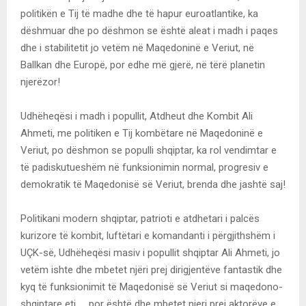
politikën e Tij të madhe dhe të hapur euroatlantike, ka
dëshmuar dhe po dëshmon se është aleat i madh i paqes
dhe i stabilitetit jo vetëm në Maqedoninë e Veriut, në
Ballkan dhe Europë, por edhe më gjerë, në tërë planetin
njerëzor!
Udhëheqësi i madh i popullit, Atdheut dhe Kombit Ali
Ahmeti, me politiken e Tij kombëtare në Maqedoninë e
Veriut, po dëshmon se populli shqiptar, ka rol vendimtar e
të padiskutueshëm në funksionimin normal, progresiv e
demokratik të Maqedonisë së Veriut, brenda dhe jashtë saj!
Politikani modern shqiptar, patrioti e atdhetari i palcës
kurizore të kombit, luftëtari e komandanti i përgjithshëm i
UÇK-së, Udhëheqësi masiv i popullit shqiptar Ali Ahmeti, jo
vetëm ishte dhe mbetet njëri prej dirigjentëve fantastik dhe
kyq të funksionimit të Maqedonisë së Veriut si maqedono-
shqiptare etj.,… por është dhe mbetet njeri prej aktorëve e