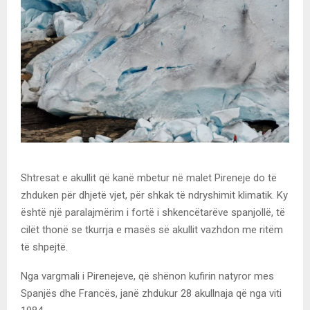
Shtresat e akullit që kanë mbetur në malet Pireneje do të
zhduken për dhjetë vjet, për shkak të ndryshimit klimatik. Ky
është një paralajmërim i fortë i shkencëtarëve spanjollë, të
cilët thonë se tkurrja e masës së akullit vazhdon me ritëm
të shpejtë.
Nga vargmali i Pirenejeve, që shënon kufirin natyror mes
Spanjës dhe Francës, janë zhdukur 28 akullnaja që nga viti