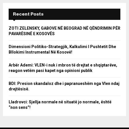
Recent Posts
ZOTI ZELENSKY, GABOVE NË BEOGRAD NË QËNDRIMIN PËR
PAVARËSINË E KOSOVËS
Dimensioni Politiko-Strategjik, Kalkulimi I Pushtetit Dhe
Bllokimi Instrumental Në Kosovë!
Arbër Ademi: VLEN-i nuk i mbron të drejtat e shqiptarëve,
reagon vetëm pasi kapet nga opinioni publik
BDI: Presion skandaloz dhe i papranueshëm nga Vlen ndaj
drejtësisë.
Lladrovci: Sjellja normale në situatë jo normale, është
“non sens”!