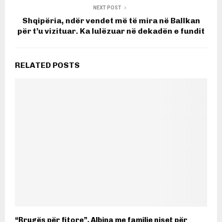
NEXT POST
Shqipëria, ndër vendet më të mira në Ballkan
për t’u vizituar. Ka lulëzuar në dekadën e fundit
RELATED POSTS
“Rrugës për fitore”, Albina me familje niset për