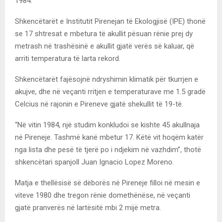
1984.
Shkencëtarët e Institutit Pirenejan të Ekologjisë (IPE) thonë
se 17 shtresat e mbetura të akullit pësuan rënie prej dy
metrash në trashësinë e akullit gjatë verës së kaluar, që
arriti temperatura të larta rekord.
Shkencëtarët fajësojnë ndryshimin klimatik për tkurrjen e
akujve, dhe në veçanti rritjen e temperaturave me 1.5 gradë
Celcius në rajonin e Pireneve gjatë shekullit të 19-të.
“Në vitin 1984, një studim konkludoi se kishte 45 akullnaja
në Pireneje. Tashmë kanë mbetur 17. Këtë vit hoqëm katër
nga lista dhe pesë të tjerë po i ndjekim në vazhdim”, thotë
shkencëtari spanjoll Juan Ignacio Lopez Moreno.
Matja e thellësisë së dëborës në Pireneje filloi në mesin e
viteve 1980 dhe tregon rënie domethënëse, në veçanti
gjatë pranverës në lartësitë mbi 2 mijë metra.