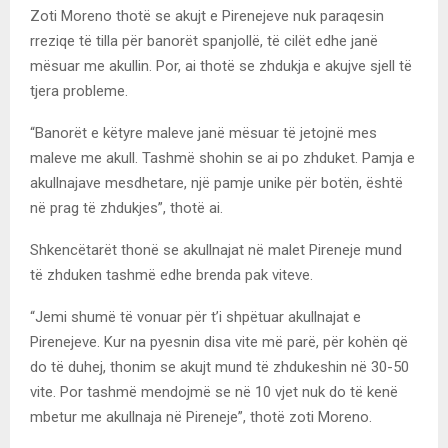
Zoti Moreno thotë se akujt e Pirenejeve nuk paraqesin
rreziqe të tilla për banorët spanjollë, të cilët edhe janë
mësuar me akullin. Por, ai thotë se zhdukja e akujve sjell të
tjera probleme.
“Banorët e këtyre maleve janë mësuar të jetojnë mes
maleve me akull. Tashmë shohin se ai po zhduket. Pamja e
akullnajave mesdhetare, një pamje unike për botën, është
në prag të zhdukjes”, thotë ai.
Shkencëtarët thonë se akullnajat në malet Pireneje mund
të zhduken tashmë edhe brenda pak viteve.
“Jemi shumë të vonuar për t’i shpëtuar akullnajat e
Pirenejeve. Kur na pyesnin disa vite më parë, për kohën që
do të duhej, thonim se akujt mund të zhdukeshin në 30-50
vite. Por tashmë mendojmë se në 10 vjet nuk do të kenë
mbetur me akullnaja në Pireneje”, thotë zoti Moreno.