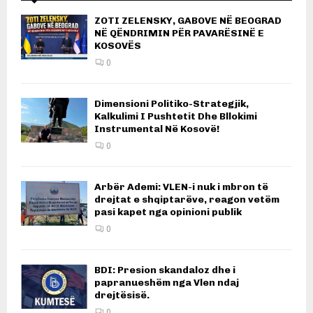
ZOTI ZELENSKY, GABOVE NË BEOGRAD
NË QËNDRIMIN PËR PAVARËSINË E
KOSOVËS
0
Dimensioni Politiko-Strategjik,
Kalkulimi I Pushtetit Dhe Bllokimi
Instrumental Në Kosovë!
0
Arbër Ademi: VLEN-i nuk i mbron të
drejtat e shqiptarëve, reagon vetëm
pasi kapet nga opinioni publik
0
BDI: Presion skandaloz dhe i
papranueshëm nga Vlen ndaj
drejtësisë.
0