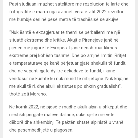
Pasi studiuan imazhet satelitore me rezolucion të lartë dhe
fotografitë e marra nga avionët, vera e vitit 2022 rezultoi
me humbje deri në pesë metra të trashësisë së akujve.
“Nuk është e ekzagjeruar të themi se përballemi me një
situatë ekstreme dhe kritike. Akujt e Pirenejeve janë në
pjesën më jugore të Evropës. I janë nënshtruar klimës
ekstreme prej kohësh tashmë. Dhe po arrijnë limitin. Rritjet
e temperaturave që kanë përjetuar gjatë shekullit të fundit,
dhe në veçanti gjatë dy-tre dekadave të fundit, i kanë
vendosur në kushte ku nuk mund të mbijetojnë. Nuk krijojnë
më akull të ri, dhe akulli ekzistues po shkrin gradualisht”,
thotë zoti Moreno.
Në korrik 2022, në pjesë e madhe akulli alpin u shkëput dhe
rrëshkiti përgjatë maleve italiane, duke sjellë me vete
dëborë dhe shkëmbinj. Të paktën shtatë alpinistë u vranë
dhe pesëmbëdhjetë u plagosën.