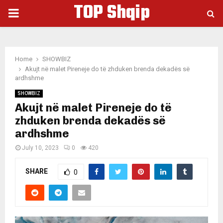
TOP Shqip
PRIMARY
MENU
Home
SHOWBIZ
Akujt në malet Pireneje do të zhduken brenda dekadës së
ardhshme
SHOWBIZ
Akujt në malet Pireneje do të
zhduken brenda dekadës së
ardhshme
July 10, 2023
0
420
SHARE
0