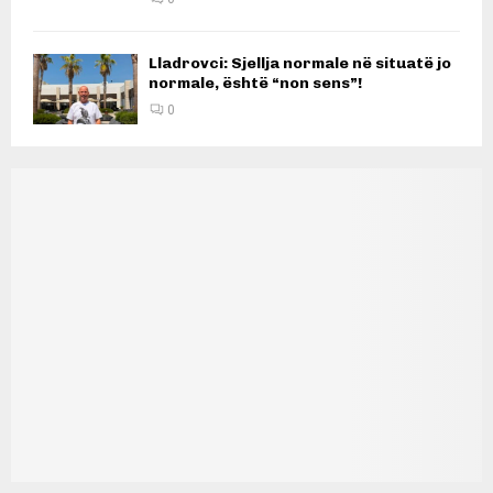
Lladrovci: Sjellja normale në situatë jo
normale, është “non sens”!
0