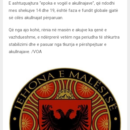
E ashtuquajtura “epoka e vogël e akullnajave”, që ndodhi
mes shekujve 14 dhe 19, është faza e fundit globale gjatë
së cilës akullnajat përparuan.
Që nga ajo kohë, rënia në masën e akujve ka qenë e
vazhdueshme, e ndërprerë vetëm nga periudha të shkurtra
stabilizimi dhe e pasuar nga tkurrja e përshpejtuar e
akullnajave. /VOA