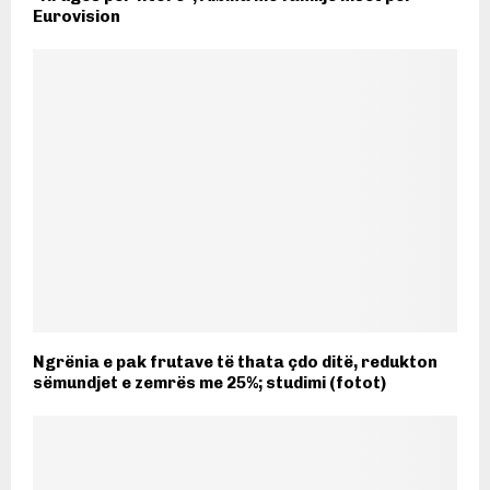
Eurovision
Ngrënia e pak frutave të thata çdo ditë, redukton
sëmundjet e zemrës me 25%; studimi (fotot)