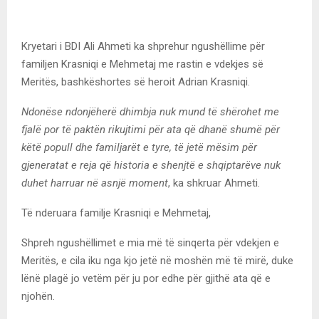
Kryetari i BDI Ali Ahmeti ka shprehur ngushëllime për
familjen Krasniqi e Mehmetaj me rastin e vdekjes së
Meritës, bashkëshortes së heroit Adrian Krasniqi.
Ndonëse ndonjëherë dhimbja nuk mund të shërohet me
fjalë por të paktën rikujtimi për ata që dhanë shumë për
këtë popull dhe familjarët e tyre, të jetë mësim për
gjeneratat e reja që historia e shenjtë e shqiptarëve nuk
duhet harruar në asnjë moment
, ka shkruar Ahmeti.
Të nderuara familje Krasniqi e Mehmetaj,
Shpreh ngushëllimet e mia më të sinqerta për vdekjen e
Meritës, e cila iku nga kjo jetë në moshën më të mirë, duke
lënë plagë jo vetëm për ju por edhe për gjithë ata që e
njohën.