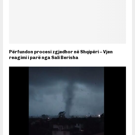
Përfundon procesi zgjedhor në Shqipëri – Vjen
reagimi i parë nga Sali Berisha