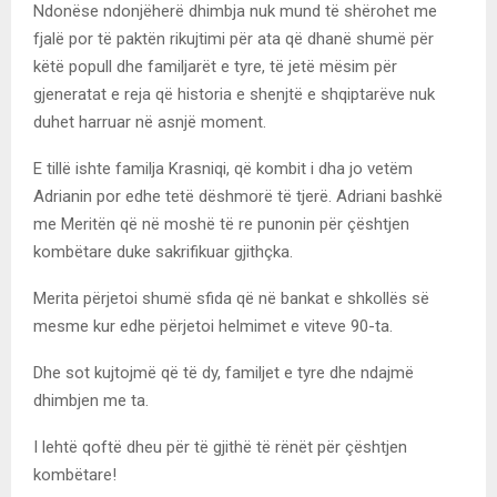
Ndonëse ndonjëherë dhimbja nuk mund të shërohet me
fjalë por të paktën rikujtimi për ata që dhanë shumë për
këtë popull dhe familjarët e tyre, të jetë mësim për
gjeneratat e reja që historia e shenjtë e shqiptarëve nuk
duhet harruar në asnjë moment.
E tillë ishte familja Krasniqi, që kombit i dha jo vetëm
Adrianin por edhe tetë dëshmorë të tjerë. Adriani bashkë
me Meritën që në moshë të re punonin për çështjen
kombëtare duke sakrifikuar gjithçka.
Merita përjetoi shumë sfida që në bankat e shkollës së
mesme kur edhe përjetoi helmimet e viteve 90-ta.
Dhe sot kujtojmë që të dy, familjet e tyre dhe ndajmë
dhimbjen me ta.
I lehtë qoftë dheu për të gjithë të rënët për çështjen
kombëtare!