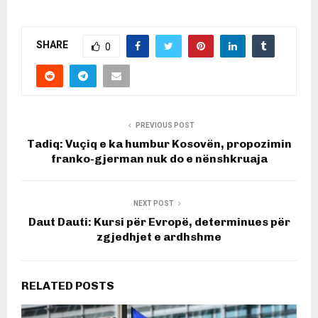
SHARE
0
PREVIOUS POST
Tadiq: Vuçiq e ka humbur Kosovën, propozimin
franko-gjerman nuk do e nënshkruaja
NEXT POST
Daut Dauti: Kursi për Evropë, determinues për
zgjedhjet e ardhshme
RELATED POSTS