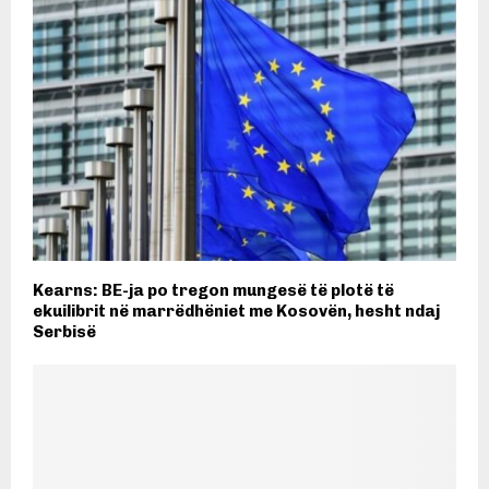
Kearns: BE-ja po tregon mungesë të plotë të
ekuilibrit në marrëdhëniet me Kosovën, hesht ndaj
Serbisë