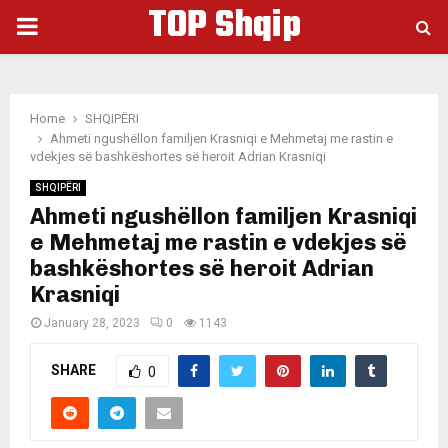
TOP Shqip
PRIMARY
MENU
Home
SHQIPËRI
Ahmeti ngushëllon familjen Krasniqi e Mehmetaj me rastin e
vdekjes së bashkëshortes së heroit Adrian Krasniqi
SHQIPËRI
Ahmeti ngushëllon familjen Krasniqi
e Mehmetaj me rastin e vdekjes së
bashkëshortes së heroit Adrian
Krasniqi
January 28, 2023
0
1143
SHARE
0