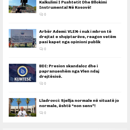
Kalkulimi I Pushtetit Dhe Bllokimi
Instrumental Në Kosovë!
0
Arbër Ademi: VLEN-i nuk i mbron të
drejtat e shqiptarëve, reagon vetëm
pasi kapet nga opinioni publik
0
BDI: Presion skandaloz dhe i
papranueshëm nga Vlen ndaj
drejtësisë.
0
Lladrovci: Sjellja normale në situatë jo
normale, është “non sens”!
0