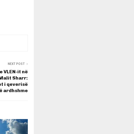
NEXT POST
e VLEN-it në
Malit Sharr:
t i qeverisë
ë ardhshme