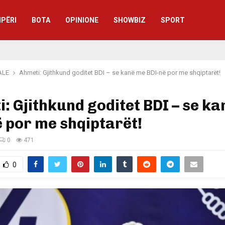
IPËRI
BOTA
OPINIONE
SHOWBIZ
SPORT
ALE
Ahmeti: Gjithkund goditet BDI – se kanë me BDI-në por me shqiptarët!
: Gjithkund goditet BDI – se k
 por me shqiptarët!
0
471
0