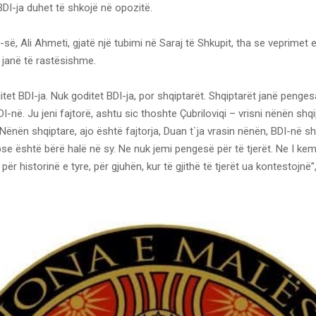
DI-ja duhet të shkojë në opozitë.
DI-së, Ali Ahmeti, gjatë një tubimi në Saraj të Shkupit, tha se veprimet e
 janë të rastësishme.
itet BDI-ja. Nuk goditet BDI-ja, por shqiptarët. Shqiptarët janë penge
-në. Ju jeni fajtorë, ashtu sic thoshte Çubriloviqi – vrisni nënën shq
. Nënën shqiptare, ajo është fajtorja, Duan t`ja vrasin nënën, BDI-në s
se është bërë halë në sy. Ne nuk jemi pengesë për të tjerët. Ne I ke
për historinë e tyre, për gjuhën, kur të gjithë të tjerët ua kontestojnë”,