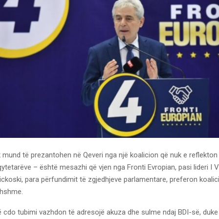
 mund të prezantohen në Qeveri nga një koalicion që nuk e reflekton 
ytetarëve – është mesazhi që vjen nga Fronti Evropian, pasi lideri
Mickoski, para përfundimit të zgjedhjeve parlamentare, preferon koali
dhshme.
të cdo tubimi vazhdon të adresojë akuza dhe sulme ndaj BDI-së, duke