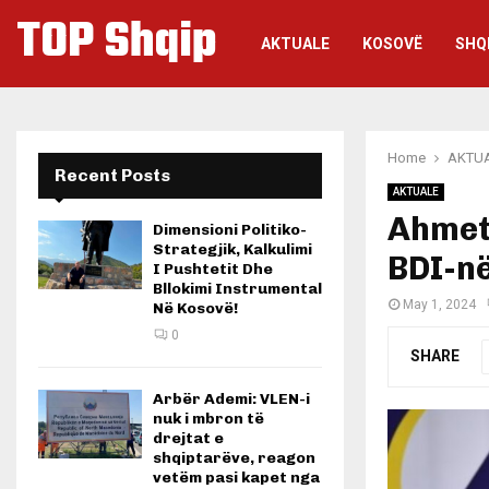
TOP Shqip
AKTUALE
KOSOVË
SHQ
Home
AKTU
Recent Posts
AKTUALE
Ahmeti
Dimensioni Politiko-
Strategjik, Kalkulimi
BDI-në
I Pushtetit Dhe
Bllokimi Instrumental
May 1, 2024
Në Kosovë!
0
SHARE
Arbër Ademi: VLEN-i
nuk i mbron të
drejtat e
shqiptarëve, reagon
vetëm pasi kapet nga