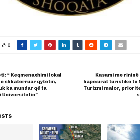
0
ti: “ Keqmenaxhimi lokal
Kasami me rininë 
ë shkatërruar qytetin,
hapësirat turistike të 
uk ka mundur që ta
Turizmi malor, priorite
 Universitetin”
s
OSTS