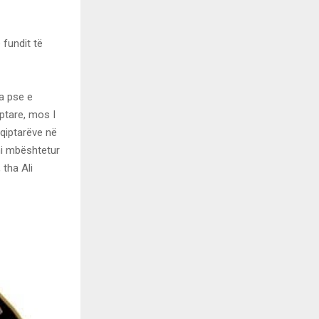
 fundit të
sa pse e
iptare, mos I
hqiptarëve në
mi mbështetur
 tha Ali