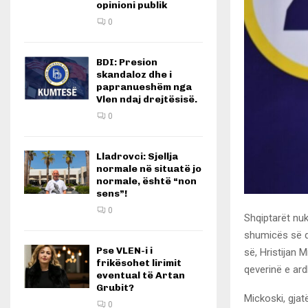
opinioni publik
0
BDI: Presion
skandaloz dhe i
papranueshëm nga
Vlen ndaj drejtësisë.
0
Lladrovci: Sjellja
normale në situatë jo
normale, është “non
sens”!
0
Shqiptarët nuk
shumicës së q
Pse VLEN-i i
së, Hristijan 
frikësohet lirimit
qeverinë e ar
eventual të Artan
Grubit?
Mickoski, gja
0