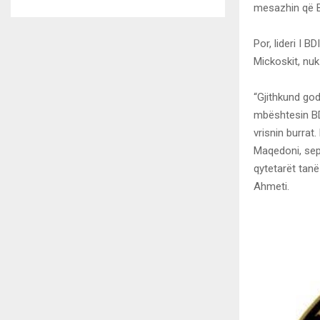
mesazhin që B
Por, lideri I B
Mickoskit, nuk
“Gjithkund god
mbështesin BDI
vrisnin burrat
Maqedoni, sep
qytetarët tanë 
Ahmeti.