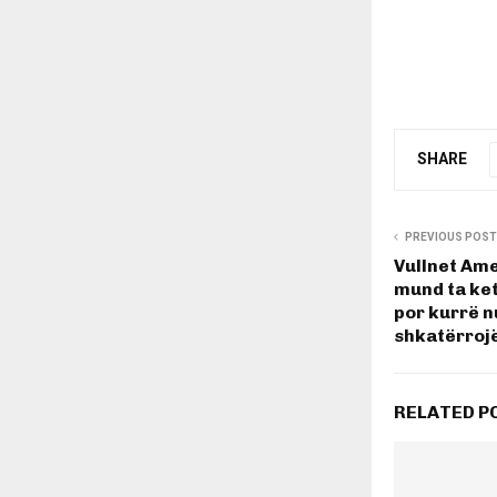
SHARE
PREVIOUS POST
Vullnet Ame
mund ta ket
por kurrë n
shkatërrojë
RELATED P