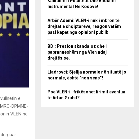
Kalkulimi I Pushtetit Dhe Bllokimi
Instrumental Në Kosovë!
Arbër Ademi: VLEN-i nuk i mbron të
drejtat e shqiptarëve, reagon vetëm
pasi kapet nga opinioni publik
BDI: Presion skandaloz dhe i
papranueshëm nga Vlen ndaj
drejtësisë.
Lladrovci: Sjellja normale në situatë jo
normale, është “non sens”!
Pse VLEN-i i frikësohet lirimit eventual
të Artan Grubit?
vullnetin e
 I VMRO-DPMNE-
cionin VLEN në
 dërguar