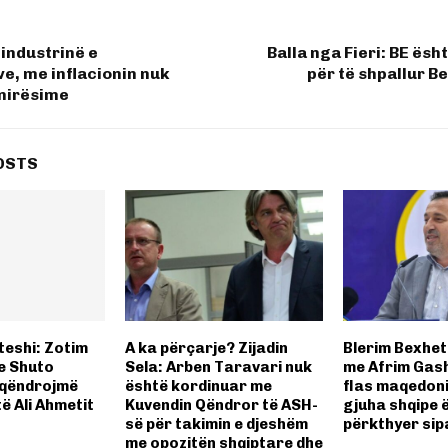
 industrinë e
Balla nga Fieri: BE ësh
e, me inflacionin nuk
për të shpallur B
mirësime
OSTS
teshi: Zotim
A ka përçarje? Zijadin
Blerim Bexheti
e Shuto
Sela: Arben Taravari nuk
me Afrim Gash
 qëndrojmë
është kordinuar me
flas maqedoni
të Ali Ahmetit
Kuvendin Qëndror të ASH-
gjuha shqipe 
së për takimin e djeshëm
përkthyer sip
me opozitën shqiptare dhe