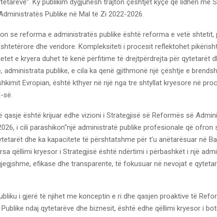
tetarëve”. Ky publikim dygjuhësh trajton çështjet kyçe që lidhen me S
dministratës Publike në Mal të Zi 2022-2026.
on se reforma e administratës publike është reforma e vetë shtetit, 
shtetërore dhe vendore. Kompleksiteti i procesit reflektohet pikërisht
itetet e kryera duhet të kenë përfitime të drejtpërdrejta për qytetarët 
, administrata publike, e cila ka qenë gjithmonë një çështje e brend
hkimit Evropian, është kthyer në një nga tre shtyllat kryesore në pro
E-së.
 qasje është krijuar edhe vizioni i Strategjisë së Reformës së Admin
026, i cili parashikon“një administratë publike profesionale që ofron
ytetarët dhe ka kapacitete të përshtatshme për t’u anëtarësuar në B
rsa qëllimi kryesor i Strategjisë është ndërtimi i përbashkët i një admi
gjegjshme, efikase dhe transparente, të fokusuar në nevojat e qyteta
publiku i gjerë të njihet me konceptin e ri dhe qasjen proaktive të Ref
Publike ndaj qytetarëve dhe biznesit, është edhe qëllimi kryesor i bot