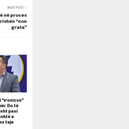
NEXT POST
të në proces
erishën “non
grata”
 “ironizon”
in: Do të
sht pasi
është e
as teje