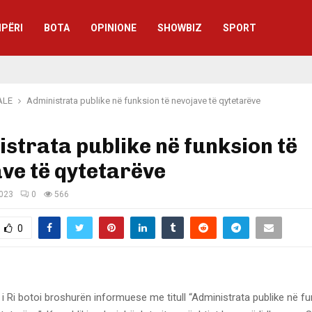
IPËRI
BOTA
OPINIONE
SHOWBIZ
SPORT
ALE
Administrata publike në funksion të nevojave të qytetarëve
strata publike në funksion të
ve të qytetarëve
2023
0
566
0
i Ri botoi broshurën informuese me titull “Administrata publike në fu