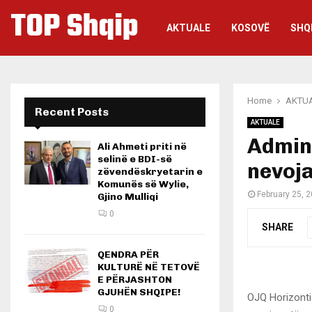
TOP Shqip
AKTUALE
KOSOVË
SHQ
Home
AKTU
Recent Posts
AKTUALE
Admini
Ali Ahmeti priti në
selinë e BDI-së
nevoja
zëvendëskryetarin e
Komunës së Wylie,
February 25, 
Gjino Mulliqi
0
SHARE
QENDRA PËR
KULTURË NË TETOVË
E PËRJASHTON
GJUHËN SHQIPE!
OJQ Horizonti 
0