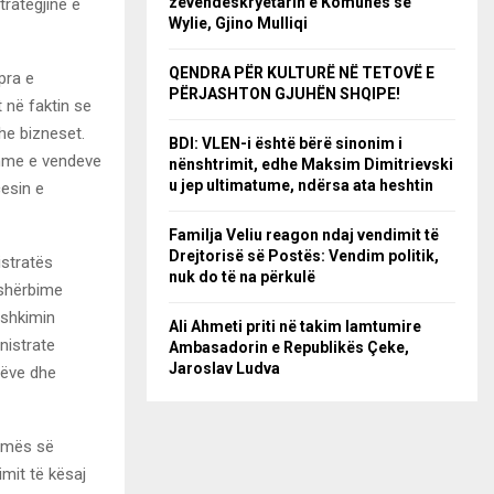
zëvendëskryetarin e Komunës së
trategjinë e
Wylie, Gjino Mulliqi
QENDRA PËR KULTURË NË TETOVË E
pra e
PËRJASHTON GJUHËN SHQIPE!
 në faktin se
dhe bizneset.
BDI: VLEN-i është bërë sinonim i
shme e vendeve
nënshtrimit, edhe Maksim Dimitrievski
u jep ultimatume, ndërsa ata heshtin
cesin e
Familja Veliu reagon ndaj vendimit të
Drejtorisë së Postës: Vendim politik,
istratës
nuk do të na përkulë
 shërbime
ashkimin
Ali Ahmeti priti në takim lamtumire
nistrate
Ambasadorin e Republikës Çeke,
Jaroslav Ludva
rëve dhe
ormës së
imit të kësaj