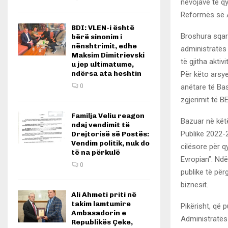
nevojave të qy
Reformës së A
BDI: VLEN-i është
Broshura sqar
bërë sinonim i
nënshtrimit, edhe
administratës 
Maksim Dimitrievski
të gjitha aktiv
u jep ultimatume,
ndërsa ata heshtin
Për këto arsye
anëtare të Bas
0
zgjerimit të B
Familja Veliu reagon
Bazuar në këtë
ndaj vendimit të
Publike 2022-2
Drejtorisë së Postës:
Vendim politik, nuk do
cilësore për q
të na përkulë
Evropian”. Ndë
0
publike të për
biznesit.
Ali Ahmeti priti në
takim lamtumire
Pikërisht, që 
Ambasadorin e
Administratës 
Republikës Çeke,