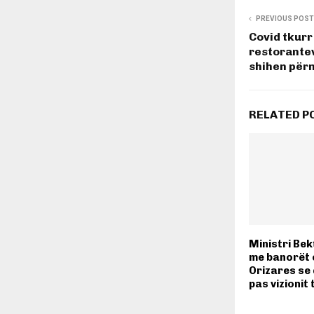
PREVIOUS POST
Covid tkurr
restorantev
shihen për
RELATED P
Ministri Bek
me banorët 
Orizares se
pas vizionit 