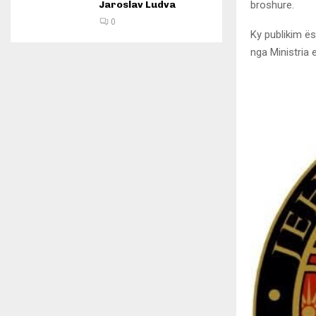
broshure.
Jaroslav Ludva
0
Ky publikim ës
nga Ministria 