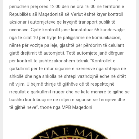
periudhën prej orës 12.00 deri në ora 16.00 në territorin e
Republikës së Maqedonisë së Veriut është kryer kontroll
aksionar i automjeteve që kryejnë transport publik të
nxënësve. Gjatë kontrollit janë konstatuar 66 kundërvajtje,
nga të cilat 10 për hyrje të paligjshme në komunikacion,
nëntë për vozitje pa leje, gjashtë për përdorim të celularit
gjatë drejtimit të automjetit. Tetë automjete janë dërguar
për kontroll të jashtëzakonshëm teknik. “Kontrollet e
qarkullimit për të rritur sigurinë e nxënësve nga shtëpia në
shkollë dhe nga shkolla në shtëpi vazhdojnë edhe në ditët
në vijim. U bëjmë thirrje të gjithëve që të respektojnë
rregullat e qarkullimit rrugor dhe në këtë mënyrë të gjithë së
bashku kontribuojmë në rritjen e sigurisë së fëmijëve dhe
të gjithë neve”, thonë nga MPB Maqedoni