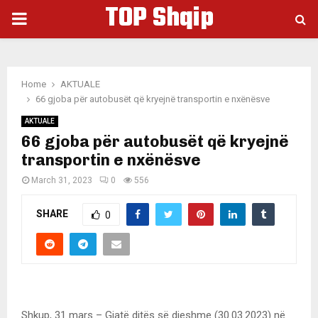
TOP Shqip
PRIMARY
MENU
Home
AKTUALE
66 gjoba për autobusët që kryejnë transportin e nxënësve
AKTUALE
66 gjoba për autobusët që kryejnë
transportin e nxënësve
March 31, 2023
0
556
SHARE
0
Shkup, 31 mars – Gjatë ditës së djeshme (30.03.2023) në