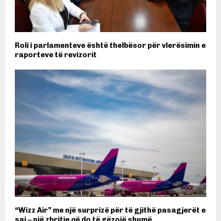
Roli i parlamenteve është thelbësor për vlerësimin e
raporteve të revizorit
“Wizz Air” me një surprizë për të gjithë pasagjerët e
saj – një zbritje që do të gëzojë shumë