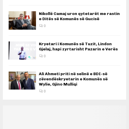
Nikollë Camaj uron qytetarët me rastin
e Ditës së Komunës së Gucisë
0
Kryetari i Komunës së Tuzit, Lindon
Gjelaj, hapi zyrtarisht Pazarin e Verës
0
Ali Ahmeti priti në selinë e BDI-së
zëvendëskryetarin e Komunës së
Wylie, Gjino Mulliqi
0