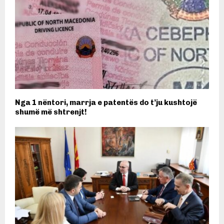
Nga 1 nëntori, marrja e patentës do t’ju kushtojë
shumë më shtrenjt!