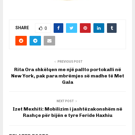
SHARE
0
PREVIOUS POST
Rita Ora shkëlqen me një pallto portokalli në
New York, pak para mbrëmjes së madhe të Met
Gala
NEXT POST
Izet Mexhiti: Mobilizim i jashtëzakonshëm në
Rashçe për bijën e tyre Feride Haxhiu