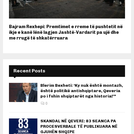
Bajram Rexhepi: Premtimet e rreme të pushtetit në
ikje e kanë lënë lagjen Jashtë-Vardarit pa ujë dhe
me rrugë të shkatërruara
Recent Posts
Blerim Bexheti: ‘Ky nuk është montazh,
është politikë antishqiptare, Qeveria
po i fshin shqiptarët nga historia!’”
0
SKANDAL NË QEVERI: 83 SEANCA PA
PROCESVERBALE TË PUBLIKUARA NË
GJUHËN SHQIPE