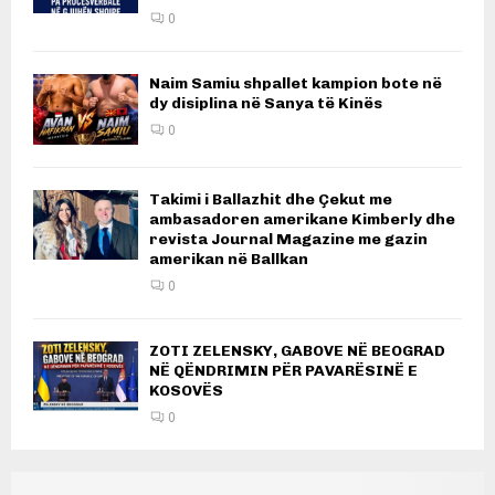
0
Naim Samiu shpallet kampion bote në
dy disiplina në Sanya të Kinës
0
Takimi i Ballazhit dhe Çekut me
ambasadoren amerikane Kimberly dhe
revista Journal Magazine me gazin
amerikan në Ballkan
0
ZOTI ZELENSKY, GABOVE NË BEOGRAD
NË QËNDRIMIN PËR PAVARËSINË E
KOSOVËS
0