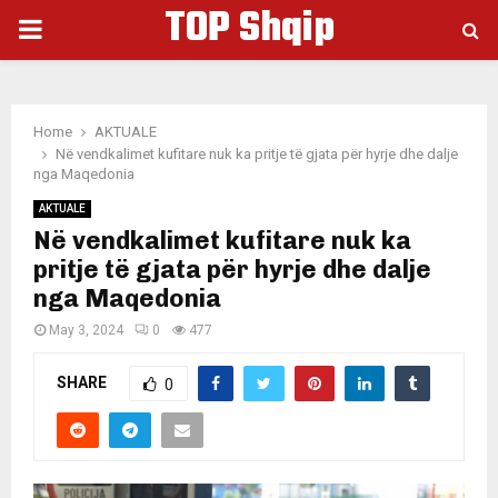
TOP Shqip
PRIMARY
MENU
Home
AKTUALE
Në vendkalimet kufitare nuk ka pritje të gjata për hyrje dhe dalje
nga Maqedonia
AKTUALE
Në vendkalimet kufitare nuk ka
pritje të gjata për hyrje dhe dalje
nga Maqedonia
May 3, 2024
0
477
SHARE
0