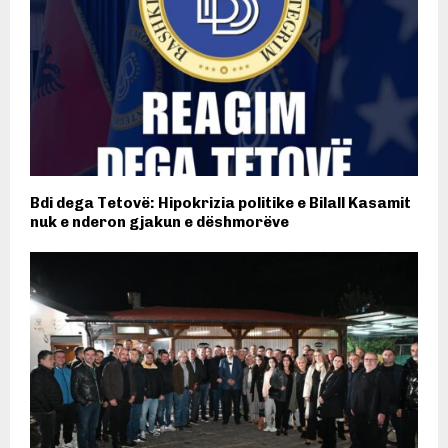
Bdi dega Tetovë: Hipokrizia politike e Bilall Kasamit
nuk e nderon gjakun e dëshmorëve