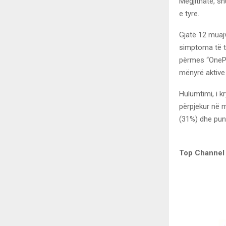
Megjithatë, sh
e tyre.
Gjatë 12 muaj
simptoma të ti
përmes “OnePol
mënyrë aktive 
Hulumtimi, i k
përpjekur në m
(31%) dhe pun
Top Channel