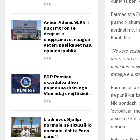
duhet ta bëni 
0
Farmacistja Fa
pushoni shumë
Arbër Ademi: VLEN-i
nuk i mbron të
përditshme. F
drejtat e
Farah tha:
shqiptarëve, reagon
vetëm pasi kapet nga
“Në këtë sezon
opinioni publik
simptoma të z
0
nëse keni nevo
mbajtja e dist
BDI: Presion
skandaloz dhe i
Farmacisti po 
papranueshëm nga
Vlen ndaj drejtësisë.
në punë kur ka
0
Një sondazh, m
‘përballuar’ 
atyre me koleg
Lladrovci: Sjellja
normale në situatë jo
sëmurë.
normale, është “non
sens”!
Frika për t’u 