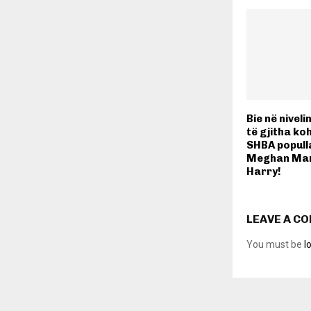
Bie në niveli
të gjitha ko
SHBA populla
Meghan Mark
Harry!
LEAVE A C
You must be
l