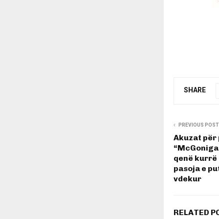
SHARE
PREVIOUS POST
Akuzat për 
“McGonigal
qenë kurrë
pasoja e pu
vdekur
RELATED P