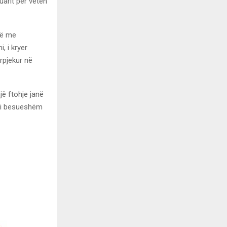
uarit për veten
rë me
, i kryer
rpjekur në
jë ftohje janë
i i besueshëm