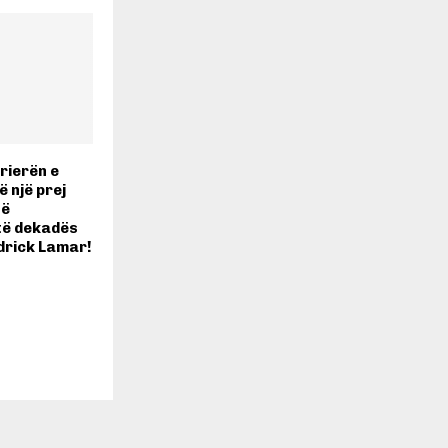
rierën e
 një prej
të
të dekadës
ndrick Lamar!