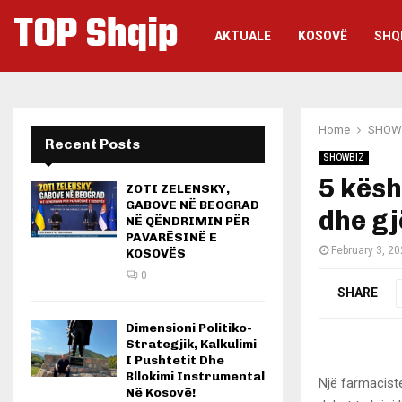
TOP Shqip
AKTUALE
KOSOVË
SHQ
Home
SHOW
Recent Posts
SHOWBIZ
5 kësh
ZOTI ZELENSKY,
GABOVE NË BEOGRAD
dhe gj
NË QËNDRIMIN PËR
PAVARËSINË E
February 3, 2
KOSOVËS
0
SHARE
Dimensioni Politiko-
Strategjik, Kalkulimi
I Pushtetit Dhe
Bllokimi Instrumental
Një farmaciste
Në Kosovë!