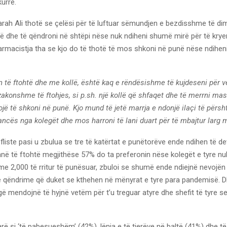
kurrë.
rah Ali thotë se çelësi për të luftuar sëmundjen e bezdisshme të dim
 dhe të qëndroni në shtëpi nëse nuk ndiheni shumë mirë për të kryer
armacistja tha se kjo do të thotë të mos shkoni në punë nëse ndihen
 të ftohtë dhe me kollë, është kaq e rëndësishme të kujdeseni për v
akonshme të ftohjes, si p.sh. një kollë që shfaqet dhe të merrni ma
jë të shkoni në punë. Kjo mund të jetë marrja e ndonjë ilaçi të përs
ancës nga kolegët dhe mos harroni të lani duart për të mbajtur larg m
fliste pasi u zbulua se tre të katërtat e punëtorëve ende ndihen të det
në të ftohtë megjithëse 57% do ta preferonin nëse kolegët e tyre nuk
e 2,000 të rritur të punësuar, zbuloi se shumë ende ndiejnë nevojën 
me qëndrime që duket se kthehen në mënyrat e tyre para pandemisë. 
ë mendojnë të hyjnë vetëm për t’u treguar atyre dhe shefit të tyre se
parë si ‘të pabesueshëm’ (42%), lënia e të tjerëve në baltë (41%) dhe 