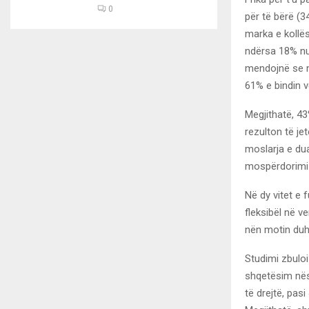
0
për të bërë (3
marka e kollës
ndërsa 18% nuk
mendojnë se m
61% e bindin v
Megjithatë, 43
rezulton të je
moslarja e du
mospërdorimi i
Në dy vitet e 
fleksibël në 
nën motin duhe
Studimi zbuloi
shqetësim nës
të drejtë, pas