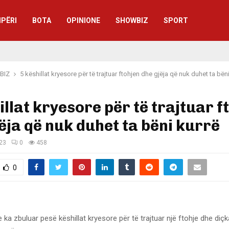
IPËRI
BOTA
OPINIONE
SHOWBIZ
SPORT
BIZ
5 këshillat kryesore për të trajtuar ftohjen dhe gjëja që nuk duhet ta bën
illat kryesore për të trajtuar f
ëja që nuk duhet ta bëni kurrë
023
0
458
0
 ka zbuluar pesë këshillat kryesore për të trajtuar një ftohje dhe diç