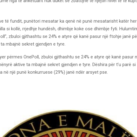
umë nga të anketuarit nuk duket se zbatojnë të njëjtin nivel të të kupt
ve të fundit, punëtori mesatar ka qenë në punë mesatarisht katër he
lla si kollë, rrjedhje hundësh, dhimbje koke ose dhimbje fyti. Hulumtimi
l”, zbuloi gjithashtu se 24% e atyre që kanë pasur një ftohje janë pë
ta mbajnë sekret gjendjen e tyre.
ryer përmes OnePoll, zbuloi gjithashtu se 24% e atyre që kanë pasur n
ënyrë aktive ta mbajnë sekret gjendjen e tyre. Dëshira për t’u parë s
a në një punë konkurruese (29%) janë ndër arsyet pse.