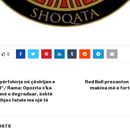
0
përfshirje në çështjen e
Red Bull prezanton b
”/ Rama: Opozita s’ka
makina më e fortë
 më e degraduar, është
thjes fatale me një të
OSTS