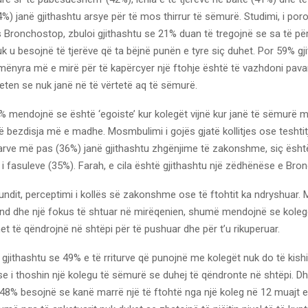
4%) janë gjithashtu arsye për të mos thirrur të sëmurë. Studimi, i por
 Bronchostop, zbuloi gjithashtu se 21% duan të tregojnë se sa të pë
 u besojnë të tjerëve që ta bëjnë punën e tyre siç duhet. Por 59% gj
ënyra më e mirë për të kapërcyer një ftohje është të vazhdoni pava
eten se nuk janë në të vërtetë aq të sëmurë.
% mendojnë se është ‘egoiste’ kur kolegët vijnë kur janë të sëmurë m
të bezdisja më e madhe. Mosmbulimi i gojës gjatë kollitjes ose teshti
arve më pas (36%) janë gjithashtu zhgënjime të zakonshme, siç ësht
 fasuleve (35%). Farah, e cila është gjithashtu një zëdhënëse e Bron
fundit, perceptimi i kollës së zakonshme ose të ftohtit ka ndryshuar
vend dhe një fokus të shtuar në mirëqenien, shumë mendojnë se koleg
t të qëndrojnë në shtëpi për të pushuar dhe për t’u rikuperuar.
 gjithashtu se 49% e të rriturve që punojnë me kolegët nuk do të kish
e i thoshin një kolegu të sëmurë se duhej të qëndronte në shtëpi. 
i 48% besojnë se kanë marrë një të ftohtë nga një koleg në 12 muajt e 