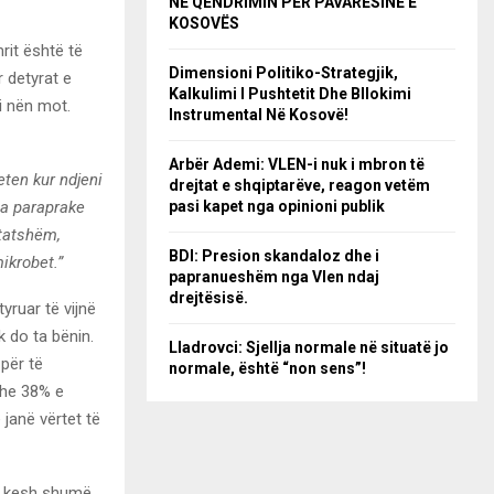
NË QËNDRIMIN PËR PAVARËSINË E
KOSOVËS
rit është të
Dimensioni Politiko-Strategjik,
 detyrat e
Kalkulimi I Pushtetit Dhe Bllokimi
i nën mot.
Instrumental Në Kosovë!
Arbër Ademi: VLEN-i nuk i mbron të
eten kur ndjeni
drejtat e shqiptarëve, reagon vetëm
sa paraprake
pasi kapet nga opinioni publik
htatshëm,
BDI: Presion skandaloz dhe i
ikrobet.”
papranueshëm nga Vlen ndaj
drejtësisë.
yruar të vijnë
 do ta bënin.
Lladrovci: Sjellja normale në situatë jo
për të
normale, është “non sens”!
Dhe 38% e
 janë vërtet të
të kesh shumë