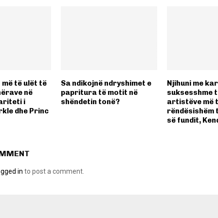
n më të ulët të
Sa ndikojnë ndryshimet e
Njihuni me kar
hërave në
papritura të motit në
suksesshme të
riteti i
shëndetin tonë?
artistëve më 
le dhe Princ
rëndësishëm 
së fundit, Ke
OMMENT
ogged in
to post a comment.