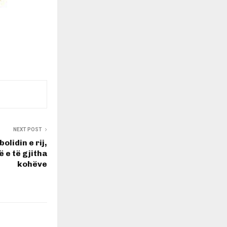
NEXT POST
olidin e rij,
 e të gjitha
kohëve