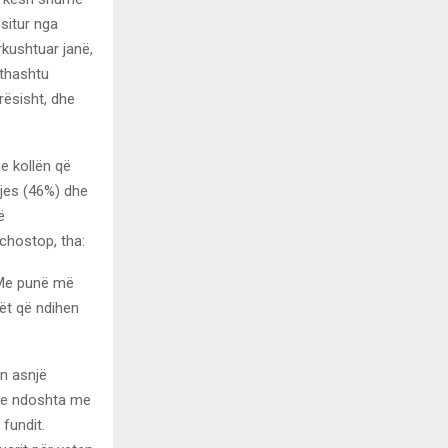
ositur nga
rkushtuar janë,
ithashtu
rësisht, dhe
e kollën që
tjes (46%) dhe
ë
chostop, tha:
. Me punë më
ët që ndihen
in asnjë
Dhe ndoshta me
fundit.