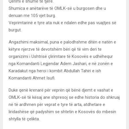
Qerimi e shumë të tjerë.
Shumica e anëtarëve të OMLK-së u burgosen dhe u
denuan me 105 vjet burg.
Veprimtarinë e tyre ata nuk e ndalen edhe pas vuajtjes së
burgut.
Angazhimi maksimal, puna e palodhshme ditën e natën e
këtyre njerzve të devotshëm bëri që të vim deri te
organizimi i Ushtrisë çlirimtare të Kosovës e udhëhequr
nga Komandanti Legjendar Adem Jashari, e në zonën e
Karadakut nga heroi i kombit Abdullah Tahiri e ish
Komandanti Ahmet Isufi.
Duke qenë krenarë për veprën që bënë djemt e vashat e
OMLK-së të kësaj ane shpresoj se edhe historia do shkruaj
në të ardhmen për veprat e tyre të arta, atdhetare e
liridashëse që padyshim se shtetin e Kosovës do mbesin
shtylla të çelikta.