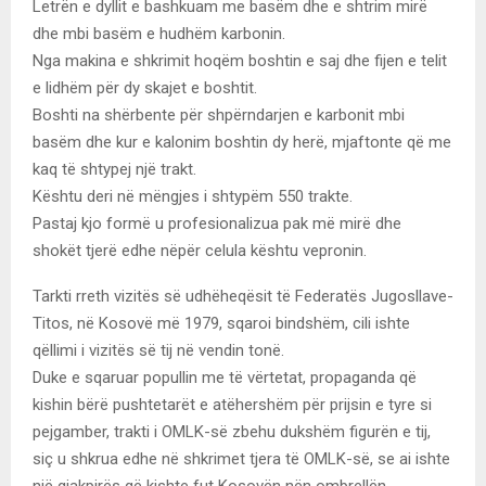
Letrën e dyllit e bashkuam me basëm dhe e shtrim mirë
dhe mbi basëm e hudhëm karbonin.
Nga makina e shkrimit hoqëm boshtin e saj dhe fijen e telit
e lidhëm për dy skajet e boshtit.
Boshti na shërbente për shpërndarjen e karbonit mbi
basëm dhe kur e kalonim boshtin dy herë, mjaftonte që me
kaq të shtypej një trakt.
Kështu deri në mëngjes i shtypëm 550 trakte.
Pastaj kjo formë u profesionalizua pak më mirë dhe
shokët tjerë edhe nëpër celula kështu vepronin.
Tarkti rreth vizitës së udhëheqësit të Federatës Jugosllave-
Titos, në Kosovë më 1979, sqaroi bindshëm, cili ishte
qëllimi i vizitës së tij në vendin tonë.
Duke e sqaruar popullin me të vërtetat, propaganda që
kishin bërë pushtetarët e atëhershëm për prijsin e tyre si
pejgamber, trakti i OMLK-së zbehu dukshëm figurën e tij,
siç u shkrua edhe në shkrimet tjera të OMLK-së, se ai ishte
një gjakpirës që kishte fut Kosovën nën ombrellën