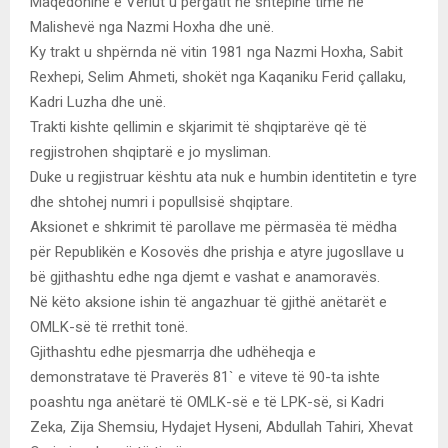
Maqedoninë e Veriut u pergatit në shtëpinë time në
Malishevë nga Nazmi Hoxha dhe unë.
Ky trakt u shpërnda në vitin 1981 nga Nazmi Hoxha, Sabit
Rexhepi, Selim Ahmeti, shokët nga Kaqaniku Ferid çallaku,
Kadri Luzha dhe unë.
Trakti kishte qellimin e skjarimit të shqiptarëve që të
regjistrohen shqiptarë e jo mysliman.
Duke u regjistruar kështu ata nuk e humbin identitetin e tyre
dhe shtohej numri i popullsisë shqiptare.
Aksionet e shkrimit të parollave me përmasëa të mëdha
për Republikën e Kosovës dhe prishja e atyre jugosllave u
bë gjithashtu edhe nga djemt e vashat e anamoravës.
Në këto aksione ishin të angazhuar të gjithë anëtarët e
OMLK-së të rrethit tonë.
Gjithashtu edhe pjesmarrja dhe udhëheqja e
demonstratave të Praverës 81` e viteve të 90-ta ishte
poashtu nga anëtarë të OMLK-së e të LPK-së, si Kadri
Zeka, Zija Shemsiu, Hydajet Hyseni, Abdullah Tahiri, Xhevat