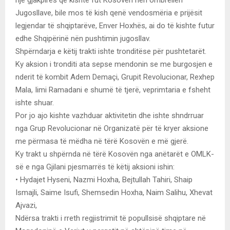
Jugosllave, bile mos të kish qenë vendosmëria e prijësit
legjendar të shqiptarëve, Enver Hoxhës, ai do të kishte futur
edhe Shqipërinë nën pushtimin jugosllav.
Shpërndarja e këtij trakti ishte tronditëse për pushtetarët.
Ky aksion i tronditi ata sepse mendonin se me burgosjen e
nderit të kombit Adem Demaçi, Grupit Revolucionar, Rexhep
Mala, Iimi Ramadani e shumë të tjerë, veprimtaria e fsheht
ishte shuar.
Por jo ajo kishte vazhduar aktivitetin dhe ishte shndrruar
nga Grup Revolucionar në Organizatë për të kryer aksione
me përmasa të mëdha në tërë Kosovën e më gjerë.
Ky trakt u shpërnda në tërë Kosovën nga anëtarët e OMLK-
së e nga Gjilani pjesmarrës të këtij aksioni ishin:
• Hydajet Hyseni, Nazmi Hoxha, Bejtullah Tahiri, Shaip
Ismajli, Saime Isufi, Shemsedin Hoxha, Naim Salihu, Xhevat
Ajvazi,
Ndërsa trakti i rreth regjistrimit të popullsisë shqiptare në