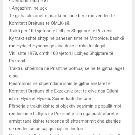
• Demonstratat e 81
• Angazhimi ne uçk
Të gjitha aksionet e asaj kohe janë bërë me vendim të
Komitetit Drejtues të OMLK-së.
Trakti për 100 vjetorin e Lidhjen Shqiptare të Prizrenit
Ky trakt është shtyp në banesen time në Mitrovicë, bashkë
me Hydajet Hysenin që isha duke e mbajtur ilegal.
Viti ishte 1978, dmth 100 vjetori i Lidhjes Shqiptare të
Prizrenit.
Trakti u shpërnda në Prishtinë pothuaj se në të gjitha lagjet
e saj.
Pjesmarrës në shpërndarje ishin të gjithë anëtarët e
Komitetit Drejtues dhe Ekzekutiv, prej të cilve nga Gjilani
ishim Hydajet Hyseni, Saime Isufi dhe unë.
Përbërja e traktit kishte si objektiv sqarimin e popullit mbi
rëndësinë e Lidhjes së Prizrenit e cila nga pushtetarët e
armiqt tanë kishte tendenca të shtrembrimit dhe zbehjes
së rëndësisë së saj që luajti në histori.