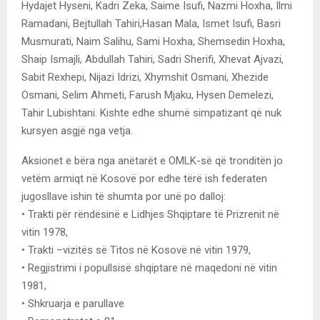
Hydajet Hyseni, Kadri Zeka, Saime Isufi, Nazmi Hoxha, Ilmi
Ramadani, Bejtullah Tahiri,Hasan Mala, Ismet Isufi, Basri
Musmurati, Naim Salihu, Sami Hoxha, Shemsedin Hoxha,
Shaip Ismajli, Abdullah Tahiri, Sadri Sherifi, Xhevat Ajvazi,
Sabit Rexhepi, Nijazi Idrizi, Xhymshit Osmani, Xhezide
Osmani, Selim Ahmeti, Farush Mjaku, Hysen Demelezi,
Tahir Lubishtani. Kishte edhe shumë simpatizant që nuk
kursyen asgjë nga vetja.
Aksionet e bëra nga anëtarët e OMLK-së që tronditën jo
vetëm armiqt në Kosovë por edhe tërë ish federaten
jugosllave ishin të shumta por unë po dalloj:
• Trakti për rëndësinë e Lidhjes Shqiptare të Prizrenit në
vitin 1978,
• Trakti –vizitës së Titos në Kosovë në vitin 1979,
• Regjistrimi i popullsisë shqiptare në maqedoni në vitin
1981,
• Shkruarja e parullave