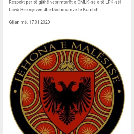
Respekt për të gjithë veprimtarët e OMLK-së e të LPK-së!
Lavdi Heronjëvëe dhe Dëshmorëve të Kombit!
Gjilan më, 17.01.2023