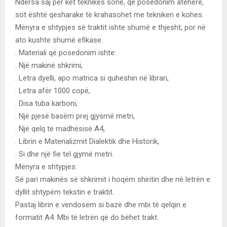
Ndërsa saj për ket teknikës sonë, që posedonim atëherë,
sot është qesharake të krahasohet me tekniken e kohes.
Mënyra e shtypjes së traktit ishte shumë e thjesht, por në
ato kushte shumë efikase.
. Materiali që posedonim ishte:
. Një makinë shkrimi,
. Letra dyelli, apo matrica si quheshin në librari,
. Letra afër 1000 copë,
. Disa tuba karboni,
. Një pjesë basëm prej gjysmë metri,
. Një qelq të madhësisë A4,
. Librin e Materializmit Dialektik dhe Historik,
. Si dhe një fie tel gjymë metri.
Mënyra e shtypjes:
Së pari makinës së shkrimit i hoqëm shiritin dhe në letrën e
dyllit shtypëm tekstin e traktit.
Pastaj librin e vendosëm si bazë dhe mbi të qelqin e
formatit A4. Mbi të letrën që do bëhet trakt.