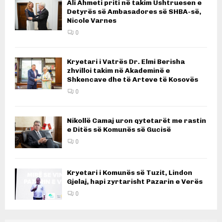
Ali Ahmeti priti në takim Ushtruesen e
Detyrës së Ambasadores së SHBA-së,
Nicole Varnes
0
Kryetari i Vatrës Dr. Elmi Berisha
zhvilloi takim në Akademinë e
Shkencave dhe të Arteve të Kosovës
0
Nikollë Camaj uron qytetarët me rastin
e Ditës së Komunës së Gucisë
0
Kryetari i Komunës së Tuzit, Lindon
Gjelaj, hapi zyrtarisht Pazarin e Verës
0