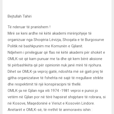
Bejtullah Tahiri
Të nderuar të pranishem !
Mirë se keni ardhe në këtë akademi mirënjohjeje të
organizuar nga Shoqëria Lëvizja, Shoqata e të Burgosurve
Politik në bashkpunim me Komunën e Gjilanit.
Ndjehem i privilegjuar që flas në këtë akademi për shokët e
OMLK-së që kam punuar me ta dhe që kem bërë aksione
të përbashkëta që për opinionin nuk janë mirë të njohura.
Dihet se OMLK-ja veproj gjatë, ndoshta më së gjati prej të
gjitha organizatave të fshehta në sajë të rregullave strikte
dhe respektimit të një konspiracipni të thellë.
OMLK-ja në Gjilan nga viti 1974 -1981 veproi e punoi jo
vetëm në Gjilan por në tërë hapsirat shqiptare të robrara, si
në Kosove, Maqedoninë e Veriut e Kosovën Lindore.
Anëtarët e OMLK-së, të rrethit të anmoravës ishin :