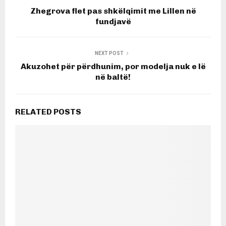
Zhegrova flet pas shkëlqimit me Lillen në
fundjavë
NEXT POST
Akuzohet për përdhunim, por modelja nuk e lë
në baltë!
RELATED POSTS