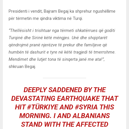
Presidenti i vendit, Bajram Begaj ka shprehur ngushëllime
për tërmetin me qindra viktima në Turqi.
“Thellësisht i trishtuar nga tërmeti shkatërrues që goditi
Turqinë dhe Sirinë këtë mëngjes. Unë dhe shqiptarët
qëndrojmë pranë njerëzve të prekur dhe familjeve që
humbën të dashurit e tyre në këtë tragjedi të tmerrshme.
Mendimet dhe lutjet tona të sinqerta janë me ata!”
,
shkruan Begaj.
DEEPLY SADDENED BY THE
DEVASTATING EARTHQUAKE THAT
HIT
#TÜRKIYE
AND
#SYRIA
THIS
MORNING. I AND ALBANIANS
STAND WITH THE AFFECTED