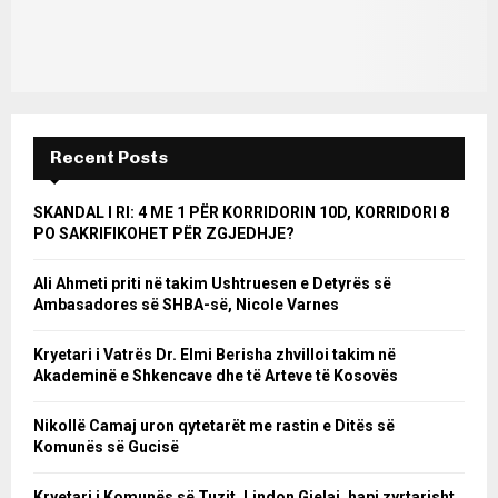
Recent Posts
SKANDAL I RI: 4 ME 1 PËR KORRIDORIN 10D, KORRIDORI 8
PO SAKRIFIKOHET PËR ZGJEDHJE?
Ali Ahmeti priti në takim Ushtruesen e Detyrës së
Ambasadores së SHBA-së, Nicole Varnes
Kryetari i Vatrës Dr. Elmi Berisha zhvilloi takim në
Akademinë e Shkencave dhe të Arteve të Kosovës
Nikollë Camaj uron qytetarët me rastin e Ditës së
Komunës së Gucisë
Kryetari i Komunës së Tuzit, Lindon Gjelaj, hapi zyrtarisht