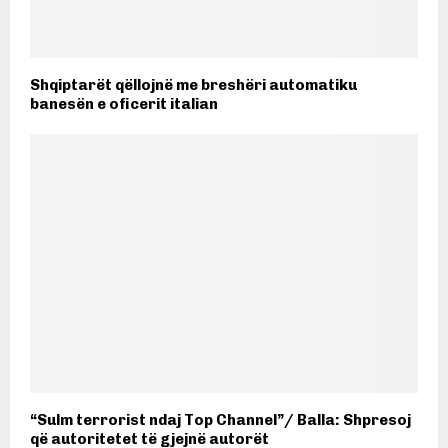
Shqiptarët qëllojnë me breshëri automatiku
banesën e oficerit italian
“Sulm terrorist ndaj Top Channel”/ Balla: Shpresoj
që autoritetet të gjejnë autorët