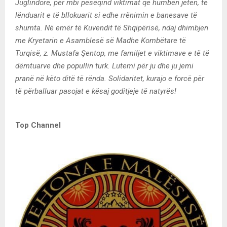
Juglindore, për mbi pesëqind viktimat që humbën jetën, të
lënduarit e të bllokuarit si edhe rrënimin e banesave të
shumta. Në emër të Kuvendit të Shqipërisë, ndaj dhimbjen
me Kryetarin e Asamblesë së Madhe Kombëtare të
Turqisë, z. Mustafa Şentop, me familjet e viktimave e të të
dëmtuarve dhe popullin turk. Lutemi për ju dhe ju jemi
pranë në këto ditë të rënda. Solidaritet, kurajo e forcë për
të përballuar pasojat e kësaj goditjeje të natyrës!
Top Channel