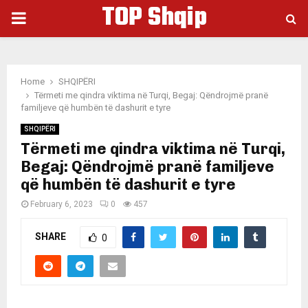
TOP Shqip
PRIMARY
MENU
Home
SHQIPËRI
Tërmeti me qindra viktima në Turqi, Begaj: Qëndrojmë pranë
familjeve që humbën të dashurit e tyre
SHQIPËRI
Tërmeti me qindra viktima në Turqi,
Begaj: Qëndrojmë pranë familjeve
që humbën të dashurit e tyre
February 6, 2023
0
457
SHARE
0