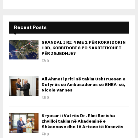
Recent Posts
SKANDAL I RI: 4 ME 1 PËR KORRIDORIN
10D, KORRIDORI 8 PO SAKRIFIKOHET
PËR ZGJEDHJE?
0
Ali Ahmeti priti në takim Ushtruesen e
Detyrës së Ambasadores së SHBA-së,
Nicole Varnes
0
Kryetari i Vatrës Dr. Elmi Berisha
zhvilloi takim në Akademinë e
Shkencave dhe të Arteve të Kosovës
0