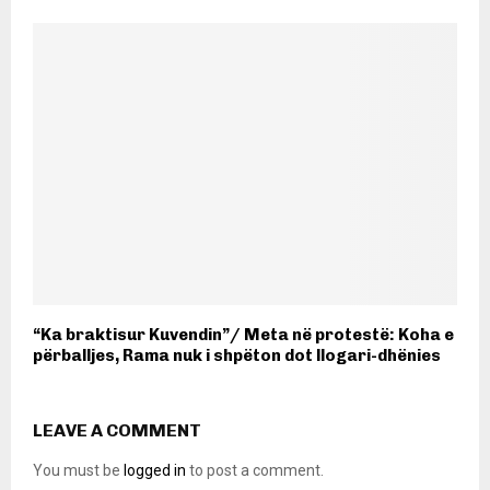
“Ka braktisur Kuvendin”/ Meta në protestë: Koha e
përballjes, Rama nuk i shpëton dot llogari-dhënies
LEAVE A COMMENT
You must be
logged in
to post a comment.