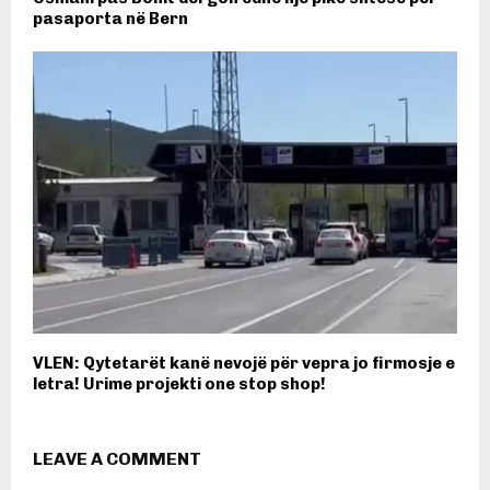
pasaporta në Bern
VLEN: Qytetarët kanë nevojë për vepra jo firmosje e
letra! Urime projekti one stop shop!
LEAVE A COMMENT