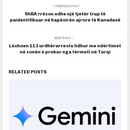
PREVIOUS POST
ShBA rrëzon edhe një tjetër trup të
paidentifikuar në hapësirën ajrore të Kanadasë
NEXT POST
Lëshoen 113 urdhërarreste lidhur me ndërtimet
në zonën e prekur nga tërmeti në Turqi
RELATED POSTS