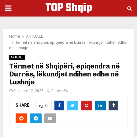
TOP Shqip
PRIMARY
MENU
Home
AKTUALE
Tërmet në Shqipëri, epiqendra në Durrës, lëkundjet ndihen edhe
në Lushnje
AKTUALE
Tërmet në Shqipëri, epiqendra në
Durrës, lëkundjet ndihen edhe në
Lushnje
February 12, 2023
0
486
SHARE
0