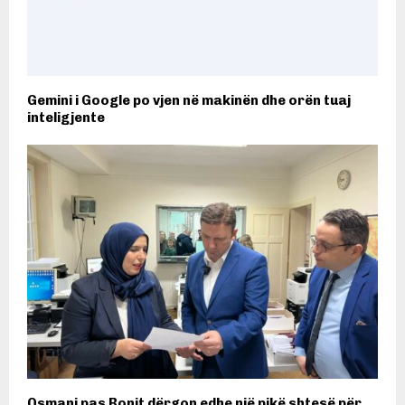
Gemini i Google po vjen në makinën dhe orën tuaj
inteligjente
Osmani pas Bonit dërgon edhe një pikë shtesë për