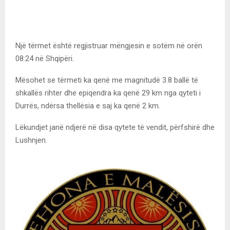
Një tërmet është regjistruar mëngjesin e sotëm në orën
08:24 në Shqipëri.
Mësohet se tërmeti ka qenë me magnitudë 3.8 ballë të
shkallës rihter dhe epiqendra ka qenë 29 km nga qyteti i
Durrës, ndërsa thellësia e saj ka qenë 2 km.
Lëkundjet janë ndjerë në disa qytete të vendit, përfshirë dhe
Lushnjen.