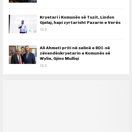
Kryetari i Komunës së Tuzit, Lindon
Gjelaj, hapi zyrtarisht Pazarin e Verës
0
Ali Ahmeti priti në selinë e BDI-së
zëvendëskryetarin e Komunës së
Wylie, Gjino Mulliqi
0