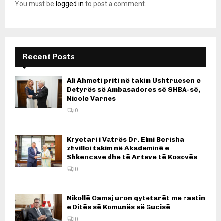
You must be
logged in
to post a comment.
Recent Posts
Ali Ahmeti priti në takim Ushtruesen e
Detyrës së Ambasadores së SHBA-së,
Nicole Varnes
0
Kryetari i Vatrës Dr. Elmi Berisha
zhvilloi takim në Akademinë e
Shkencave dhe të Arteve të Kosovës
0
Nikollë Camaj uron qytetarët me rastin
e Ditës së Komunës së Gucisë
0