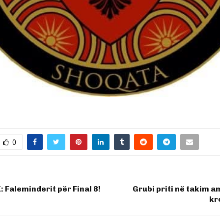
0
 Faleminderit për Final 8!
Grubi priti në takim 
kr