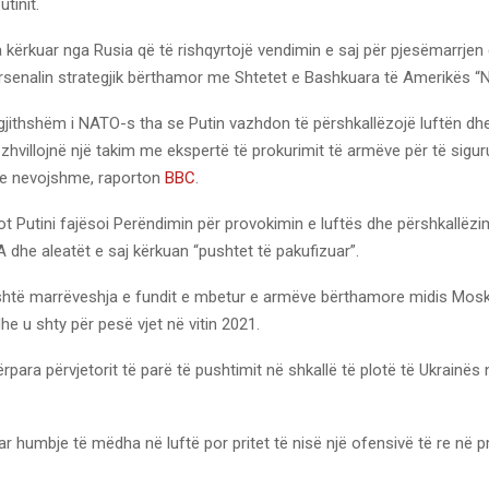
utinit.
 kërkuar nga Rusia që të rishqyrtojë vendimin e saj për pjesëmarrjen 
arsenalin strategjik bërthamor me Shtetet e Bashkuara të Amerikës “N
rgjithshëm i NATO-s tha se Putin vazhdon të përshkallëzojë luftën d
ë zhvillojnë një takim me ekspertë të prokurimit të armëve për të sigu
 e nevojshme, raporton
BBC
.
t Putini fajësoi Perëndimin për provokimin e luftës dhe përshkallëzim
dhe aleatët e saj kërkuan “pushtet të pakufizuar”.
shtë marrëveshja e fundit e mbetur e armëve bërthamore midis Mos
he u shty për pesë vjet në vitin 2021.
përpara përvjetorit të parë të pushtimit në shkallë të plotë të Ukrainës
r humbje të mëdha në luftë por pritet të nisë një ofensivë të re në p