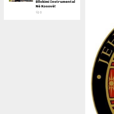
Bllokimi Instrumental
Në Kosovë!
0