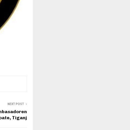
NEXT POST
ambasadoren
oate, Tiganj