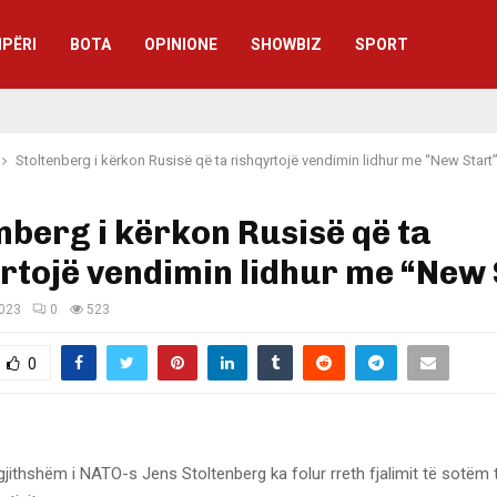
IPËRI
BOTA
OPINIONE
SHOWBIZ
SPORT
Stoltenberg i kërkon Rusisë që ta rishqyrtojë vendimin lidhur me “New Start
nberg i kërkon Rusisë që ta
rtojë vendimin lidhur me “New 
2023
0
523
0
rgjithshëm i NATO-s Jens Stoltenberg ka folur rreth fjalimit të sotëm 