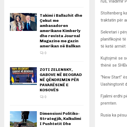
rus, Vladimir P
Stoltenberg ka
Takimi i Ballazhit dhe
traktatin për 
Çekut me
ambasadoren
amerikane Kimberly
Sekretari i pë
dhe revista Journal
planifikojnë t
Magazine me gazin
të ketë armët
amerikan në Ballkan
0
Kujtojmë se so
thënë se SHBA 
ZOTI ZELENSKY,
GABOVE NË BEOGRAD
“New Start” ë
NË QËNDRIMIN PËR
Uashingtonit d
PAVARËSINË E
KOSOVËS
Fjalimi erdhi 
0
premten.
Dimensioni Politiko-
Rusia ka pësua
Strategjik, Kalkulimi
I Pushtetit Dhe