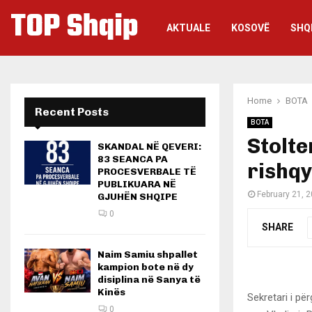
TOP Shqip
AKTUALE
KOSOVË
SHQ
Home
BOTA
Recent Posts
BOTA
Stolte
SKANDAL NË QEVERI:
83 SEANCA PA
rishqy
PROCESVERBALE TË
PUBLIKUARA NË
February 21, 
GJUHËN SHQIPE
0
SHARE
Naim Samiu shpallet
kampion bote në dy
disiplina në Sanya të
Kinës
Sekretari i pë
0