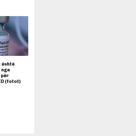
t është
’ nga
 për
D (fotot)