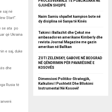
PROCESVERBALE TË PUBLIKUARA NË
GJUHËN SHQIPE
e saj në
Naim Samiu shpallet kampion bote në
ew Start”.
dy disiplina në Sanya të Kinës
he se ata po
Takimi i Ballazhit dhe Çekut me
ruar që Ukraina
ambasadoren amerikane Kimberly dhe
revista Journal Magazine me gazin
amerikan në Ballkan
in e saj, duke
ZOTI ZELENSKY, GABOVE NË BEOGRAD
NË QËNDRIMIN PËR PAVARËSINË E
KOSOVËS
kës dhe
Dimensioni Politiko-Strategjik,
Kalkulimi I Pushtetit Dhe Bllokimi
 nga Rusia të
Instrumental Në Kosovë!
ranverë.