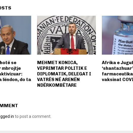
OSTS
hotë se
MEHMET KONICA,
Afrika e Jugu
r mbrojtje
VEPRIMTAR POLITIK E
‘shantazhuar
aktivizuar:
DIPLOMATIK, DELEGAT I
farmaceutika
 lëndon, do ta
VATRËS NË ARENËN
vaksinat COVI
NDËRKOMBËTARE
OMMENT
ogged in
to post a comment.