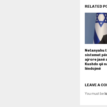
RELATED P
Netanyahu t
sistemet pë
ajrore janë 
Kushdo që na
lëndojmë
LEAVE A C
You must be
l